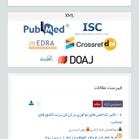
XML
فهرست مقالات
دسترسی آزاد
مقاله
1
-
تاثیر شاخص های نوآوری بر ارزش برند کشورهای
منتخب
ابوالفضل شاه آبادی
زهرا حیدری
20.1001.1.27170454.1402.12.23.9.2