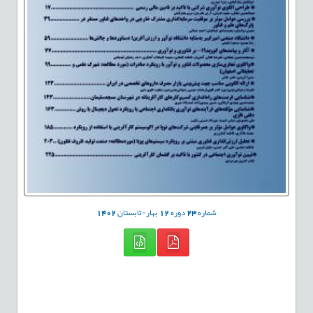
شماره
23
دوره
12
بهار-تابستان
1402