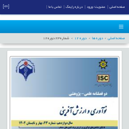
[en]
صفحه اصلی
|
عضویت/ ورود
|
درباره رایمگ
|
تماس با ما
|
صفحه اصلی
دوره ها
دوره
12
شماره
23
دوره
12