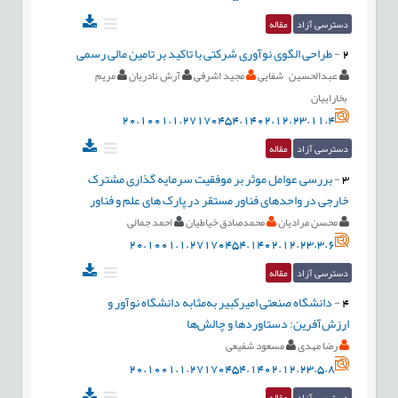
دسترسی آزاد
مقاله
2
-
طراحی الگوی نوآوری شرکتی با تاکید بر تامین مالی رسمی
عبدالحسین شفایی
مجید اشرفی
آرش نادریان
مریم
بخاراییان
20.1001.1.27170454.1402.12.23.11.4
دسترسی آزاد
مقاله
3
-
بررسی عوامل موثر بر موفقیت سرمایه گذاری مشترک
خارجی در واحدهای فناور مستقر در پارک های علم و فناور
محسن مرادیان
محمدصادق خیاطیان
احمد جمالی
20.1001.1.27170454.1402.12.23.3.6
دسترسی آزاد
مقاله
4
-
دانشگاه صنعتی امیرکبیر به‌مثابه دانشگاه نوآور و
ارزش‌آفرین: دستاوردها و چالش‌ها
رضا مهدی
مسعود شفیعی
20.1001.1.27170454.1402.12.23.5.8
دسترسی آزاد
مقاله