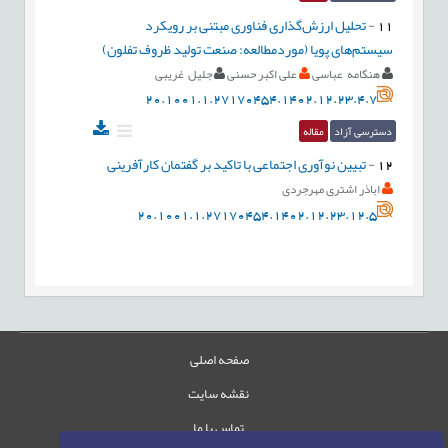
11
-
تحلیل ارزش‌گذاری فناوری مبتنی بر رویکرد
سیستم‌های پویا (موردمطالعه: صنعت تولید ظروف تفلون)
هنگامه عباسی
علی اکبر حسنی
جلیل غریبی
20.1001.1.27170454.1402.12.23.4.7
دسترسی آزاد
مقاله
12
-
تبیین نوآوری اجتماعی با تاکید بر گفتمان کارآفرینی
اباذر اشتری مهرجردی
20.1001.1.27170454.1402.12.23.12.5
صفحه اصلی
نقشه سایت
تماس با ما