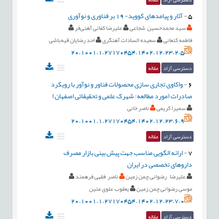
5
-
آثار و پیامدهای کووید- 19 بر فناوری و نوآوری
سید محمدحسین شجاعی
علیرضا کفائی آهنی‌فر
فاطمه کنعانی
سعیده السادات آهنگری
احد رضایان قیه‌‏باشی
20.1001.1.27170454.1402.12.23.2.5
دسترسی آزاد
مقاله
6
-
واکاوی تجاری سازی محصولات فناور و نوآور با رویکرد
صادرات (مورد مطالعه: شهرک علمی و تحقیقاتی اصفهان)
سمیرا کریمی
ناصر خانی
20.1001.1.27170454.1402.12.23.6.9
دسترسی آزاد
مقاله
7
-
ارائه الگویی مناسب جهت پیش بینی بازار مصرف
داروهای تخصصی در ایران
علیرضا رضوانی چمن زمین
ناصر فقهی فرهمند
موسی رضوانی چمن زمین
یعقوب علوی متین
20.1001.1.27170454.1402.12.23.7.0
دسترسی آزاد
مقاله