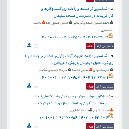
8
-
شناسایی فرصت‌های راه‌اندازی کسب‌وکارهای
کارآفرینانه در شهرستان مسجدسلیمان
محمدحسین مهمدی کرتلایی
حسین مهدی زاده
نعمت
اله شیری
20.1001.1.27170454.1402.12.23.1.4
دسترسی آزاد
مقاله
9
-
شناسایی مؤلفه¬های فرآیند نوآوری بانکداری اجتماعی با
رویکرد تحول دیجیتال با روش دلفی فازی
علی محمودی
عباس خمسه
مهرداد حسینی شکیب
20.1001.1.27170454.1402.12.23.8.1
دسترسی آزاد
مقاله
10
-
واکاوی عوامل مؤثر بر همرقابتی شرکت‌های نوپا در
اکوسیستم کارآفرینی با استفاده از رویکرد فراترکیب
محمد طالاری
فاطمه کشاورزی
20.1001.1.27170454.1402.12.23.10.3
دسترسی آزاد
مقاله