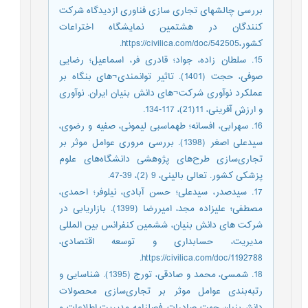
بررسی چالشهای تجاری سازی فناوری ازدیدگاه شرکت
کنندگان در هشتمین نمایشگاه اختراعات
کشور،https://civilica.com/doc/542505.
15. سلطان زاده، جواد؛ قادری فر، اسماعیل؛ رضایی
صوفی، حجت (1401). تاثیر توانمندی¬های بنگاه بر
عملکرد نوآوری شرکت¬های دانش بنیان ایران. نوآوری
و ارزش آفرینی، 11(21)، 117-134.
16. سهرابی، افسانه؛ طهماسبی لیمونی، صفیه و رضوی،
سیدعلی اصغر (1398). بررسی مروری عوامل موثر بر
تجاری‌سازی طرح‌های پژوهشی دانشگاه‌های علوم
پزشکی کشور. تعالی بالینی، 9 (2)، 39-47.
17. سیدصدر، سیدعلی؛ حسن آبادی، نیلوفر؛ احمدی،
مصطفی؛ علیزاده مجد، امیررضا (1399). بازاریابی در
شرکت های دانش بنیان، ششمین کنفرانس بین المللی
مدیریت، حسابداری و توسعه اقتصادی،
https://civilica.com/doc/1192788.
18. شمسی، محمد و صادقی، تورج (1395). شناسایی و
رتبه‌بندی عوامل موثر بر تجاری‌سازی محصولات
دانش‌بنیان جهت صادرات. فصلنامه مدیریت اطلاعات و