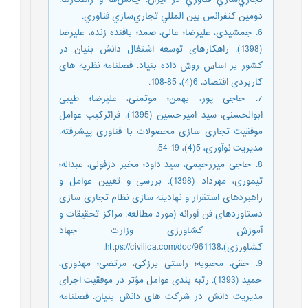
دومين کنفرانس بين المللي تجاري‌سازي فناوري.
6. جمشیدی، علیرضا؛ عالی، صمد؛ بافنده زنده، علیرضا
(1398). راهکارهای توسعه اشتغال دانش بنیان در
کشور بر اساس روش داده بنیاد. فصلنامه نظریه های
کاربردی اقتصاد، 6(4)، 85-108.
7. حاجی پور، بهمن؛ موتمنی، علیرضا؛ طیبی
ابوالحسنی، سید امیرحسین (1395). فراترکیب عوامل
موفقیت تجاری سازی محصولات با فناوری پیشرفته.
مدیریت نوآوری، 5(4)، 19-54.
8. حاجی میررحیمی، سید داود؛ مخبر دزفولی، عبداله؛
تیموری، مهرداد (1398). بررسی و تعیین عوامل و
راهبردهای استقرار و نهادینه سازی نظام تجاری سازی
دستاوردهای فن آورانه (مورد مطالعه: مراکز تحقیقات و
آموزش کشاورزی وزارت جهاد
کشاورزی)،https://civilica.com/doc/961138.
9. حقی، محبوبه؛ راستی برزکی، مرتضی؛ مهدوری،
حمید (1393). رتبه بندی عوامل مؤثر در موفقیت اجرای
مدیریت دانش در شرکت های دانش بنیان. فصلنامه