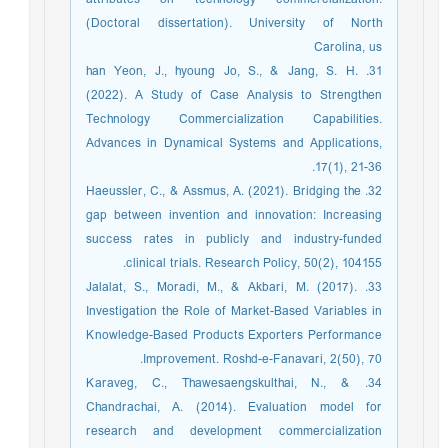
(Doctoral dissertation). University of North
Carolina, us
31. han Yeon, J., hyoung Jo, S., & Jang, S. H.
(2022). A Study of Case Analysis to Strengthen
Technology Commercialization Capabilities.
Advances in Dynamical Systems and Applications,
17(1), 21-36.‏
32. Haeussler, C., & Assmus, A. (2021). Bridging the
gap between invention and innovation: Increasing
success rates in publicly and industry-funded
clinical trials. Research Policy, 50(2), 104155.
33. Jalalat, S., Moradi, M., & Akbari, M. (2017).
Investigation the Role of Market-Based Variables in
Knowledge-Based Products Exporters Performance
Improvement. Roshd-e-Fanavari, 2(50), 70.‏
34. Karaveg, C., Thawesaengskulthai, N., &
Chandrachai, A. (2014). Evaluation model for
research and development commercialization