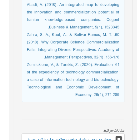
Abadi, A. (2018). An integrated map to developing
the innovation and commercialization potential of
Iranian knowledge-based companies. Cogent
Business & Management, 5(1), 1523345.‏
60. Zahra, S. A., Kaul, A., & Bolívar-Ramos, M. T.
(2018). Why Corporate Science Commercialization
Fails: Integrating Diverse Perspectives. Academy of
Management Perspectives, 32(1), 156-176.
61. Zemlickienė, V., & Turskis, Z. (2020). Evaluation
of the expediency of technology commercialization:
a case of information technology and biotechnology.
Technological and Economic Development of
Economy, 26(1), 271-289.‏
مقالات مرتبط
هوش مصنوعی پیشران مهاجرت معکوس و گردشگری روستایی موردی مطالعه روستاهای استان یزد