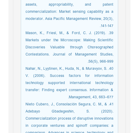
assets, appropriability, and patent
commercialization: Market sensing capability as a
moderator. Asia Pacific Management Review, 20(3),
141-147.‏
39. Mason, K., Friesl, M., & Ford, C. J. (2019).
Markets under the Microscope: Making Scientific
Discoveries Valuable through Choreographed
Contestations. Journal of Management Studies,
56(5), 966-999.
40. Nahar, N., Lyytinen, K., Huda, N., & Muravyov, S.
V. (2006). Success factors for information
technology supported international technology
transfer: Finding expert consensus. Information &
Management, 43, 663–677.
41. Nieto Cubero, J., Consolación Segura, C. M., &
Adebayo Gbadegeshin, S. (2020).
Commercialization process of disruptive innovations
in corporate ventures and spinoff companies: a
comparison. Advances in science, technology and