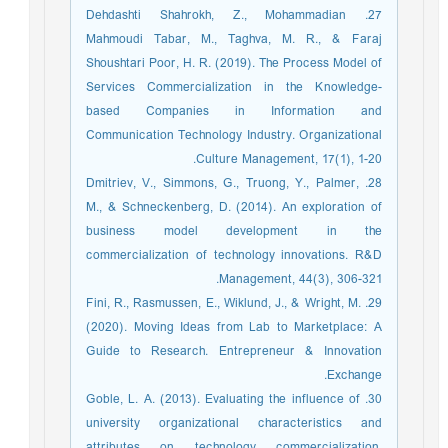
27. Dehdashti Shahrokh, Z., Mohammadian
Mahmoudi Tabar, M., Taghva, M. R., & Faraj
Shoushtari Poor, H. R. (2019). The Process Model of
Services Commercialization in the Knowledge-
based Companies in Information and
Communication Technology Industry. Organizational
Culture Management, 17(1), 1-20.‏
28. Dmitriev, V., Simmons, G., Truong, Y., Palmer,
M., & Schneckenberg, D. (2014). An exploration of
business model development in the
commercialization of technology innovations. R&D
Management, 44(3), 306-321.‏
29. Fini, R., Rasmussen, E., Wiklund, J., & Wright, M.
(2020). Moving Ideas from Lab to Marketplace: A
Guide to Research. Entrepreneur & Innovation
Exchange.
30. Goble, L. A. (2013). Evaluating the influence of
university organizational characteristics and
attributes on technology commercialization.