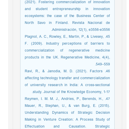
(2021). Fostering commercialization of innovation
and student entrepreneurship in innovation
ecosystems: the case of the Business Center of
North Savo in Finland. Revista Nacional de
Administración, 12(1), e3556-e3556.‏
45. Plagnol, A. C., Rowley, E., Martin, P., & Livesey,
F. (2009). Industry perceptions of barriers to
commercialization of regenerative medicine
products in the UK. Regenerative Medicine, 4(4),
549–559.
46. Ravi, R., & Janodia, M. D. (2021). Factors
affecting technology transfer and commercialization
of university research in India: A cross-sectional
study. Journal of the Knowledge Economy, 1-17.‏
47. Reymen, I. M. M. J., Andries, P., Berends, H.,
Mauer, R., Stephan, U., & van Burg, E. (2015).
Understanding Dynamics of Strategic Decision
Making in Venture Creation: A Process Study of
Effectuation and Causation. Strategic