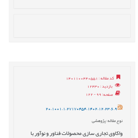
کد مقاله
: 1401100440551
بازدید
: 12430
صفحه
: 99 - 122
20.1001.1.27170454.1402.12.23.6.9
نوع مقاله
: پژوهشی
واکاوی تجاری سازی محصولات فناور و نوآور با