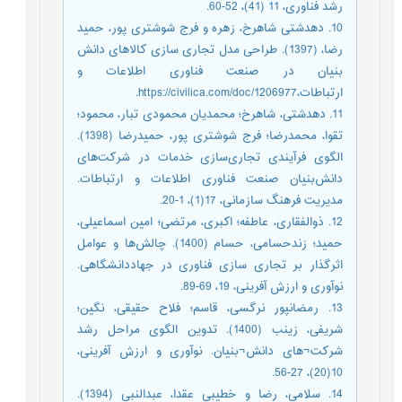
رشد فناوری، 11 (41)، 52-60.
10. دهدشتی شاهرخ، زهره و فرج شوشتری پور، حمید
رضا، (1397). طراحی مدل تجاری سازی کالاهای دانش
بنیان در صنعت فناوری اطلاعات و
ارتباطات،https://civilica.com/doc/1206977.
11. دهدشتی، شاهرخ؛ محمدیان محمودی تبار، محمود؛
تقوا، محمدرضا؛ فرج شوشتری پور، حمیدرضا (1398).
الگوی فرآیندی تجاری‌سازی خدمات در شرکت‌‌های
دانش‌‌بنیان صنعت فناوری اطلاعات و ارتباطات.
مدیریت فرهنگ سازمانی، 17(1)، 1-20.
12. ذوالفقاری، عاطفه؛ اکبری، مرتضی؛ امین‌ اسماعیلی،
حمید؛ زندحسامی، حسام (1400). چالش‌ها و عوامل
اثرگذار بر تجاری سازی فناوری در جهاددانشگاهی.
نوآوری و ارزش آفرینی، 19، 69-89.
13. رمضانپور نرگسی، قاسم؛ فلاح حقیقی، نگین؛
شریفی، زینب (1400). تدوین الگوی مراحل رشد
شرکت¬های دانش¬بنیان. نوآوری و ارزش آفرینی،
10(20)، 27-56.
14. سلامی، رضا و خطیبی عقدا، عبدالنبی (1394).