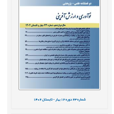
شماره
23
دوره
12
بهار - تابستان
1402