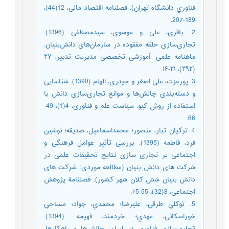
فناوري دانشگاه تهران). فصلنامه اقتصاد مالی، 12(44)،
189-207.
2. باقری، علی و موسوی، سیدمصطفی (1396).
تجاری‌‌سازی حلقه‌‌ مفقوده در سازمان‌‌های دانش‌‌بنیان.
ماهنامه علمی- آموزشی تخصصی مدیریت تدبیر، ۲۷
(۲۹۲)، ۲۱-۱۶.
3. پورعزت، علی اصغر و حیدری، الهام (1390). شناسایی
و دسته‌بندی چالش‌ها و موانع تجاری‌سازی دانش با
استفاده از روش کیو. سیاست علم و فناوری، 4(1)، 49-
66.
4. ترکیان تبار، منصور؛ محمداسماعیل، صدیقه؛ نوشین
فرد، فاطمه (1395). بررسی تأثیر عوامل فرهنگی و
اجتماعی بر تجاری سازی نتایج تحقیقات علمی در
شرکت های دانش بنیان (مطالعه موردی: شرکت های
دانش بنیان شش کلان شهر کشور). فصلنامة پژوهش
اجتماعی، 8(32)، 55-75.
5. توکلي طرقي، عليرضا؛ محمدي، جواد؛ مساحي
خوراسکاني، مهدي؛ خردمند، فهيمه. (1394).
تجاري‌سازي فناوري در ايران: چالش‌ها و راهکارها.