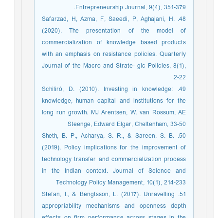
Entrepreneurship Journal, 9(4), 351-379.
48. Safarzad, H, Azma, F, Saeedi, P, Aghajani, H.
(2020). The presentation of the model of
commercialization of knowledge based products
with an emphasis on resistance policies. Quarterly
Journal of the Macro and Strate- gic Policies, 8(1),
2-22.
49. Schilirò, D. (2010). Investing in knowledge:
knowledge, human capital and institutions for the
long run growth. MJ Arentsen, W. van Rossum, AE
Steenge, Edward Elgar, Cheltenham, 33-50
50. Sheth, B. P., Acharya, S. R., & Sareen, S. B.
(2019). Policy implications for the improvement of
technology transfer and commercialization process
in the Indian context. Journal of Science and
Technology Policy Management, 10(1), 214-233
51. Stefan, I., & Bengtsson, L. (2017). Unravelling
appropriability mechanisms and openness depth
effects on firm performance across stages in the