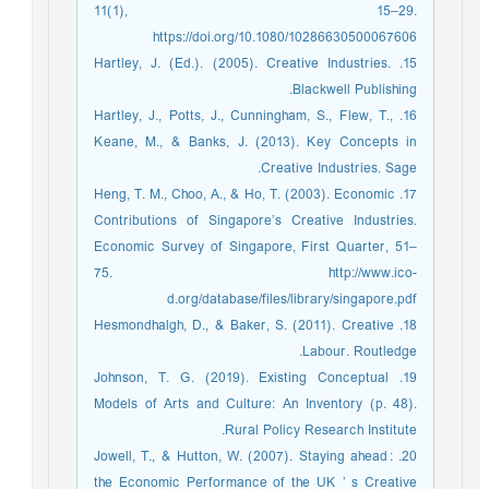
11(1), 15–29.
https://doi.org/10.1080/10286630500067606
15. Hartley, J. (Ed.). (2005). Creative Industries.
Blackwell Publishing.
16. Hartley, J., Potts, J., Cunningham, S., Flew, T.,
Keane, M., & Banks, J. (2013). Key Concepts in
Creative Industries. Sage.
17. Heng, T. M., Choo, A., & Ho, T. (2003). Economic
Contributions of Singapore’s Creative Industries.
Economic Survey of Singapore, First Quarter, 51–
75. http://www.ico-
d.org/database/files/library/singapore.pdf
18. Hesmondhalgh, D., & Baker, S. (2011). Creative
Labour. Routledge.
19. Johnson, T. G. (2019). Existing Conceptual
Models of Arts and Culture: An Inventory (p. 48).
Rural Policy Research Institute.
20. Jowell, T., & Hutton, W. (2007). Staying ahead :
the Economic Performance of the UK ’ s Creative