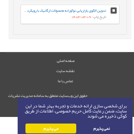
تدوین الگوی بازاریابی نوآورانه محصولات ارگانیک با رویکرد آینده پژوهی
تاریخ چاپ
: 1403/03/09
صفحه اصلی
نقشه سایت
تماس با ما
حقوق این وب‌سایت متعلق به سامانه مدیریت نشریات
رایمگ است.
برای شخصی سازی ارائه خدمات و تجربه بهتر شما در این
حق نشر
1405-1396
سایت، ضمن رعایت کامل حریم خصوصی، اطلاعات از طریق
©
کوکی ذخیره می شوند
نمی پذیرم
می پذیرم