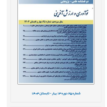
شماره
25
دوره
13
بهار - تابستان
1403