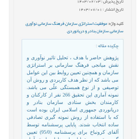
تاریخ پذیرش : 1403/02/03
تاریخ انتشار : 1403/07/01
کلید واژه
:
موفقیت استراتژی سازمان
,
فرهنگ سازمانی
,
نوآوری
سازمانی
,
سازمان بنادر و دریانوردی
,
چکیده مقاله
:
پژوهش حاضر با هدف ، تحلیل تاثیر نوآوری و
نقش میانجی فرهنگ سازمانی بر استراتژی
سازمان و همچنین تعیین روابط بین این عوامل
می ­باشد که از نظر هدف کاربردی و روش آن
توصیفی و از نوع همبستگی علّی
می­ باشد.
نمونه آماری این تحقیق 266 نفر از کارکنان و
کارمندان بخش ستادی سازمان بنادر و
دریانوردی جمهوری اسلامی ایران بوده است
که با استفاده از روش نمونه ­گیری تصادفی
ساده انتخاب شدند. پایایی پرسشنامه توسط
آلفای کرونباخ برای پرسشنامه (95/0) تعیین