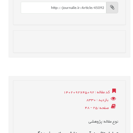
کد مقاله
: 1402092645092
بازدید
: 8330
صفحه
: 25 - 48
نوع مقاله
: پژوهشی