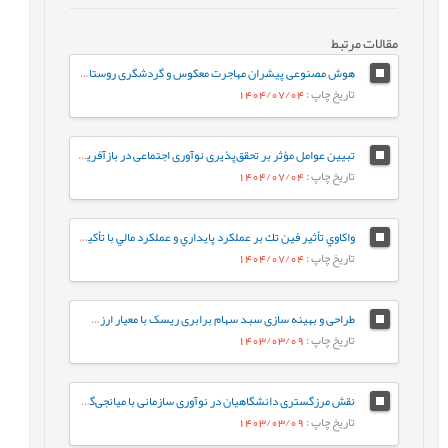
مقالات مرتبط
هوش مصنوعی پیشران مهاجرت معکوس و گردشگری روستایی موردی مطالعه روستاهای استان یزد
تاریخ چاپ
: 1404/07/04
تبیین عوامل مؤثر بر تحقق‌پذیری نوآوری اجتماعی در بازآفرینی شهری
تاریخ چاپ
: 1404/07/04
واكاوي تأثير فين تك بر عملكرد پايداري و عملكرد مالي با تأكيد بر نوآوري در صنعت بانکداری
تاریخ چاپ
: 1404/07/04
طراحی و بهینه سازی سبد سهام برابری ریسک با معیار ارزش در معرض ریسک شرطی
تاریخ چاپ
: 1403/03/09
نقش مرزگستری دانشگاهیان در نوآوری سازمانی با میانجی‌گری چابکی سازمانی در دانشکده‌های فنی و مهندسی دانشگاه‌های دولتی شهر تهران
تاریخ چاپ
: 1403/03/09