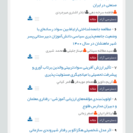
صنعتی در ایران
فاطمه سرخه دهی
اباذر اشتری مهرجردی
دسترسی آزاد
مقاله
6
-
مطالعه جامعه‌شناختی ارتباط بین سواد رسانه‌ای با
وضعیت جامعه‌پذیری سیاسی دانش‌آموزان دبیرستانی پسر
شهر ماهنشان در سال 1400
سیدعطالله سینائی
مهناز جلیلی
محمد شیری
دسترسی آزاد
مقاله
7
-
تأثیر ارزش آفرینی سوادتربیتی والدین برتاب آوری و
پیشرفت تحصیلی با میانجیگری مسئولیت پذیری
كريم دلاویز
همام مويدفر
قمر كياني
دسترسی آزاد
مقاله
8
-
اولویت‌بندی مؤلفه‌های ارزیابی آموزشی- رفتاری معلمان
و دبیران مدارس طلوع
لیلا قرائیان
اصغر زمانی
دسترسی آزاد
مقاله
9
-
اثر مدل شخصیتی هگزاکو بر رفتار شهروندی سازمانی