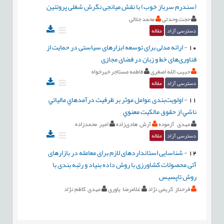
(سندرم سرباز خوب) با نقش میانجی نگرش شغلی پروتئین
حجت وحدتی
محمد جلالی
دسترسی آزاد
مقاله
10
-
ارائه مدلی برای توسعه ابزارهای سیاستی در حمایت از
فناوری‌های خط و زبان در فضای مجازی
حبیب الله اصغری
فاطمه مستاجر خیرخواه
دسترسی آزاد
مقاله
11
-
اولویت‌بندی عوامل موثر بر ظرفيت درآمدهاي مالياتي
ناشي از حقوق مالكيت معنوي
مهدی آزموده
آرش هادی‌زاده
امیر محمدزاده
دسترسی آزاد
مقاله
12
-
شناسایی استانداردهای لازم برای معامله در بازارهای
آتی محصولات کشاورزی با روش داده بنیاد و رتبه بندی با
روش تاپسیس
فرحناز کریمی نژاد
غلامرضا یاوری
مهدی کاظم نژاد