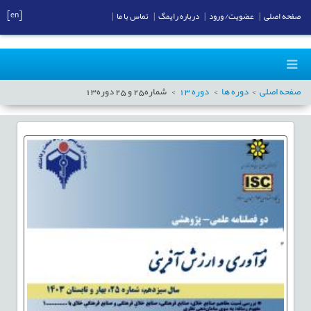
[en]
صفحه اصلی
|
عضویت/ ورود
|
درباره رایمگ
|
تماس با ما
|
صفحه اصلی
دوره ها
دوره
13
شماره
25
و
25
دوره
13