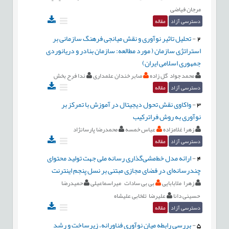
مرجان فیاضی
دسترسی آزاد
مقاله
2
-
تحلیل تاثیر نوآوری و نقش میانجی فرهنگ سازمانی بر
استراتژی سازمان ( مورد مطالعه: سازمان بنادر و دریانوردی
جمهوری اسلامی ایران)
محمد جواد گل زاده
صابر خندان علمداری
ندا فرح بخش
دسترسی آزاد
مقاله
3
-
واکاوی نقش تحول دیجیتال در آموزش با تمرکز بر
نوآوری به روش فراترکیب
زهرا غلامزاده
عباس خمسه
محمدرضا پارسانژاد
دسترسی آزاد
مقاله
4
-
ارائه مدل خط‌مشی‌گذاری رسانه ملی جهت تولید محتوای
چندرسانه‌ای در فضای مجازی مبتنی بر نسل پنجم اینترنت
زهرا ملابابایی
بی بی سادات میراسماعیلی
حمیدرضا
حسینی دانا
علیرضا تلخابی علیشاه
دسترسی آزاد
مقاله
5
-
بررسی رابطه میان نوآوری فناورانه، زیرساخت و رشد