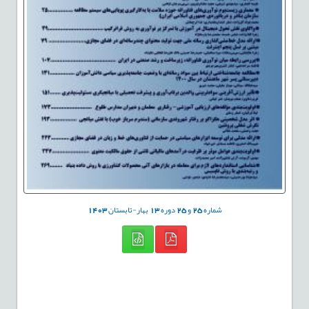
شماره
25
و
25
دوره
13
بهار-تابستان
1403