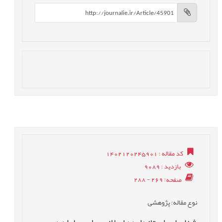
کد مقاله
: 1402120245901
بازدید
: 9089
صفحه
: 269 - 288
نوع مقاله
: پژوهشی