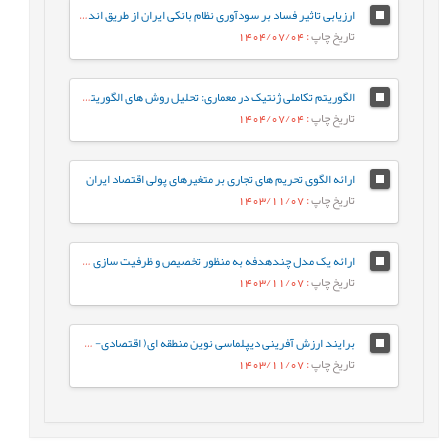
ارزیابی تاثیر فساد بر سودآوری نظام بانکی ایران از طریق اندازه گیری مولفه های داخلی بانک
تاریخ چاپ
: 1404/07/04
الگوریتم تکاملی ژنتیک در معماری: تحلیل روش های الگوریتم های تکاملی ژنتیک در فرآیند باز تولید ارزش های زیبایی شناختی طراحی معماری
تاریخ چاپ
: 1404/07/04
ارائه الگوی تحریم های تجاری بر متغیرهای پولی اقتصاد ایران
تاریخ چاپ
: 1403/11/07
ارائه یک مدل چندهدفه به منظور تخصیص و ظرفیت سازی مراکز بازیافت پساب صنعتی با هدف حداقل کردن میزان حمل ونقل و بیشینه نمودن میزان تولید آب قابل بازیافت
تاریخ چاپ
: 1403/11/07
برایند ارزش آفرینی دیپلماسی نوین منطقه ای( اقتصادی- سیاسی) جمهوری اسلامی ایران در اوراسیا (عضویت، اهداف، فرصت ها، چالش ها)
تاریخ چاپ
: 1403/11/07