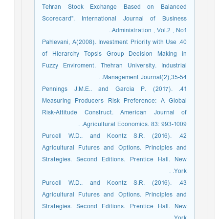
Tehran Stock Exchange Based on Balanced
Scorecard". International Journal of Business
Administration , Vol.2 , No1..
40. Pahlevani, A(2008). Investment Priority with Use
of Hierarchy Topsis Group Decision Making in
Fuzzy Enviroment. Thehran University. Industrial
Management Journal(2),35-54. .
41. Pennings J.M.E.. and Garcia P. (2017).
Measuring Producers Risk Preference: A Global
Risk-Attitude Construct. American Journal of
Agricultural Economics. 83: 993-1009. .
42. Purcell W.D.. and Koontz S.R. (2016).
Agricultural Futures and Options. Principles and
Strategies. Second Editions. Prentice Hall. New
York. .
43. Purcell W.D.. and Koontz S.R. (2016).
Agricultural Futures and Options. Principles and
Strategies. Second Editions. Prentice Hall. New
York. .