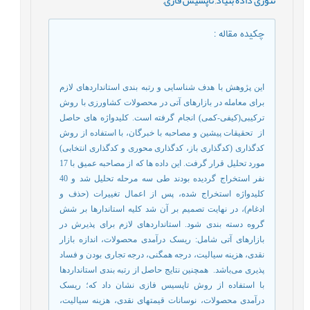
چکیده مقاله
:
این پژوهش با هدف شناسایی و رتبه بندی استانداردهای لازم
برای معامله در بازارهای آتی در محصولات کشاورزی با روش
ترکیبی(کیفی-کمی) انجام گرفته است. کلیدواژه های حاصل
از
تحقیقات پیشین و مصاحبه با خبرگان، با استفاده از روش
کدگذاری (کدگذاری باز، کدگذاری محوری و کدگذاری انتخابی)
مورد تحلیل قرار گرفت. این داده ها که از مصاحبه عمیق با 17
نفر استخراج گردیده بودند طی سه مرحله تحلیل شد و 40
کلیدواژه استخراج شده، پس از اعمال تغییرات (حذف و
ادغام)، در نهایت تصمیم بر آن شد کلیه استاندارها بر شش
گروه دسته بندی شود. استانداردهای لازم برای پذیرش در
بازارهای آتی شامل: ریسک درآمدی محصولات، اندازه بازار
نقدى، هزینه سیالیت، درجه همگنی، درجه تجاری بودن و فساد
پذیری می‌باشد.
همچنین نتایج حاصل از رتبه بندی استانداردها
با استفاده از روش تاپسیس فازی نشان داد که؛ ریسک
درآمدی محصولات، نوسانات قیمتهای نقدی، هزینه سیالیت،