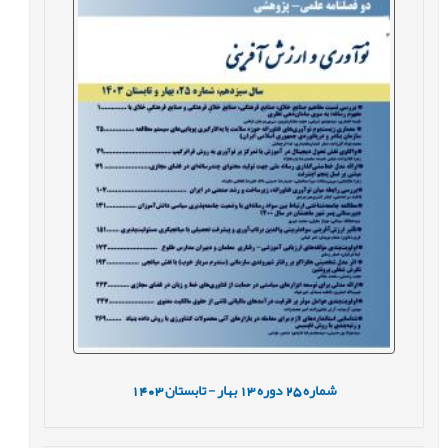
شماره
25
دوره
13
بهار - تابستان
1403