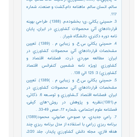
سالم، انسان سالم. ماهنامه دام،كشت و صنعت، شماره
117.
3. حسيني يكاني ،ی؛ بخشوده،م. (1388). طراحي بهينه
قراردادهاي آتي محصولات كشاورزي در ايران، پايان
نامه دوره دكتري، دانشگاه شيراز. .
4. حسيني يكاني س.ع. و زيبايي م . (1389). تعيين
مشخصات قراردادهاي آتي محصولات كشاورزي در
ايران: مطالعه موردي ذرت. فصلنامه اقتصاد و
كشاورزي (ويژه نامه ششمين كنفرانس اقتصاد
كشاورزي) 3: 125 الي 138. .
5. حسيني يكاني س.ع. و زيبايي م . )1389). تعيين
مشخصات قراردادهاي آتي محصولات كشاورزي در
ايران. فصلنامه اقتصاد كـشاورزي و توسـعه 6. ذکائی،
م.(1381).نظریه و پژوهش در روش¬های کیفی،
فصلنامه علوم اجتماعی، ،شماره 17، صص 49-33. .
7. راعي جديدي، م؛ صبوحي صابوني، محمود(1389)
برنامه ريزي زراعي با استفاده از مدل برنامه ريزي چند
هدفه فازي، مجله دانش كشاورزي پايدار، جلد 2/20،