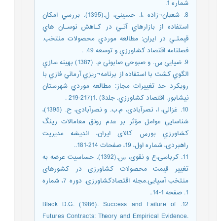
شماره 1.
8. شعبان¬زاده ،ا. حسینی، ل.(1395). بررسي امكان
استفاده از بازارهاي آتـي در كـاهش نوسـان هاي
قيمتـي در ايران: مطالعه موردي محصولات منتخب.
فصلنامه اقتصاد كشاورزي و توسعه 49. .
9. ضيايي س. و صبوحي صابوني م. (1387) بهينه سازي
الگوي كشت با استفاده از برنامه¬ريزي آرماني فازي با
رويكرد حد تغييرات مجاز: مطالعه موردي شهرستان
نيشابور. اقتصاد كشاورزي. جلد3) .1(217-219 .
10. غزالی، ا، نصرآبادی، م.ب. و نصرآبادی، ح. (1395)،
شناسايي عوامل مؤثر بر عدم رونق معامالات رينگ
کشاورزي بورس کالای ايران، اندیشه مدیریت
راهبردی، شماره اول، 19، صفحات 214-181..
11. کرباسی،ع و نقوی، س.(1392). حساسیت عرضه به
تغییر قیمت محصولات کشاورزی در کشورهای
منتخب آسیایی.مجله اقتصادکشاورزی. دوره 7، شماره
1. صفحه 1-14..
12. Black D.G. (1986). Success and Failure of
Futures Contracts: Theory and Empirical Evidence.