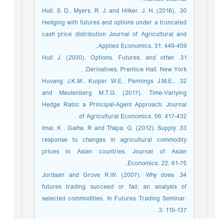
30. Hull. S. D.. Myers. R. J. and Hilker. J. H. (2016).
Hedging with futures and options under a truncated
cash price distribution Journal of Agricultural and
Applied Economics. 31: 449-459..
31. Hull J. (2000). Options. Futures. and other
Derivatives. Prentice Hall. New York. .
32. Huvang J.K.M.. Kuiper W.E.. Pennings J.M.E..
and Meulenberg M.T.G. (2017). Time-Variying
Hedge Ratio: a Principal-Agent Approach. Journal
of Agricultural Economics. 56: 417-432. .
33. Imai. K . Gaiha. R and Thapa. G. (2012). Supply
response to changes in agricultural commodity
prices in Asian countries. Journal of Asian
Economics. 22: 61-75..
34. Jordaan and Grove R.W. (2007). Why does
futures trading succeed or fail: an analysis of
selected commodities. In Futures Trading Seminar.
3: 115-137. .