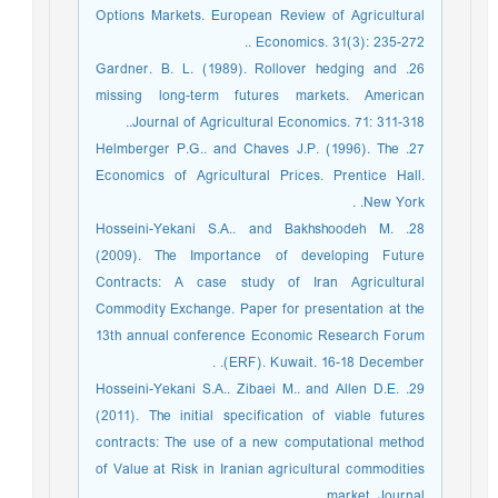
Options Markets. European Review of Agricultural
Economics. 31(3): 235-272 ..
26. Gardner. B. L. (1989). Rollover hedging and
missing long-term futures markets. American
Journal of Agricultural Economics. 71: 311-318..
27. Helmberger P.G.. and Chaves J.P. (1996). The
Economics of Agricultural Prices. Prentice Hall.
New York. .
28. Hosseini-Yekani S.A.. and Bakhshoodeh M.
(2009). The Importance of developing Future
Contracts: A case study of Iran Agricultural
Commodity Exchange. Paper for presentation at the
13th annual conference Economic Research Forum
(ERF). Kuwait. 16-18 December. .
29. Hosseini-Yekani S.A.. Zibaei M.. and Allen D.E.
(2011). The initial specification of viable futures
contracts: The use of a new computational method
of Value at Risk in Iranian agricultural commodities
market. Journal .