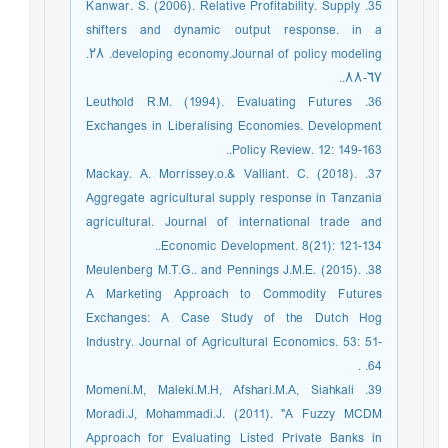
35. Kanwar. S. (2006). Relative Profitability. Supply
shifters and dynamic output response. in a
developing economy.Journal of policy modeling. ٢٨.
٦٧-٨٨..
36. Leuthold R.M. (1994). Evaluating Futures
Exchanges in Liberalising Economies. Development
Policy Review. 12: 149-163..
37. Mackay. A. Morrissey.o.& Valliant. C. (2018).
Aggregate agricultural supply response in Tanzania
agricultural. Journal of international trade and
Economic Development. 8(21): 121-134..
38. Meulenberg M.T.G.. and Pennings J.M.E. (2015).
A Marketing Approach to Commodity Futures
Exchanges: A Case Study of the Dutch Hog
Industry. Journal of Agricultural Economics. 53: 51-
64. .
39. Momeni.M, Maleki.M.H, Afshari.M.A, Siahkali
Moradi.J, Mohammadi.J. (2011). "A Fuzzy MCDM
Approach for Evaluating Listed Private Banks in