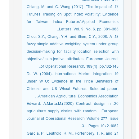
17. Chiang. M. and C. Wang (2017). "The Impact of
Futures Trading on Spot Index Volatility: Evidence
for Taiwan Index Futures".Applied Economics
Letters. Vol. 9. No. 6. pp. 381–385..
18. Chou, S.Y., Chang, Y.H. and Shen, C.Y., 2008. A
fuzzy simple additive weighting system under group
decision-making for facility location selection with
objective/ sub-jective attributes. European Journal
of Operational Research, 189(1), pp.132-145..
19. Du W. (2004). International Market Integration
under WTO: Evidence in the Price Behaviors of
Chinese and US Wheat Futures. Selected paper.
American Agricultural Economics Association. .
20. Edward. A.Marta.M.(2020) Contract design in
agriculture supply chains with random . European
Journal of Operational Research. Volume 277. Issue
3. . Pages 1072-1082.
21. Garcia. P.. Leuthold. R. M.. Fortenbery. T. R. and