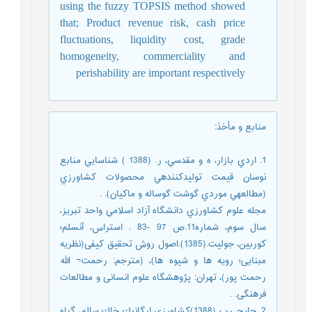
using the fuzzy TOPSIS method showed
that; Product revenue risk, cash price
fluctuations, liquidity cost, grade
homogeneity, commerciality and
perishability are important respectively
منابع و مأخذ
:
1. اردي بازار، ه و مقدسي، ر. (1388 ) شناسايي منابع
نوسان قيمت توليدكنندهي محصولات كشاورزي
(مطالعهي موردي گوشت گوساله و ماكيان). .
مجله علوم كشاورزي دانشگاه آزاد اسلامي واحد تبريز،
سال سوم، شماره11.ص 97 -83 . استراس، آنسلم؛
کوربین، جولیت.(1385).اصول روش تحقیق کیفی(نظریه
مبنایی؛ رویه ها و شیوه ها)، (مترجم: رحمت¬ الله
رحمت پور)، تهران: پژوهشگاه علوم انسانی و مطالعات
فرهنگی. .
2. چايچي،ب (1388)كشاورزي ارگانيك خاك سالم، گياه