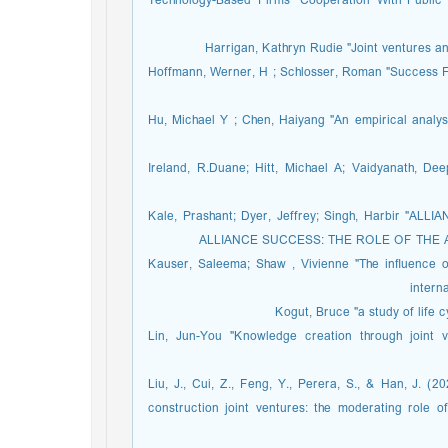
Technology-Based Firms’ Cooperation With Public 
-Hoffmann, Werner, H ; Schlosser, Roman "Success F
-Hu, Michael Y ; Chen, Haiyang "An empirical analys
-Ireland, R.Duane; Hitt, Michael A; Vaidyanath, 
-Kale, Prashant; Dyer, Jeffrey; Singh, Harbir
ALLIANCE SUCCESS: THE ROLE OF THE ALL
-Kauser, Saleema; Shaw , Vivienne "The inﬂuence of
intern
-Lin, Jun-You "Knowledge creation through joint v
-Liu, J., Cui, Z., Feng, Y., Perera, S., & Han, J. (
construction joint ventures: the moderating role o