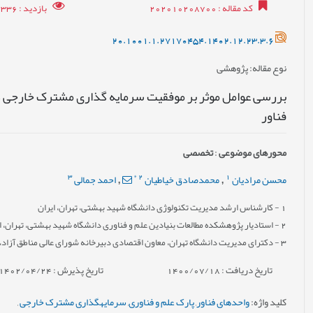
کد مقاله
: 202010208700
بازدید
: 17336
20.1001.1.27170454.1402.12.23.3.6
نوع مقاله
: پژوهشی
بررسی عوامل موثر بر موفقیت سرمایه گذاری مشترک خارجی در
فناور
محورهای موضوعی
:
تخصصی
3
*
2
1
محسن مرادیان
محمدصادق خیاطیان
احمد جمالی
,
,
1
- کارشناس ارشد مدیریت تکنولوژی دانشگاه شهید بهشتی، تهران، ایران
2
- استادیار پژوهشکده مطالعات بنیادین علم و فناوری دانشگاه شهید بهشتی، تهران، ا
3
- دکترای مدیریت دانشگاه تهران، معاون اقتصادی دبیرخانه شورای عالی مناطق آزاد، ت
تاریخ دریافت : 1400/07/18
تاریخ پذیرش : 1402/04/24
کلید واژه
:
واحدهای فناور
,
پارک علم و فناوری
,
سرمایهگذاری مشترک خارجی
,