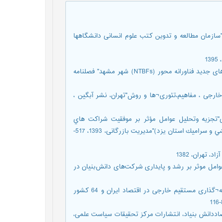
"سازمان مطالعه و تدوین کتب علوم انسانی دانشگاهها
1
-ثنایی پور، فاطمه؛ قرونه،داود "بررسی نقش عوامل موثر در رشد شرکت‌های جدید فناورانه محور (NTBFs) شهر مشهد" فصلنامه
ارجی ، مفاهیم،تئوری¬ها و روش"تهران، نشر آبگین ،
"تجزيه وتحليل عوامل مؤثر بر موفقيت شراكت هاي
راهبردی با رویکرد پویایی های سیستم (مورد مطالعه: خوشة صنعتي كاشي و سراميك استان يزد)"مدیریت بازرگانی، 1393، 517-
تهران، 1382
عوامل موثر بر رشد و پایداری شرکت‌های دانش‌بنیان در
-داوودی, پرویز; شاهمرادی, اکبر "بازشناسی عوامل موثر بر جذب سرمایه¬گذاری مستقیم خارجی در اقتصاد ایران و 64 کشور
اددانش بنیاد، انتشارات مرکز تحقیقات سیاست علمی،