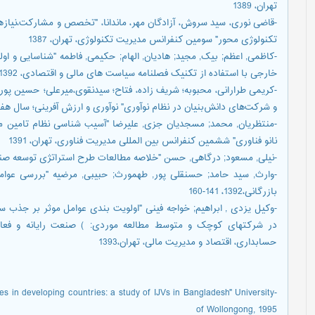
تهران، 1389
-قاضی نوری، سید سروش، آزادگان مهر، ماندانا، "تخصص و مشارکت،نیاز
تکنولوژی محور" سومین کنفرانس مدیریت تکنولوژی، تهران، 1387
-کاظمی, اعظم; بیک, مجید; هادیان, الهام; حکیمی, فاطمه "شناسایی و ا
خارجی با استفاده از تکنیک فصلنامه سیاست های مالی و اقتصادی، 1392، 45-72
-کریمی طرارانی، محبوبه؛ شریف زاده، فتاح؛ سیدنقوی،میرعلی؛ حسین پور
و شرکت‌های دانش‌بنیان در نظام نوآوری" نوآوری و ارزش آفرینی؛ سال هفتم شمار
-منتظریان, محمد; مسجدیان جزی, علیرضا "آسیب شناسی نظام تامین 
نانو فناوری" ششمین کنفرانس بین المللی مدیریت فناوری، تهران، 1391
-نیلی, مسعود; درگاهی, حسن "خلاصه مطالعات طرح استراتژی توسعه صنعتی
-وارث, سید حامد; حسنقلی پور, طهمورث; حبیبی, مرضیه "بررسی عوام
بازرگانی،1392، 141-160
-وکیل یزدی , ابراهیم; خواجه فینی "اولویت بندی عوامل موثر بر جذ
در شرکتهای کوچک و متوسط مطالعه موردی: ) صنعت رایانه و فعالیت
حسابداری، اقتصاد و مدیریت مالی، تهران،1393
res in developing countries: a study of IJVs in Bangladesh" University
of Wollongong, 1995