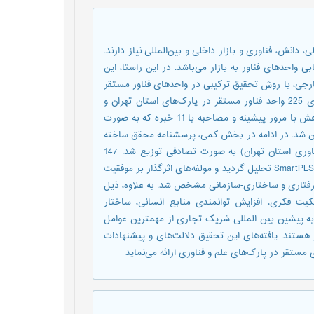
دانش، فناوری و بازار داخلی و بین‌المللی نیاز دارند.
واحدهای فناور به بازار می‌باشد. در این راستا، این
ی، با روش تحقیق ترکیبی در واحد‌های فناور مستقر
در پارک‌های علم و فناوری استان تهران صورت گرفته است. جامعه آماری 225 واحد فناور مستقر در پارک‌های استان تهران و
قلمرو زمانی انجام تحقیق نیز پاییز سال 1398 است. در بخش کیفی پژوهش با مرور پیشینه و مصاحبه با 11 خبره که به صورت
ین شد. در ادامه در بخش کمی، پرسشنامه محقق ساخته
در جامعه آماری تحقیق (واحدهای فناور مستقر در پارک‌های علم و فناوری استان تهران) به صورت تصادفی توزیع شد. 147
پرسشنامه تکمیل شده به کمک مدل‌سازی معادلات ساختاری با نرم‌افزار SmartPLS تحلیل گردید و مولفه‌های اثرگذار بر موفقیت
تاری و ساختاری-سازمانی مشخص شد. به علاوه، ذیل
کیت فکری، افزایش توانمندی منابع انسانی، ساختار
ربه پیشین بین المللی شریک تجاری از مهمترین عوامل
هستند. یافته‌های این تحقیق دلالت‌های و پیشنهادات
ستقر در پارک‌های علم و فناوری ارائه می‌نماید