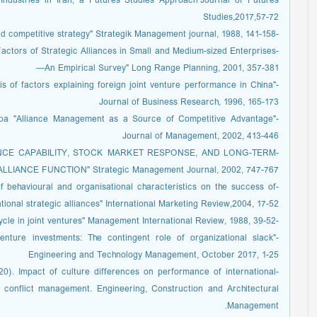
Industries in Iran, a Futures Studies Approach"Journal of Futures
Studies,2017,57-72
-Harrigan, Kathryn Rudie "Joint ventures and competitive strategy" Strategik Management journal, 1988, 141-158
actors of Strategic Alliances in Small and Medium-sized Enterprises
—An Empirical Survey" Long Range Planning, 2001, 357-381
is of factors explaining foreign joint venture performance in China"
Journal of Business Research, 1996, 165-173
Deepa "Alliance Management as a Source of Competitive Advantage"
Journal of Management, 2002, 413-446
 "ALLIANCE CAPABILITY, STOCK MARKET RESPONSE, AND LONG-TERM
IANCE FUNCTION" Strategic Management Journal, 2002, 747-767
 behavioural and organisational characteristics on the success of
ational strategic alliances" International Marketing Review,2004, 17-52
-Kogut, Bruce "a study of life cycle in joint ventures" Management International Review, 1988, 39-52
enture investments: The contingent role of organizational slack"
Engineering and Technology Management, October 2017, 1-25
2020). Impact of culture differences on performance of international
f conflict management. Engineering, Construction and Architectural
Management.‏