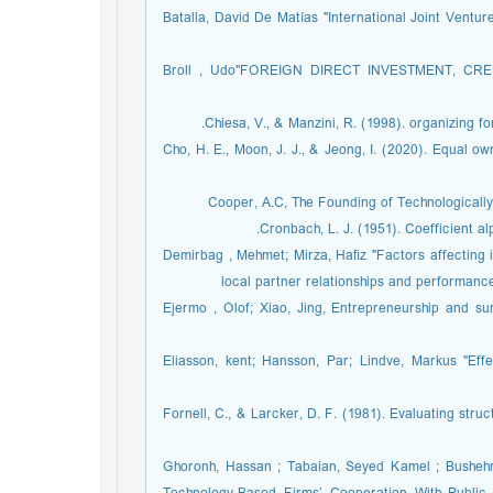
-Batalla, David De Matías "International Joint Ventu
-Broll , Udo"FOREIGN DIRECT INVESTMENT, CREDI
-Cho, H. E., Moon, J. J., & Jeong, I. (2020). Equal ow
-Demirbag , Mehmet; Mirza, Haﬁz "Factors affecting i
local partner relationships and performance
-Ejermo , Olof; Xiao, Jing, Entrepreneurship and s
-Eliasson, kent; Hansson, Par; Lindve, Markus "Effe
-Fornell, C., & Larcker, D. F. (1981). Evaluating st
-Ghoronh, Hassan ; Tabaian, Seyed Kamel ; Bushehri