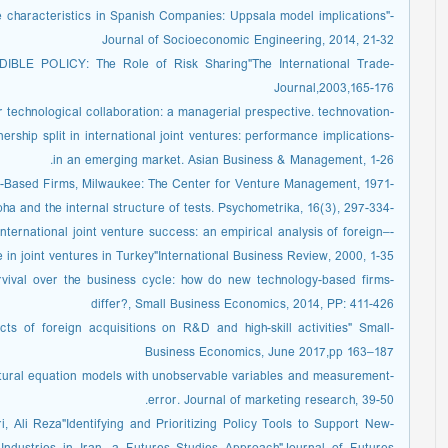
re characteristics in Spanish Companies: Uppsala model implications"
Journal of Socioeconomic Engineering, 2014, 21-32
BLE POLICY: The Role of Risk Sharing"The International Trade
Journal,2003,165-176
-Chiesa, V., & Manzini, R. (1998). organizing for technological collaboration: a managerial prespective. technovation.
nership split in international joint ventures: performance implications
in an emerging market. Asian Business & Management, 1-26.‏
-Cooper, A.C, The Founding of Technologically-Based Firms, Milwaukee: The Center for Venture Management, 1971
-Cronbach, L. J. (1951). Coefficient alpha and the internal structure of tests. Psychometrika, 16(3), 297-334.
nternational joint venture success: an empirical analysis of foreign–
 in joint ventures in Turkey"International Business Review, 2000, 1-35
urvival over the business cycle: how do new technology-based firms
differ?, Small Business Economics, 2014, PP: 411-426
cts of foreign acquisitions on R&D and high-skill activities" Small
Business Economics, June 2017,pp 163–187
ructural equation models with unobservable variables and measurement
error. Journal of marketing research, 39-50.
, Ali Reza"Identifying and Prioritizing Policy Tools to Support New