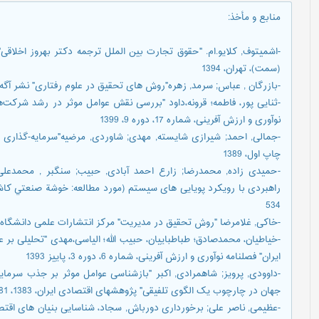
منابع و مأخذ
:
-اشمیتوف, کلایو.ام. "حقوق تجارت بین الملل ترجمه دکتر بهروز اخلاقی
(سمت)، تهران، 1394
-بازرگان , عباس; سرمد, زهره"روش های تحقیق در علوم رفتاری" نشر آگه، 395
نوآوری و ارزش آفرینی، شماره 17، دوره 9، 1399
-جمالی, احمد; شیرازی شایسته, مهدی; شاوردی, مرضیه"سرمایه-گذاری خ
چاپ اول، 1389
-حمیدی زاده, محمدرضا; زارع احمد آبادی, حبیب; سنگبر , محمدعلی
534
-خاکی, غلامرضا "روش تحقیق در مدیریت" مرکز انتشارات علمی دانشگاه آزاد، 
-خیاطیان، محمدصادق؛ طباطباییان، حبیب الله؛ الیاسی،مهدی "تحلیلی بر 
ایران" فصلنامه نوآوری و ارزش آفرینی، شماره 6، دوره 3، پاییز 1393
جهان در چارچوب یک الگوی تلفیقی" پژوهشهای اقتصادی ایران، 1383، 81-116
-عظیمی, ناصر علی; برخورداری دورباش, سجاد، شناسایی بنیان های اقتص