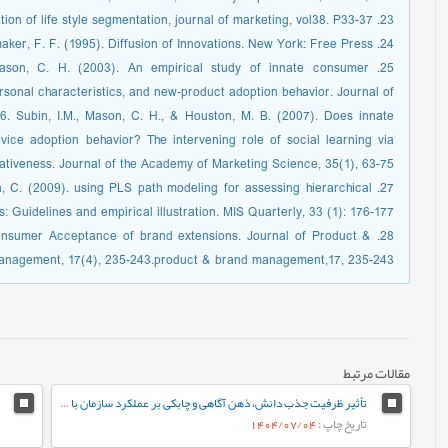
23. Plummer, J. T. (1974). The concept and application of life style segmentation, journal of marketing, vol38. P33-37.
24. Rogers, E. M. & & Shoemaker, F. F. (1995). Diffusion of Innovations. New York: Free Press.
 & Mason, C. H. (2003). An empirical study of innate consumer
rsonal characteristics, and new-product adoption behavior. Journal of
6. Subin, I.M., Mason, C. H., & Houston, M. B. (2007). Does innate
ice adoption behavior? The intervening role of social learning via
ativeness. Journal of the Academy of Marketing Science, 35(1), 63-75.
n, C. (2009). using PLS path modeling for assessing hierarchical
: Guidelines and empirical illustration. MIS Quarterly, 33 (1): 176-177.
 consumer Acceptance of brand extensions. Journal of Product &
anagement, 17(4), 235-243.product & brand management,17, 235-243
مقالات مرتبط
تأثیر ظرفیت جذب دانش، ذهن آگاهی و چابکی بر عملکرد سازمان با تأکید برنقش میانجی نوآوری مدل کسب و کار (مورد مطالعه: شرکت های کوچک و متوسط استان کردستان)
تاریخ چاپ
: 1404/07/04