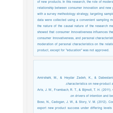
of new products. In this research, the role of mode
relationship between consumer innovation and new p
with a survey methodology strategy, targeting sampl
data were collected using a convenient sampling m
the nature of the causal nature of the research me
showed that consumer Innovativeness influences th
consumer Innovativeness, and personal characteristi
moderation of personal characteristics on the rela
product, except for "education" was not approved.
1. Amirshahi, M., & Heydar Zadeh, K., & Dabestan
characteristics on new-product a
2. Arts, J. W., Frambach, R. T., & Bijmolt, T. H. (20
on drivers of intention and be
3. Boso, N., Cadogan, J. W., & Story, V. M. (2012). 
export new product success under differing levels o