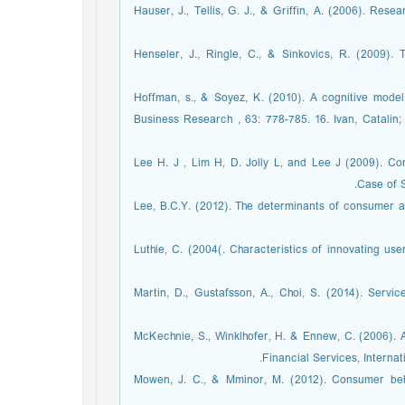
13. Hauser, J., Tellis, G. J., & Griffin, A. (2006). 
14. Henseler, J., Ringle, C., & Sinkovics, R. (2009)
15. Hoffman, s., & Soyez, K. (2010). A cognitive mo
Business Research , 63: 778-785. 16. Ivan, Catalin
17. Lee H. J , Lim H, D. Jolly L, and Lee J (2009).
Case of S
18. Lee, B.C.Y. (2012). The determinants of consumer
19. Luthie, C. (2004(. Characteristics of innovating 
20. Martin, D., Gustafsson, A., Choi, S. (2014). Ser
21. McKechnie, S., Winklhofer, H. & Ennew, C. (2006)
Financial Services, Internat
22. Mowen, J. C., & Mminor, M. (2012). Consumer 