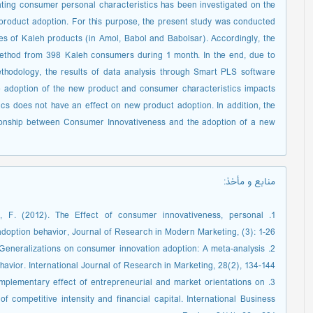
rating consumer personal characteristics has been investigated on the
roduct adoption. For this purpose, the present study was conducted
es of Kaleh products (in Amol, Babol and Babolsar). Accordingly, the
ethod from 398 Kaleh consumers during 1 month. In the end, due to
thodology, the results of data analysis through Smart PLS software
e adoption of the new product and consumer characteristics impacts
cs does not have an effect on new product adoption. In addition, the
tionship between Consumer Innovativeness and the adoption of a new
منابع و مأخذ
:
i, F. (2012). The Effect of consumer innovativeness, personal
doption behavior, Journal of Research in Modern Marketing, (3): 1-26.
11). Generalizations on consumer innovation adoption: A meta-analysis
havior. International Journal of Research in Marketing, 28(2), 134-144.
Complementary effect of entrepreneurial and market orientations on
f competitive intensity and financial capital. International Business