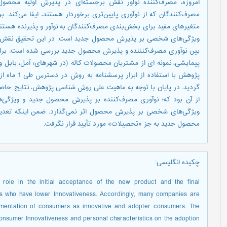
امروزه، مصرف‌کننده‌ نوآور نقش برجسته‌ای در پذیرش اولیه مح
مصرف‌کنندگان که از نوآوری پایین‌تری برخوردار هستند، ایفا می‌کند.
متغیرهای مفید برای بخش‌بندی مصرف‌کنندگان به نوآور و پذیرنده هستن
ویژگی‌های شخصی بر پذیرش محصول جدید است. در این تحقیق نقش ت
بین نوآوری مصرف‌کنننده و پذیرش محصول جدید بررسی شده است. برا
پیمایشی، نمونه ای از مشتریان محصولات کاله (در شهرهای؛ آمل، بابل و 
از آن بود که؛ نوآوری مصرف‌کننده بر پذیرش محصول جدید و ویژگی‌
ویژگی‌های شخصی بر پذیرش محصول اثر نمی‌گذارد. ضمن اینکه تعدیل
محصول جدید به جز «تحصیلات» مورد تأیید قرار نگرفت.
چکیده انگلیسی
:
role in the initial acceptance of the new product and the final
s who have lower Innovativeness. Accordingly, many companies are
segmentation of consumers as innovative and adopter consumers. The
f consumer Innovativeness and personal characteristics on the adoption