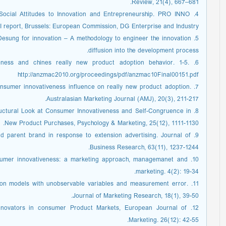
Review, 21(4), 667–681.
2). Social Attitudes to Innovation and Entrepreneurship. PRO INNO
I report, Brussels: European Commission, DG Enterprise and Industry.
. Desung for innovation – A methodology to engineer the innovation
diffusion into the development process.
eness and chines really new product adoption behavior. 1-5.
http://anzmac2010.org/proceedings/pdf/anzmac10Final00151.pdf
Consumer innovativeness influence on really new product adoption.
Australasian Marketing Journal (AMJ), 20(3), 211-217.
Structural Look at Consumer Innovativeness and Self-Congruence in
New Product Purchases, Psychology & Marketing, 25(12), 1111-1130.
and parent brand in response to extension advertising. Journal of
Business Research, 63(11), 1237-1244.
Consumer innovativeness: a marketing approach, managemanet and
marketing. 4(2): 19-34.
quation models with unobservable variables and measurement error.
Journal of Marketing Research, 18(1), 39-50.
ng Innovators in consumer Product Markets, European Journal of
Marketing. 26(12): 42-55.