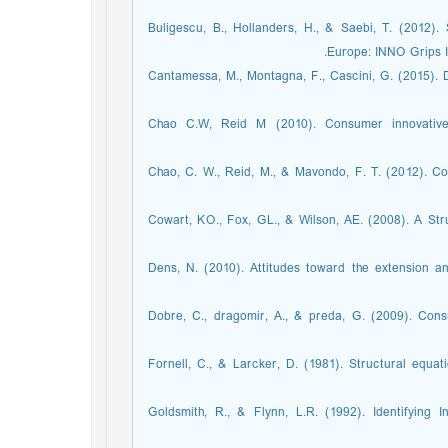
4. Buligescu, B., Hollanders, H., & Saebi, T. (201
Europe: INNO Grips I
5. Cantamessa, M., Montagna, F., Cascini, G. (2015)
6. Chao C.W, Reid M (2010). Consumer innovativ
7. Chao, C. W., Reid, M., & Mavondo, F. T. (2012). 
8. Cowart, KO., Fox, GL., & Wilson, AE. (2008). A 
9. Dens, N. (2010). Attitudes toward the extension 
10. Dobre, C., dragomir, A., & preda, G. (2009). 
11. Fornell, C., & Larcker, D. (1981). Structural e
12. Goldsmith, R., & Flynn, L.R. (1992). Identifyi