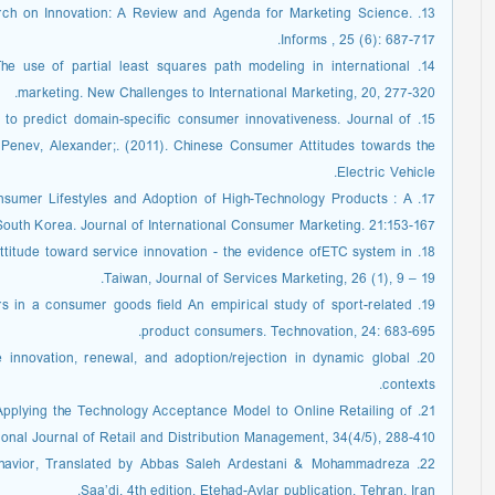
Research on Innovation: A Review and Agenda for Marketing Science.
Informs , 25 (6): 687-717.
. The use of partial least squares path modeling in international
marketing. New Challenges to International Marketing, 20, 277-320.
del to predict domain-speciﬁc consumer innovativeness. Journal of
; Penev, Alexander;. (2011). Chinese Consumer Attitudes towards the
Electric Vehicle.
 Consumer Lifestyles and Adoption of High-Technology Products : A
outh Korea. Journal of International Consumer Marketing. 21:153-167.
 attitude toward service innovation - the evidence ofETC system in
Taiwan, Journal of Services Marketing, 26 (1), 9 – 19.
users in a consumer goods ﬁeld An empirical study of sport-related
product consumers. Technovation, 24: 683-695.
vice innovation, renewal, and adoption/rejection in dynamic global
contexts.
. Applying the Technology Acceptance Model to Online Retailing of
ional Journal of Retail and Distribution Management, 34(4/5), 288-410.
behavior, Translated by Abbas Saleh Ardestani & Mohammadreza
Saa’di, 4th edition, Etehad-Aylar publication, Tehran, Iran.