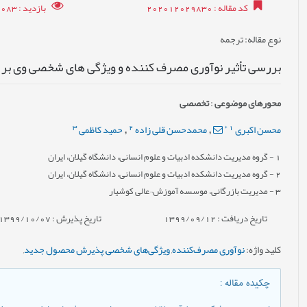
کد مقاله
: 202012029830
بازدید
: 32083
نوع مقاله
: ترجمه
بررسی تأثیر نوآوری مصرف کننده و ویژگی های شخصی وی ب
محورهای موضوعی
:
تخصصی
3
2
*
1
محسن اکبری
محمدحسن قلی زاده
حمید کاظمی
,
,
1
- گروه مدیریت دانشکده ادبیات و علوم انسانی، دانشگاه گیلان، ایران
2
- گروه مدیریت دانشکده ادبیات و علوم انسانی، دانشگاه گیلان، ایران
3
- مدیریت بازرگانی، موسسه آموزش¬عالی کوشیار
تاریخ دریافت : 1399/09/12
تاریخ پذیرش : 1399/10/07
کلید واژه
:
نوآوری مصرف‌کننده
,
ویژگی‌های شخصی
,
پذیرش محصول جدید
,
چکیده مقاله
: