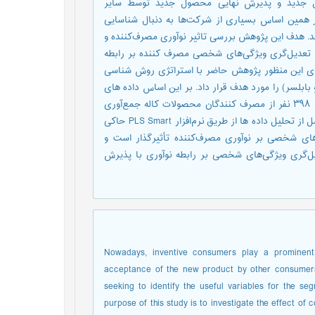
صول جدید و پذیرش نهایی محصول جدید توسط سایر
 بر همین اساس بسیاری از شرکت‌ها به دنبال شناسایی
د. هدف این پژوهش بررسی تاثیر نوآوری مصرف‌کننده و
عدیل‌گری ویژگی‌های شخصی مصرف کننده بر رابطه
ی این منظور پژوهش حاضر با استراتژی روش شناسی
بابلسر) را مورد هدف قرار داد. بر این اساس داده های
پژوهش با استفاده از ابزار پرسشنامه به روش در دسترس طی 1 ماه از ۳۹۸ نفر از مصرف کنندگان محصولات کاله جمع‌آوری
گردید. در پایان با توجه به ماهیت علی روش شناسی پژوهش، نتایج حاصل از تحلیل داده ها از طریق نرم‌افزار PLS Smart حاکی
های شخصی بر نوآوری مصرف‌کننده تأثیرگذار است و
‌گری ویژگی‌های شخصی بر رابطه نوآوری با پذیرش
Nowadays, inventive consumers play a prominent 
acceptance of the new product by other consumer
seeking to identify the useful variables for the 
purpose of this study is to investigate the effect o