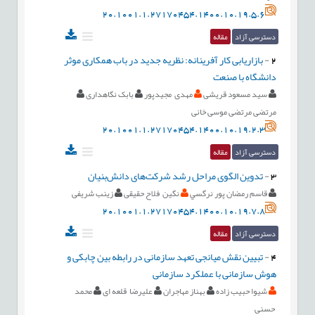
20.1001.1.27170454.1400.10.19.5.6
دسترسی آزاد
مقاله
2
-
بازاریابی کار آفرینانه: نظریه جدید در باب همکاری موثر
دانشگاه با صنعت
سید مسعود قریشی
مهدی مجیدپور
بابک نگاهداری
مرتضی مرتضی موسی خانی
20.1001.1.27170454.1400.10.19.2.3
دسترسی آزاد
مقاله
3
-
تدوین الگوی مراحل رشد شرکت‌های دانش‌بنیان
قاسم رمضان پور نرگسي
نگین فلاح حقیقی
زینب شریفی
20.1001.1.27170454.1400.10.19.7.8
دسترسی آزاد
مقاله
4
-
تبیین نقش میانجی تعهد سازمانی در رابطه بین چابکی و
هوش سازمانی با عملکرد سازمانی
شیوا حبیب زاده
بهناز مهاجران
علیرضا قلعه ای
محمد
حسنی