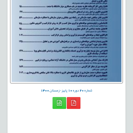
شماره
20
دوره
10
پاییز-زمستان
1400