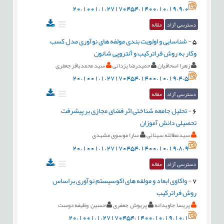
20.1001.1.27170454.1400.10.19.9.0
دسترسی آزاد
مقاله
5
-
شناسایی و اولویت بندی مولفه های نوآوری مدل کسب
وکار به روش فراترکیب و آنتروپی شانون
زهرا اسحاقیان
حمیدرضا یزدانی
سید محمدباقر جعفری
20.1001.1.27170454.1400.10.19.4.5
دسترسی آزاد
مقاله
6
-
تحلیل جامعه شناختی اثر فضای مجازی بر پیشرفت
تحصیلی دانش آموزان
سیدعطالله سینائی
سارا موسوی مشهدی
20.1001.1.27170454.1400.10.19.8.9
دسترسی آزاد
مقاله
7
-
واکاوی ابعاد و مولفه های اکوسیستم نوآوری براساس
روش فراترکیب
پریسا جاویدانه
پریوش جعفری
حسین وظیفه دوست
20.1001.1.27170454.1400.10.19.10.1