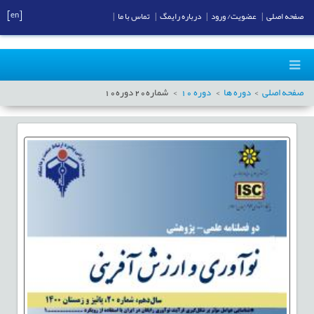
[en]
صفحه اصلی
|
عضویت/ ورود
|
درباره رایمگ
|
تماس با ما
|
صفحه اصلی
دوره ها
دوره
10
شماره
20
دوره
10