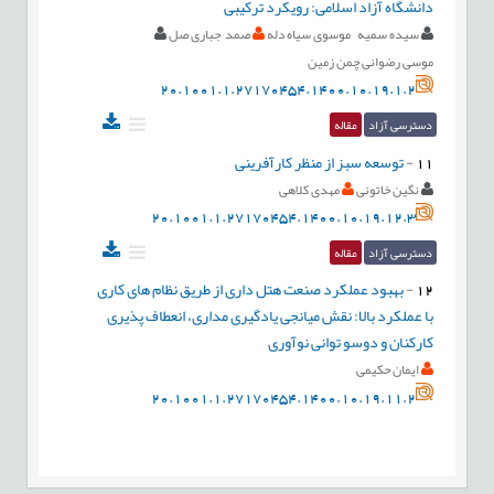
دانشگاه آزاد اسلامی: رویکرد ترکیبی
سیده سمیه موسوی سیاه دله
صمد جباری صل
موسی رضوانی چمن زمین
20.1001.1.27170454.1400.10.19.1.2
دسترسی آزاد
مقاله
11
-
توسعه سبز از منظر کارآفرینی
نگین خاتونی
مهدی کلاهی
20.1001.1.27170454.1400.10.19.12.3
دسترسی آزاد
مقاله
12
-
بهبود عملکرد صنعت هتل داری از طریق نظام های کاری
با عملکرد بالا: نقش میانجی یادگیری مداری، انعطاف پذیری
کارکنان و دوسو توانی نوآوری
ایمان حکیمی
20.1001.1.27170454.1400.10.19.11.2