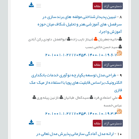
دسترسی آزاد
مقاله
8
-
تبیین پدیدارشناختی مولفه¬های برندسازی در
سرفصل¬های آموزشی هنر و تحلیل شکاف میان حوزه
آموزش و اجراء
حانیه جعفریان
شهناز نایب زاده
ابوالفضل داودی رکن آبادی
سید حسن حاتمی نسب
20.1001.1.27170454.1400.10.19.6.7
دسترسی آزاد
مقاله
9
-
طراحی مدل توسعه یکپارچه نوآوری خدمات بانکداری
الکترونیک براساس قابلیت های پویا با استفاده از میک¬مک
فازی
علي اعتمادي فرد
سيدكمال طبائيان
نازنین پیله وری
عباس خمسه
20.1001.1.27170454.1400.10.19.3.4
دسترسی آزاد
مقاله
10
-
ارائه مدل آمادگی سازمانی پذیرش مدل تعالی در