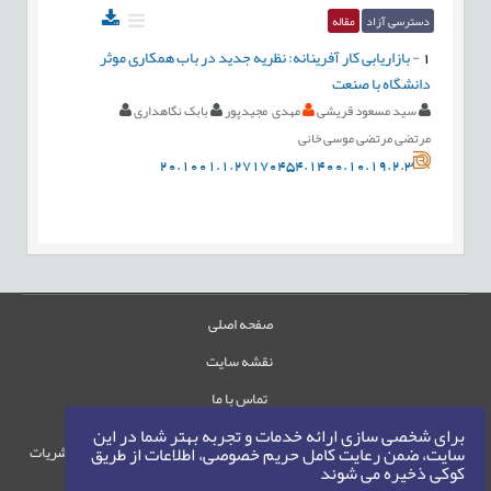
دسترسی آزاد
مقاله
1
-
بازاریابی کار آفرینانه: نظریه جدید در باب همکاری موثر
دانشگاه با صنعت
سید مسعود قریشی
مهدی مجیدپور
بابک نگاهداری
مرتضی مرتضی موسی خانی
20.1001.1.27170454.1400.10.19.2.3
صفحه اصلی
نقشه سایت
تماس با ما
برای شخصی سازی ارائه خدمات و تجربه بهتر شما در این
حقوق این وب‌سایت متعلق به سامانه مدیریت نشریات
سایت، ضمن رعایت کامل حریم خصوصی، اطلاعات از طریق
کوکی ذخیره می شوند
رایمگ است.