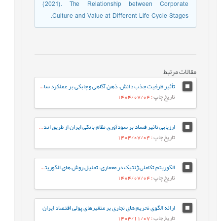
(2021). The Relationship between Corporate
Culture and Value at Different Life Cycle Stages.
مقالات مرتبط
تأثیر ظرفیت جذب دانش، ذهن آگاهی و چابکی بر عملکرد سازمان با تأکید برنقش میانجی نوآوری مدل کسب و کار (مورد مطالعه: شرکت های کوچک و متوسط استان کردستان)
تاریخ چاپ
: 1404/07/04
ارزیابی تاثیر فساد بر سودآوری نظام بانکی ایران از طریق اندازه گیری مولفه های داخلی بانک
تاریخ چاپ
: 1404/07/04
الگوریتم تکاملی ژنتیک در معماری: تحلیل روش های الگوریتم های تکاملی ژنتیک در فرآیند باز تولید ارزش های زیبایی شناختی طراحی معماری
تاریخ چاپ
: 1404/07/04
ارائه الگوی تحریم های تجاری بر متغیرهای پولی اقتصاد ایران
تاریخ چاپ
: 1403/11/07