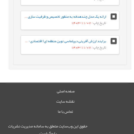
ارائه یک مدل چندهدفه به منظور تخصیص و ظرفیت سازی مراکز بازیافت پساب صنعتی با هدف حداقل کردن میزان حمل ونقل و بیشینه نمودن میزان تولید آب قابل بازیافت
تاریخ چاپ
: 1403/11/07
برایند ارزش آفرینی دیپلماسی نوین منطقه ای( اقتصادی- سیاسی) جمهوری اسلامی ایران در اوراسیا (عضویت، اهداف، فرصت ها، چالش ها)
تاریخ چاپ
: 1403/11/07
صفحه اصلی
نقشه سایت
تماس با ما
حقوق این وب‌سایت متعلق به سامانه مدیریت نشریات
رایمگ است.