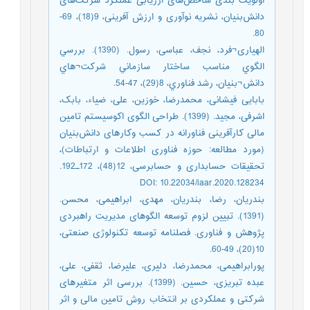
اولویت بندی شاخص‌های ارزیابی عملکرد شرکت‌های
دانش‌بنیان، نشریه نوآوری و ارزش آفرینی، 9(18)، 69-
80.
الهیاری¬فرد، نجف، عباسی، رسول. (1390). بررسي
الگوي مناسب ساختار سازماني شرکت¬هاي
دانش¬بنيان، رشد فناوري، 8(29)، 47-54.
بابایی فیشانی، محمدرضا، خوزین، علی، ضیاء، بابک،
اشرفی، ‌مجید. (1399). طراحی الگوی اکوسیستم تامین
مالی کارآفرینی فناورانه در کسب وکارهای دانش‌بنیان
(مورد مطالعه: حوزه فناوری اطلاعات و ارتباطات)،
تحقیقات حسابداری و حسابرسی، 12(48)، 172ـ192.
DOI: 10.22034/iaar.2020.128234
بندریان، رضا، بندریان، مهدی، ابراهیمی، محسن.
(1391). تبیین لزوم توسعه الگوهای مدیریت راهبردی
پژوهش و فناوری. فصلنامه توسعه تکنولوژی صنعتی،
10(20)، 49-60.
پورابراهیمی، محمدرضا، دلیری، علیرضا، ثقفی، علی،
عبده تبریزی، حسین. (1399). بررسی اثر متغیرهای
شرکتی و عملکردی بر انتخاب روش تامین مالی و اثر