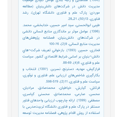
(1396). شناسایی و رتبه¬بندی عوامل کلیدی موفقیت
مدیریت دانش در شرکت‌های دانش‌بنیان (مطالعه
موردی: پارک علم و فناوری دانشگاه تهران)، رشد
فناوری، 13(50)، 21ـ28.
طیبی ابوالحسنی، سید امیر حسین، خدابخشی، محمد.
(1396). عوامل موثر بر ماندگاری منابع انسانی دانشی
در شرکت‌های دانش‌بنیان، فصلنامه پژوهش‌های
مدیریت منابع انسانی، 9(2)، 76-100
فخاری، حسین. (1393). بازخواني تعريف شرکت¬هاي
دانش¬بنيان بر اساس شرايط اقتصادي کشور. سياست
علم و فناوري، 6(4)، 69-88.
فرازکیش، مهدیه، دسترنج، نسرین. (1397). انتخاب و
بکارگیری شاخص‌های ارزیابی علم، فناوری و نوآوری،
سیاست علم و فناوری، 11(2)، 579-598.
فرتاش، کیارش، خیاطیان، محمدصادق، مرادیان،
محسن، صارمی، محمدصادق، محسنی کیاسری،
مصطفی. (1399). ارائه چارچوب ارزیابی واحد‌های فناور
مستقر در پارک‌‌ علم و فناوری دانشگاه تربیت‌مدرس با
استفاده از روش اقدام پژوهی، فصلنامه مدیریت توسعه