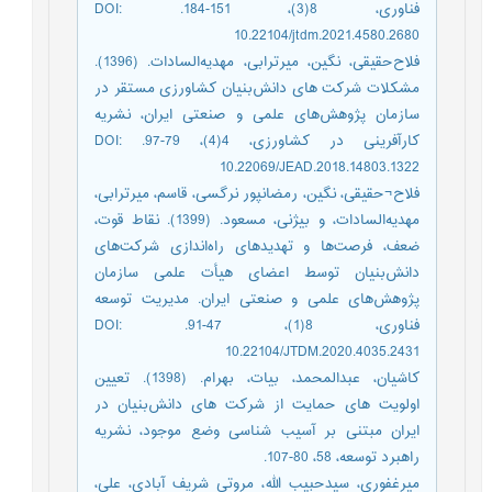
فناوری، 8(3)، 151-184. DOI:
10.22104/jtdm.2021.4580.2680
فلاح‌حقیقی، نگین، میرترابی، مهدیه‌السادات. (1396).
مشکلات شرکت های دانش‌بنیان کشاورزی مستقر در
سازمان پژوهش‌های علمی و صنعتی ایران، نشریه
کارآفرینی در کشاورزی، 4(4)، 79-97. DOI:
10.22069/JEAD.2018.14803.1322
فلاح¬حقیقی، نگین، رمضانپور نرگسی، قاسم، میرترابی،
مهدیه‌السادات، و بیژنی، مسعود. (1399). نقاط قوت،
ضعف، فرصت‌ها و تهدیدهای راه‌اندازی شرکت‌های
دانش‌بنیان توسط اعضای هیأت علمی سازمان
پژوهش‌های علمی و صنعتی ایران. مدیریت توسعه
فناوری، 8(1)، 47-91. DOI:
10.22104/JTDM.2020.4035.2431
کاشیان، عبدالمحمد، بیات، بهرام. (1398). تعیین
اولویت های حمایت از شرکت های دانش‌بنیان در
ایران مبتنی بر آسیب شناسی وضع موجود، نشریه
راهبرد توسعه، 58، 80-107.
میرغفوری، سیدحبیب الله، مروتی شریف آبادی، علی،