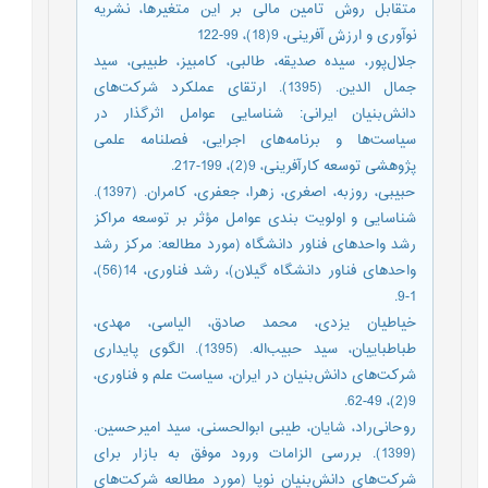
متقابل روش تامین مالی بر این متغیرها، نشریه
نوآوری و ارزش آفرینی، 9(18)، 99-122
جلال‌پور، سیده صدیقه، طالبی، کامبیز، طبیبی، سید
جمال الدین. (1395). ارتقای عملکرد شرکت‌های
دانش‌بنیان ایرانی: شناسایی عوامل اثرگذار در
سیاست‌ها و برنامه‌های اجرایی، فصلنامه علمی
پژوهشی توسعه کارآفرینی، 9(2)، 199-217.‎
حبیبی، روزبه، اصغری، زهرا، جعفری، کامران. (1397).
شناسایی و اولویت بندی عوامل مؤثر بر توسعه مراکز
رشد واحدهای فناور دانشگاه (مورد مطالعه: مرکز رشد
واحدهای فناور دانشگاه گیلان)، رشد فناوری، 14(56)،
1-9.
خیاطیان یزدی، محمد صادق، الیاسی، مهدی،
طباطباییان، سید حبیب‎‌اله. (1395). الگوی پایداری
شرکت‌های دانش‌بنیان در ایران، سیاست علم و فناوری،
9(2)، 49-62.
روحانی‌راد، شایان، طیبی ابوالحسنی، سید امیرحسین.
(1399). بررسی الزامات ورود موفق به بازار برای
شرکت‌های دانش‌بنیان نوپا (مورد مطالعه شرکت‌های