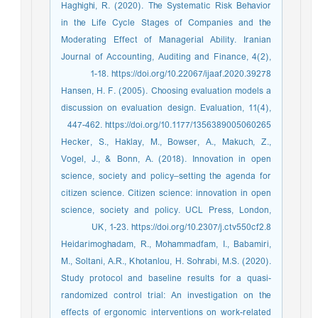
Haghighi, R. (2020). The Systematic Risk Behavior
in the Life Cycle Stages of Companies and the
Moderating Effect of Managerial Ability. Iranian
Journal of Accounting, Auditing and Finance, 4(2),
1-18. https://doi.org/10.22067/ijaaf.2020.39278
Hansen, H. F. (2005). Choosing evaluation models a
discussion on evaluation design. Evaluation, 11(4),
447-462. https://doi.org/10.1177/1356389005060265
Hecker, S., Haklay, M., Bowser, A., Makuch, Z.,
Vogel, J., & Bonn, A. (2018). Innovation in open
science, society and policy–setting the agenda for
citizen science. Citizen science: innovation in open
science, society and policy. UCL Press, London,
UK, 1-23. https://doi.org/10.2307/j.ctv550cf2.8
Heidarimoghadam, R., Mohammadfam, I., Babamiri,
M., Soltani, A.R., Khotanlou, H. Sohrabi, M.S. (2020).
Study protocol and baseline results for a quasi-
randomized control trial: An investigation on the
effects of ergonomic interventions on work-related