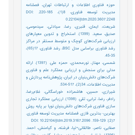
حوزه فناوری اطلاعات و ارتباطات تهران، فصلنامه
مدیریت توسعه فناوری، 8(1)، 185-220. DOI:
0.22104/jtdm.2020.3607.2248
شریعت، ایمان، قنبری، رضا، سیادتی، سیدموسی،
صدیق، سعید. (1399). استخراج و تدوین معیارهای
ارزیابی شرکت‌های کوچک و متوسط مستقر در مراکز
رشد فناوری براساس مدل BSC، رشد فناوری، 17(65)،
35-45.
شمسی، مهناز، نورمحمدی، حمزه علی. (1397). ارائه
مدلی برای سنجش و ارزیابی عملکرد علم و فناوری
شرکت‌های دانش‌بنیان در ایران، پژوهش‌نامه پردازش و
مدیریت اطلاعات، 34(2)، 517-534.
شیرازی، حسین، هاشم‎زاده خوراسگانی، غلام‌رضا،
رادفر، رضا، ترابی، تقی. (1398). ارزیابی عملکرد تجاری
سازی فناوری شرکت‌های دانش‌بنیان نوپا بر پایه روش
بهترین- بدترین فازی. فصلنامه مدیریت توسعه فناوری.
7(2): 129-159. DOI: 10.22104/jtdm.2019.3167.2096
صفایی، ناصر، طالقانی¬نیا، فرشته، و کیامنش، احمد.