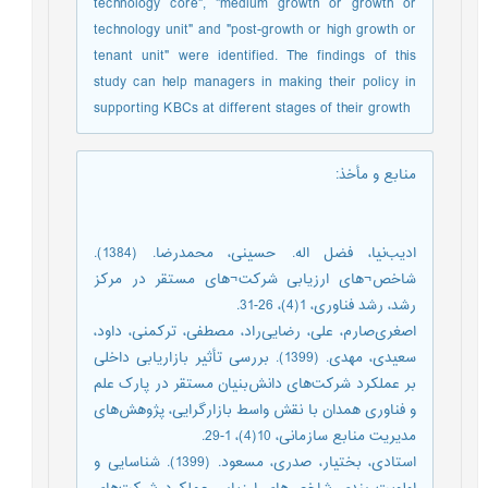
technology core", "medium growth or growth or
technology unit" and "post-growth or high growth or
tenant unit" were identified. The findings of this
study can help managers in making their policy in
supporting KBCs at different stages of their growth
منابع و مأخذ
:
ادیب‌نیا، فضل اله. حسینی، محمدرضا. (1384).
شاخص¬های ارزیابی شرکت¬های مستقر در مرکز
رشد، رشد فناوری، 1(4)، 26-31.
اصغری‌صارم، علی، رضایی‌راد، مصطفی، ترکمنی، داود،
سعیدی، مهدی. (1399). بررسی تأثیر بازاریابی داخلی
بر عملکرد شرکت‌های دانش‌بنیان مستقر در پارک علم
و فناوری همدان با نقش واسط بازارگرایی، پژوهش‌های
مدیریت منابع سازمانی، 10(4)، 1-29.
استادی، بختیار، صدری، مسعود. (1399). شناسایی و