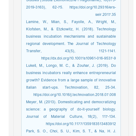
Studies (Studia Ekonomiczne i Regionalne), 10(673-
2019-3163), 62-75. https://doi.org/10.29316/ers-
seir.2017.35
Lamine, W., Mian, S., Fayolle, A., Wright, M.,
Klofsten, M., & Etzkowitz, H. (2018). Technology
business incubation mechanisms and sustainable
regional development. The Journal of Technology
Transfer, 43(5), 1121-1141.
https://dx.doi.org/10.1007/s10961-016-9537-9
Lukeš, M., Longo, M. C., & Zouhar, J. (2019). Do
business incubators really enhance entrepreneurial
growth? Evidence from a large sample of innovative
Italian start-ups. Technovation, 82, 25-34.
https://doi.org/10.1016/j.technovation.2018.07.008
Meyer, M. (2013). Domesticating and democratizing
science: a geography of do-it-yourself biology.
Journal of Material Culture, 18(2), 117-134.
https://doi.org/10.1177/1359183513483912
Park, S. O., Choi, S. U., Kim, S. T., & Na, H. J.