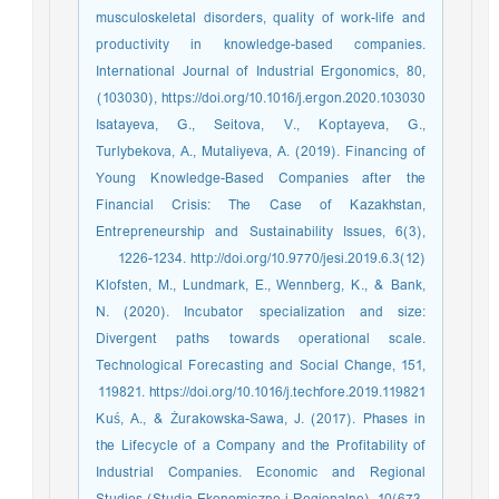
musculoskeletal disorders, quality of work-life and
productivity in knowledge-based companies.
International Journal of Industrial Ergonomics, 80,
(103030), https://doi.org/10.1016/j.ergon.2020.103030
Isatayeva, G., Seitova, V., Koptayeva, G.,
Turlybekova, A., Mutaliyeva, A. (2019). Financing of
Young Knowledge-Based Companies after the
Financial Crisis: The Case of Kazakhstan,
Entrepreneurship and Sustainability Issues, 6(3),
1226-1234. http://doi.org/10.9770/jesi.2019.6.3(12)
Klofsten, M., Lundmark, E., Wennberg, K., & Bank,
N. (2020). Incubator specialization and size:
Divergent paths towards operational scale.
Technological Forecasting and Social Change, 151,
119821. https://doi.org/10.1016/j.techfore.2019.119821
Kuś, A., & Żurakowska-Sawa, J. (2017). Phases in
the Lifecycle of a Company and the Profitability of
Industrial Companies. Economic and Regional