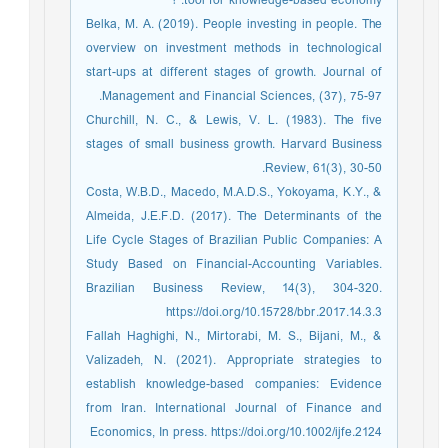
tool for knowledge-based economy. ؟
Belka, M. A. (2019). People investing in people. The
overview on investment methods in technological
start-ups at different stages of growth. Journal of
Management and Financial Sciences, (37), 75-97.
Churchill, N. C., & Lewis, V. L. (1983). The five
stages of small business growth. Harvard Business
Review, 61(3), 30-50.
Costa, W.B.D., Macedo, M.A.D.S., Yokoyama, K.Y., &
Almeida, J.E.F.D. (2017). The Determinants of the
Life Cycle Stages of Brazilian Public Companies: A
Study Based on Financial-Accounting Variables.
Brazilian Business Review, 14(3), 304-320.
https://doi.org/10.15728/bbr.2017.14.3.3
Fallah Haghighi, N., Mirtorabi, M. S., Bijani, M., &
Valizadeh, N. (2021). Appropriate strategies to
establish knowledge-based companies: Evidence
from Iran. International Journal of Finance and
Economics, In press. https://doi.org/10.1002/ijfe.2124