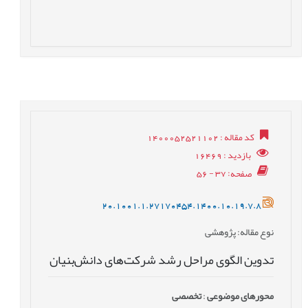
کد مقاله
: 1400052521102
بازدید
: 16469
صفحه
: 37 - 56
20.1001.1.27170454.1400.10.19.7.8
نوع مقاله
: پژوهشی
تدوین الگوی مراحل رشد شرکت‌های دانش‌بنیان
محورهای موضوعی
:
تخصصی