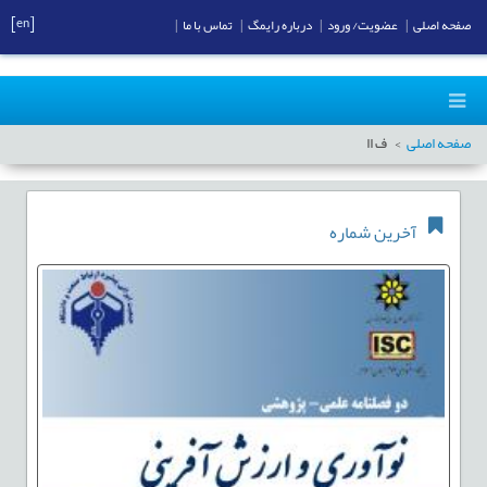
[en]
صفحه اصلی
|
عضویت/ ورود
|
درباره رایمگ
|
تماس با ما
|
صفحه اصلی
ف اا
آخرین شماره