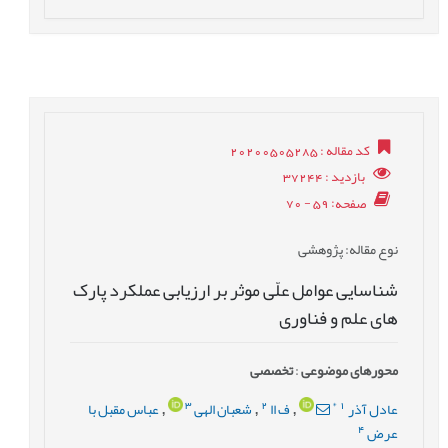
کد مقاله
: 20200505285
بازدید
: 37244
صفحه
: 59 - 70
نوع مقاله
: پژوهشی
شناسایی عوامل علّی موثر بر ارزیابی عملکرد پارک
های علم و فناوری
محورهای موضوعی
:
تخصصی
3
2
*
1
عادل آذر
ف اا
شعبان الهی
عباس مقبل با
,
,
,
4
عرض