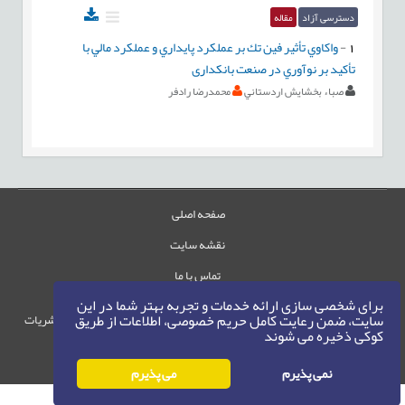
دسترسی آزاد
مقاله
1
-
واكاوي تأثير فين تك بر عملكرد پايداري و عملكرد مالي با
تأكيد بر نوآوري در صنعت بانکداری
صباء بخشايش اردستاني
محمدرضا رادفر
صفحه اصلی
نقشه سایت
تماس با ما
برای شخصی سازی ارائه خدمات و تجربه بهتر شما در این
سایت، ضمن رعایت کامل حریم خصوصی، اطلاعات از طریق
حقوق این وب‌سایت متعلق به سامانه مدیریت نشریات
کوکی ذخیره می شوند
رایمگ است.
حق نشر
1405-1396
©
نمی پذیرم
می پذیرم