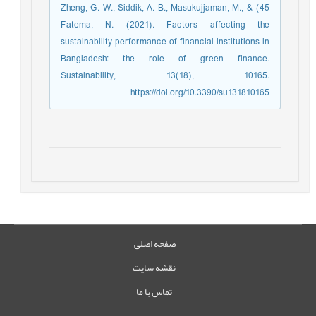
45) Zheng, G. W., Siddik, A. B., Masukujjaman, M., &
Fatema, N. (2021). Factors affecting the
sustainability performance of financial institutions in
Bangladesh: the role of green finance.
Sustainability, 13(18), 10165.
https://doi.org/10.3390/su131810165
صفحه اصلی
نقشه سایت
تماس با ما