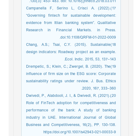
130(3): 453- 483. doi: 10.1016/j.jfineco.2018.03.011.
17)Campanella F, Serino L, Crisci A. (2022).
“Governing fintech for sustainable development:
evidence from Itlian banking system”. Qualitative
Research in Financial Markets. in Press.
doi:10.1108/QRFM-01-2022-0009.
18)Chang, A.S.; Tsai, C.Y. (2015). Sustainable
design indicators: Roadway project as an example.
Ecol. Indic. 2015, 53, 137–143.
19)Drempetic, S.; Klein, C.; Zwergel, B. (2020). The
influence of firm size on the ESG score: Corporate
sustainability ratings under review. J. Bus. Ethics
2020, 167, 333–360.
20)Dwivedi, P., Alabdooli, J. I., & Dwivedi, R. (2021).
Role of FinTech adoption for competitiveness and
performance of the bank: A study of banking
industry in UAE. International Journal of Global
Business and Competitiveness, 16(2), PP. 130-138.
https://doi.org/10.1007/s42943-021-00033-9