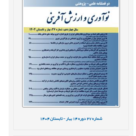
شماره
27
دوره
14
بهار - تابستان
1404