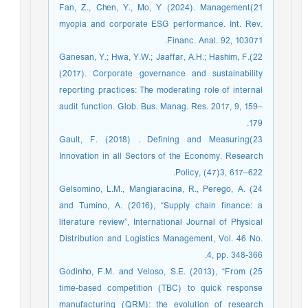
21)Fan, Z., Chen, Y., Mo, Y (2024). Management
myopia and corporate ESG performance. Int. Rev.
Financ. Anal. 92, 103071.
22)Ganesan, Y.; Hwa, Y.W.; Jaaffar, A.H.; Hashim, F.
(2017). Corporate governance and sustainability
reporting practices: The moderating role of internal
audit function. Glob. Bus. Manag. Res. 2017, 9, 159–
179.
23)Gault, F. (2018) . Defining and Measuring
Innovation in all Sectors of the Economy. Research
Policy, (47)3, 617–622.
24) Gelsomino, L.M., Mangiaracina, R., Perego, A.
and Tumino, A. (2016), “Supply chain finance: a
literature review”, International Journal of Physical
Distribution and Logistics Management, Vol. 46 No.
4, pp. 348-366.
25) Godinho, F.M. and Veloso, S.E. (2013), “From
time-based competition (TBC) to quick response
manufacturing (QRM): the evolution of research