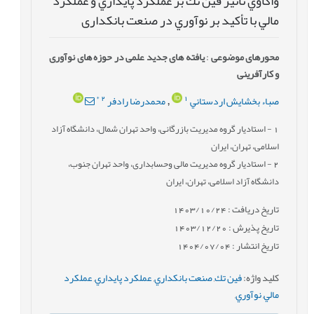
واكاوي تأثير فين تك بر عملكرد پايداري و عملكرد
مالي با تأكيد بر نوآوري در صنعت بانکداری
محورهای موضوعی
:
یافته های جدید علمی در حوزه های نوآوری
و کارآفرینی
*
2
1
صباء بخشايش اردستاني
محمدرضا رادفر
,
1
- استاديار گروه مدیریت بازرگانی، واحد تهران شمال، دانشگاه آزاد
اسلامی، تهران، ایران
2
- استاديار گروه مدیریت مالی وحسابداری، واحد تهران جنوب،
دانشگاه آزاد اسلامی، تهران، ایران
تاریخ دریافت : 1403/10/24
تاریخ پذیرش : 1403/12/20
تاریخ انتشار : 1404/07/04
کلید واژه
:
فين تك
,
صنعت بانكداري
,
عملكرد پايداري
,
عملكرد
مالي
,
نوآوري
,