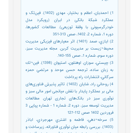
1) احمدیان، اعظم و بختیار، مهدی (1402). فین‌تک و
عملکرد شبکة بانکی در ایران (رویکرد مدل
خودرگرسیونی با وقفة توزیعی). مطالعات کشورها،
دوره 1، شماره 2، 1402، صص 313-351
2) ايازي، صمد (1401). اثر معیارهای فیزیکی مدیریت
محیط¬زیست بر مدیریت کربن. مجله مدیریت سبز،
دوره سوم، شماره 1، صص 155-140.
3) چيستي، سوزان. اوهنلون، استيوان (1398). فين¬تك
به زبان ساده، ترجمه حسن موحد و مرتضي حمزه
سركاني، انتشارات راه پرداخت
4) روحاني راد، شايان (1402). تاثیر پذیرش فناوری‌های
مالی بر عملکرد پایدار با نقش میانجی امور مالی سبز و
نوآوری سبز در بانک‌های تجاری تهران. مطالعات
مدیریت توسعه سبز، دوره 2، شماره 1 - شماره پیاپی 3
فروردین 1402 صص 112-127
5) سرخه¬دهي، فاطمه و اشتري مهرجردي، اباذر
(1403). بررسی رابطه میان نوآوری فناورانه، زیرساخت و