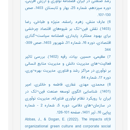
رشد صنعتی در ایران. فصلنامه نوآوری و ارزش آفرینی،
دوره سيزدهم، شماره 25، بهار و تابستان 1403، صص
130-107.
6) عارف منش، زهره. رامشه، منیژه و طباخی، رضا
(1403). نقش فین¬تک بر شیوه‌های اقتصاد چرخشی
برای بهبود عملکرد پایداری، فصلنامه سیاست¬گذاری
اقتصادی، دوره 16، شماره 31، شهریور 1403، صص 309-
344
7) عظیمی، حسين. بیات، رقيه (1402). بررسی تاثیر
فعالیت¬های مدیریت دانش و مدیریت منابع انسانی
بر نوآوری در مراکز رشد و فناوری. مدیریت بهره¬وری،
دوره 17، شماره 64.
8) محمدی، مهدی. غفاری، فاطمه و خانلری، امیر
(1401). شناسایی الگوی توسعه صنعت فین¬تک در
ایران با رویکرد نظام نوآوری فناورانه، مدیریت نوآوری
در سازمان¬های دفاعی، دوره 5، شماره 2 - شماره
پیاپی 16، تیر 1401، صفحه 101-126.
9)Abbas, J., & Dogan, E. (2022). The impacts of
organizational green culture and corporate social