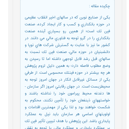
چکیده مقاله
:
یکی از صنایع نوین که در سال­های اخیر انقلاب عظیمی
در حوزه بانكداري و كسب و كار ايجاد كرده، صنعت
فين ­تك است؛ از همين رو بسياري آينده صنعت
بانكداري را در گرو توجه به فناوري مالي مي ­دانند. در
کشور ما نیز با عنایت به گسترش شركت ­هاي نوپا و
دانش­بنيان در حوزه مالي، صنعت فين ­تك نسبت به
سال­هاي قبل رشد قابل توجهي داشته اما تا رسيدن به
وضع مطلوب فاصله دارد؛ به همين دليل لزوم پژوهش
هر چه بيشتر در حوزه فين­تك محسوس است. از طرفي
يكي از مسائل غيرقابل انكار در جهان امروز توجه به
محيط­زيست است. در جهان رقابتي امروز اگر سازمان ­
ها دغدغه محيط پيرامون خود را نداشته باشند و
خواسته­هاي ذي­نفعان خود را تأمين نكنند، محكوم به
شكست خواهند بود و لذا يكي از مهمترين اقدامات و
اولويت­هاي اساسي هر سازمان بايد نيل به عملكرد
پايداري باشد. اين پژوهش با هدف تبيين تأثير فين­ تك
بر عملكرد پايداري و عملكرد مالي با توجه به نقش