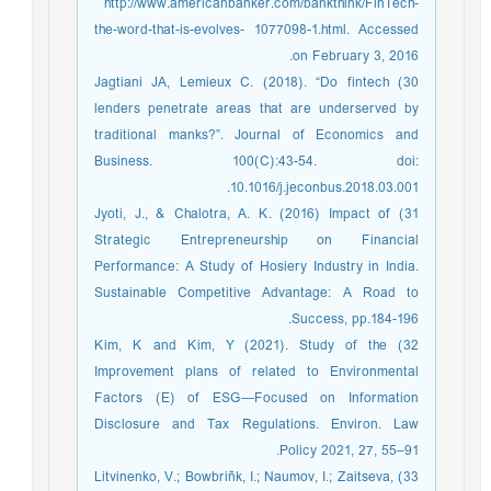
http://www.americanbanker.com/bankthink/FinTech-
the-word-that-is-evolves- 1077098-1.html. Accessed
on February 3, 2016.
30) Jagtiani JA, Lemieux C. (2018). “Do fintech
lenders penetrate areas that are underserved by
traditional manks?”. Journal of Economics and
Business. 100(C):43-54. doi:
10.1016/j.jeconbus.2018.03.001.
31) Jyoti, J., & Chalotra, A. K. (2016) Impact of
Strategic Entrepreneurship on Financial
Performance: A Study of Hosiery Industry in India.
Sustainable Competitive Advantage: A Road to
Success, pp.184-196.
32) Kim, K and Kim, Y (2021). Study of the
Improvement plans of related to Environmental
Factors (E) of ESG—Focused on Information
Disclosure and Tax Regulations. Environ. Law
Policy 2021, 27, 55–91.
33) Litvinenko, V.; Bowbriñk, I.; Naumov, I.; Zaitseva,