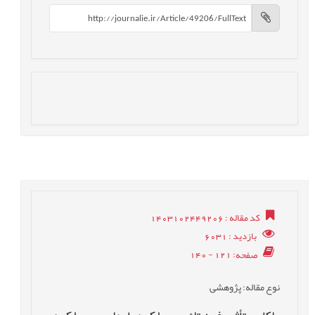
کد مقاله
: 1403102449206
بازدید
: 6031
صفحه
: 121 - 140
نوع مقاله
: پژوهشی