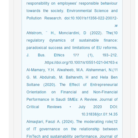
responsibility on employees’ responsible behaviour
towards the society. Environmental Science and
Pollution Research. doi:10.1007/s11356-022-20072-
w.
10)Ahlstrom, ¨ H., Monciardini, D (2022). The
regulatory dynamics of sustainable finance:
paradoxical success and limitations of EU reforms.
J. Bus. Ethics 177 (1), 193–212.
https://doi.org/10.1007/s10551-021-04763-x.
11)Al-Mamary, Y.H. Alwaheeb, M.A. Alshammari, N.
G. M. Abdulrab, M. Balhareth, H and Hela Ben
Soltane (2020). The Effect of Entrepreneurial
Orientation on Financial and Non-Financial
Performance in Saudi SMEs: A Review. Journal of
Critical Reviews • July 2020 DOI:
10.31838/jcr.07.14.35
12)Almaqtari, Faozi A. (2024). The moderating role
of IT governance on the relationship between
FinTech and sustainability performance. Journal of