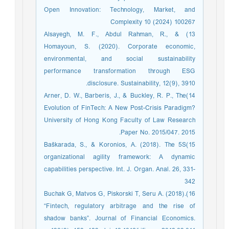
Open Innovation: Technology, Market, and
Complexity 10 (2024) 100267
13) Alsayegh, M. F., Abdul Rahman, R., &
Homayoun, S. (2020). Corporate economic,
environmental, and social sustainability
performance transformation through ESG
disclosure. Sustainability, 12(9), 3910.
14)Arner, D. W., Barberis, J., & Buckley, R. P., The
Evolution of FinTech: A New Post-Crisis Paradigm?
University of Hong Kong Faculty of Law Research
Paper No. 2015/047. 2015.
15)Baškarada, S., & Koronios, A. (2018). The 5S
organizational agility framework: A dynamic
capabilities perspective. Int. J. Organ. Anal. 26, 331-
342
16)Buchak G, Matvos G, Piskorski T, Seru A. (2018).
“Fintech, regulatory arbitrage and the rise of
shadow banks”. Journal of Financial Economics.