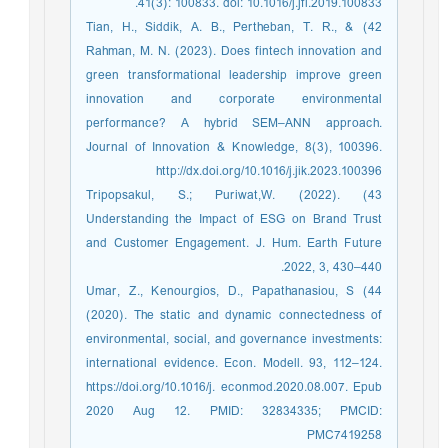
41(3): 100833. doi: 10.1016/j.jfi.2019.100833.
42) Tian, H., Siddik, A. B., Pertheban, T. R., &
Rahman, M. N. (2023). Does fintech innovation and
green transformational leadership improve green
innovation and corporate environmental
performance? A hybrid SEM–ANN approach.
Journal of Innovation & Knowledge, 8(3), 100396.
http://dx.doi.org/10.1016/j.jik.2023.100396
43) Tripopsakul, S.; Puriwat,W. (2022).
Understanding the Impact of ESG on Brand Trust
and Customer Engagement. J. Hum. Earth Future
2022, 3, 430–440.
44) Umar, Z., Kenourgios, D., Papathanasiou, S
(2020). The static and dynamic connectedness of
environmental, social, and governance investments:
international evidence. Econ. Modell. 93, 112–124.
https://doi.org/10.1016/j. econmod.2020.08.007. Epub
2020 Aug 12. PMID: 32834335; PMCID:
PMC7419258