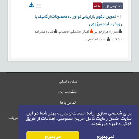
دسترسی آزاد
مقاله
1
-
تدوین الگوی بازاریابی نوآورانه محصولات ارگانیک با
رویکرد آینده پژوهی
شراره هزارخوانی
اصغر مشبکی اصفهانی
فتانه علیزاده
مشکانی
عبدالله نعامی
صفحه اصلی
نقشه سایت
تماس با ما
برای شخصی سازی ارائه خدمات و تجربه بهتر شما در این
حقوق این وب‌سایت متعلق به سامانه مدیریت نشریات
سایت، ضمن رعایت کامل حریم خصوصی، اطلاعات از طریق
کوکی ذخیره می شوند
رایمگ است.
حق نشر
1405-1396
©
نمی پذیرم
می پذیرم