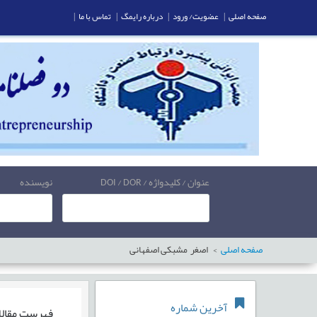
صفحه اصلی
|
عضویت/ ورود
|
درباره رایمگ
|
تماس با ما
|
عنوان / کلیدواژه / DOI / DOR
نویسنده
صفحه اصلی
اصغر مشبکی اصفهانی
آخرین شماره
فهرست مقال