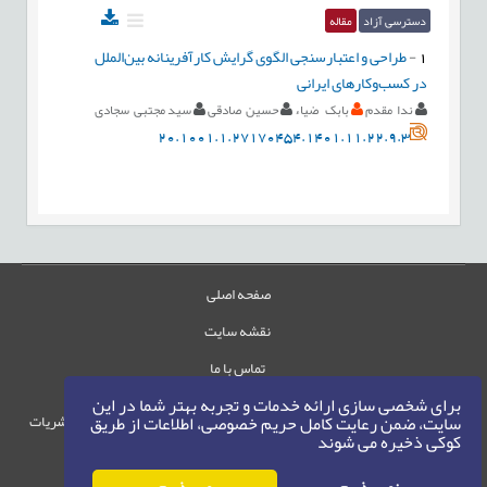
دسترسی آزاد
مقاله
1
-
طراحی و اعتبارسنجی الگوی گرایش کارآفرینانه بین‌الملل
در کسب‌وکارهای ایرانی
ندا مقدم
بابک ضیاء
حسین صادقی
سید مجتبی سجادی
20.1001.1.27170454.1401.11.22.9.3
صفحه اصلی
نقشه سایت
تماس با ما
برای شخصی سازی ارائه خدمات و تجربه بهتر شما در این
حقوق این وب‌سایت متعلق به سامانه مدیریت نشریات
سایت، ضمن رعایت کامل حریم خصوصی، اطلاعات از طریق
کوکی ذخیره می شوند
رایمگ است.
حق نشر
1405-1396
©