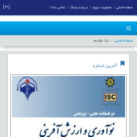
[en]
صفحه اصلی
|
عضویت/ ورود
|
درباره رایمگ
|
تماس با ما
|
صفحه اصلی
ندا مقدم
آخرین شماره