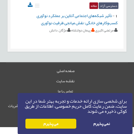
دسترسی آزاد
مقاله
1
-
تأثیر شبکه‌های اجتماعی آنلاین بر عملکرد نوآوری
کسب‌وکارهای خانگی: نقش میانجی ظرفیت‌ نوآوری
مرتضی اکبری
پیمان دولتشاه
مژگان دانش
صفحه اصلی
نقشه سایت
تماس با ما
برای شخصی سازی ارائه خدمات و تجربه بهتر شما در این
سایت، ضمن رعایت کامل حریم خصوصی، اطلاعات از طریق
حقوق این وب‌سایت متعلق به سامانه مدیریت نشریات
کوکی ذخیره می شوند
رایمگ است.
حق نشر
1405-1396
©
نمی پذیرم
می پذیرم