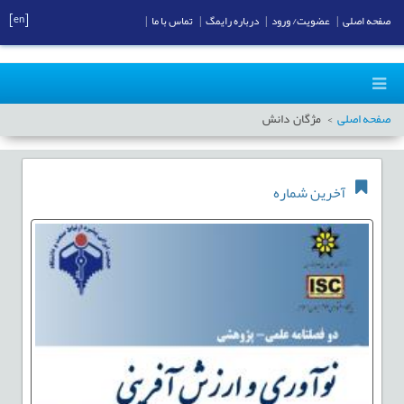
[en]
صفحه اصلی
|
عضویت/ ورود
|
درباره رایمگ
|
تماس با ما
|
صفحه اصلی
مژگان دانش
آخرین شماره