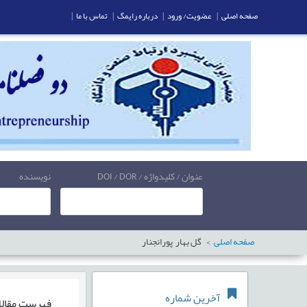
صفحه اصلی
|
عضویت/ ورود
|
درباره رایمگ
|
تماس با ما
|
عنوان / کلیدواژه / DOI / DOR
نویسنده
صفحه اصلی
گل بهار پورانجنار
آخرین شماره
فهرست مقال