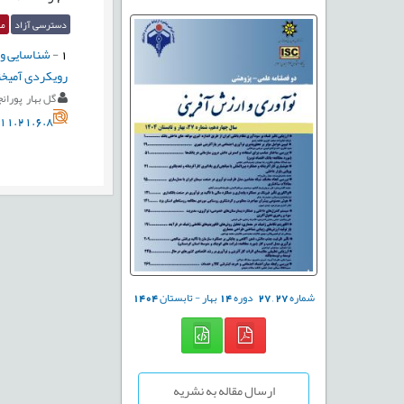
دسترسی آزاد
مق
1
-
شناسایی و 
رویکردی آمیخت
گل بهار پورانج
11.21.6.8
شماره
27
,
27
دوره
14
بهار - تابستان
1404
ارسال مقاله به نشریه