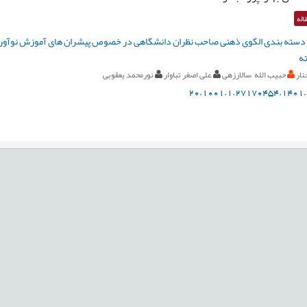
اله
دسته بندی الگوی ذهنی صاحب نظران دانشگاهی در خصوص پیشران های آموزش نوآوری 
ه
نار
حبیب الله سالارزهی
علی اصغر تباوار
نورمحمد یعقوبی
20.1001.1.27170454.1401.