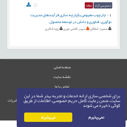
دسترسی آزاد
مقاله
1
-
چارچوب مفهومی یکپارچه سازی فرآیندهای مدیریت
نوآوری، فناوری و دانش در توسعه محصول
سمیرا شقاقی
سپهر قاضی نوری
رویا شاکری
صفحه اصلی
نقشه سایت
تماس با ما
برای شخصی سازی ارائه خدمات و تجربه بهتر شما در این
سایت، ضمن رعایت کامل حریم خصوصی، اطلاعات از طریق
حقوق این وب‌سایت متعلق به سامانه مدیریت نشریات
کوکی ذخیره می شوند
رایمگ است.
حق نشر
1405-1396
©
نمی پذیرم
می پذیرم