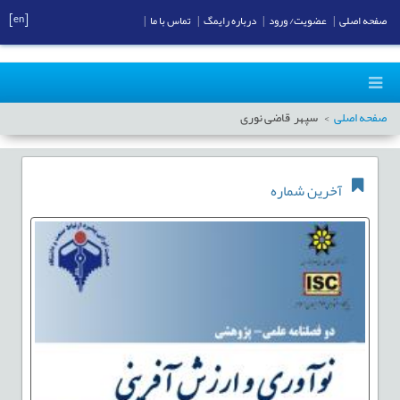
[en]
صفحه اصلی
|
عضویت/ ورود
|
درباره رایمگ
|
تماس با ما
|
صفحه اصلی
سپهر قاضی نوری
آخرین شماره