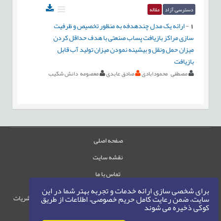
دسترسی آزاد
مقاله
1
-
ارائه یک مدل چندهدفه به منظور تخصیص و ظرفیت
سازی مراکز بازیافت پساب صنعتی با هدف حداقل کردن
میزان حمل ونقل و بیشینه نمودن میزان تولید آب قابل
بازیافت
مصطفی محمودابادی
صادق عابدی
معصومه دانش شکیب
صفحه اصلی
نقشه سایت
تماس با ما
برای شخصی سازی ارائه خدمات و تجربه بهتر شما در این
حقوق این وب‌سایت متعلق به سامانه مدیریت نشریات
سایت، ضمن رعایت کامل حریم خصوصی، اطلاعات از طریق
کوکی ذخیره می شوند
رایمگ است.