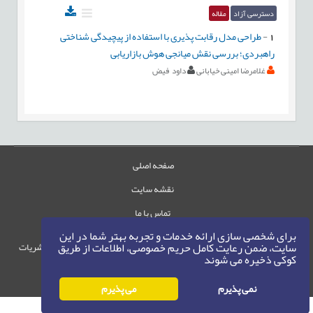
دسترسی آزاد
مقاله
1
-
طراحی مدل رقابت پذیری با استفاده از پیچیدگی شناختی
راهبردی؛ بررسی نقش میانجی هوش بازاریابی
غلامرضا امینی خیابانی
داود فیض
صفحه اصلی
نقشه سایت
تماس با ما
برای شخصی سازی ارائه خدمات و تجربه بهتر شما در این
سایت، ضمن رعایت کامل حریم خصوصی، اطلاعات از طریق
حقوق این وب‌سایت متعلق به سامانه مدیریت نشریات
کوکی ذخیره می شوند
رایمگ است.
حق نشر
1405-1396
©
نمی پذیرم
می پذیرم