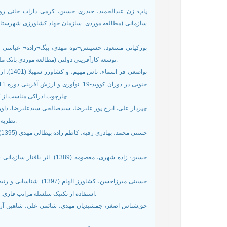
توسعه کارآفرینی دولتی (مطالعه موردی بانک ملی ایران. خطمشی گذاری عمومی در مدیریت، دوره 11، شماره 2، ص 58-37.
تواضعی 
چارچوب ادراکی مناسب از کارآفرینی در بخش دولتی. توسعه کارآفرینی، سال اول، شماره 3، ص 60-35.
نظریه داده‌بنیاد. مطالعات مدیریت راهبردی دفاع ملی، دوره 5، شماره 20، ص 36-7.
ح
حسین¬زاده شهری، معصومه (89
حسینی میرزاحسن، کشاورز 
استفاده از تکنیک سلسله مراتب فازی. مطالعات راهبردی در صنعت نفت و انرژی، دوره 9، شماره 36، ص 242-213.