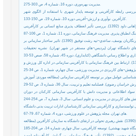
مدیریت بهره‌وری، دوره 16، شماره 4، ص 303-275.
بابک، رضوانی مهران، عین القضات محمد (1400). بررسی رابطه کارآفرینی و توسعه پایدار شهری با استفاده از الگوی شهر
کارآفرین. نوآوری و ارزش¬آفرینی دوره 10، شماره 19، ص 150-133.
عباسی همایون، باباشاهی حیدر، افخمی اردکانی مهدی، فراهانی داود (1392). بررسی تأثیر انعطاف پذیری منابع انسانی بر کارآفرینی
عربيون ابوالقاسم، دهقان نجم آبادي عامر، رضازاده آرش، زرنگاريان يوسف، ساعدي¬تپه رشت توفيق (1390). تاثير ساختار سازماني بر
ه هاي دانشگاه تهران (پرديس¬هاي مستقر در شهر تهران). نشریه تحقيقات
علیمردانی محمد، فراهانی ابوالفضل، قاسمی سیدحمید (1394). ارتباط بین فرهنگ سازمانی با کارآفرینی سازمانی در اداره کل ورزش و
باغبانی سید مرتضی، پورنگ علی، توسلی علی (1399). شناسایی عوامل موثر بر توسعه کارآفرینی سازمانی (مطالعه موردی: آموزش
ری مریم (1401). بررسی رابطه سواد اطلاعاتی و مدیریت دانش با کارآفرینی سازمانی کارکنان در دوران
ل روانشناختی توانمندسازی و کارآفرینی سازمانی کارشناسان ادارات تربیت بدنی دانشگاه
های تهران. مجله پژوهش در علوم ورزشی، دوره 4، شماره 67، 79-67.
قهرمانی محمد، رشید حاجی خواجه لو صالح، ابوچناری عقیل (1390). نقش رهبری تحولی در ارتقای دانشگاه به سازمان کارآفرین (مطالعه
کریمی آصف، رضایی روح اله، احمدپور داریانی محمود، انصاری محسن (1392). تأثیر فرهنگ سازمانی بر گرایش کارآفرینانه (مورد