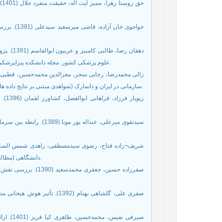
حق
خواجوی خان
دهقان رض
علوم پزشکی کشور. مجله دانشکده پیراپزشکی دانشگاه علوم پزشکی تهران (پیاورد سلامت)، دوره 6، شماره 1، ص 33-22.
سازمانی در ایران و دانمارک (شواهدی مبتنی بر نتایج داده های دیده بان جهانی 2011). توسعه کارآفرینی، دوره 7، شماره 3، ص 445-427.
زیوی
دانشگاهی (مطالعه موردی: دانشگاه پیام نور). توسعه کارآفرینی، دوره 2، شماره 4، ص 38-11.
صفرزاده حسین، جعفری 
صفری علی، گلشاهی بهنام (1392
صیرفی نف