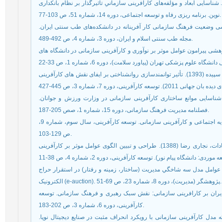
 روستا زهرا، ممیز آیت اله، حقیقت منفرد جلال (1401). شناسایی ابعاد و مؤلفه‌های کارآفرینی سازمانیِ تاثیرگذار بر نظام بانکداری
نوین. برنامه ریزی رفاه و توسعه اجتماعی، دوره 14، شماره 51، ص 103-77.
 آزاده، قاضی میرسعید سیدعلی (1391). بررسی وضعیت فرهنگ سازمانی کار آفرینانه در دانشکده‌های طب سنتی ایران.
مجله طب سنتی اسلام و ایران، دوره 3، شماره 4، ص 492-489.
ا، طالبی کامبیز و عربیون ابوالقاسم (1391). پژوهشی پیرامون عوامل موثر بر نوآوری و کارآفرینی سازمانی در دانشگاه های
زالی محمدرضا، رجایی سحر، معزالدین محمدحسین، قطبی سپیده (1393). تأثیر توانمندسازی روانشناختی بر ایفای نقش های کارآفرینی
ار فرزاد، فراهانی ابوالفضل، کشاورز لقمان (1396). شناسایی موانع ساختاری کارآفرینی سازمانی در وزارت ورزش و جوانان.
فصلنامه مدیریت فرهنگ سازمانی، دوره 15، شماره 1، صص 205-187.
سیدنقوی میرعلی، عبداله پور مونا (1389). رابطه بین سرمایه اجتماعی و کارآفرینی سازمانی. توسعه کارآفرینی، سال سوم، شماره 9،
ص 129-103.
شریف¬زاده فتاح، رضوی سیدمصطفی، زاهدی شمس السادات، نجاری رضا (1388). طراحی و تبیین الگوی عوامل موثر بر کارآفرینی
محمدسعید (1390). بررسی نقش عوامل مدل سه شاخگي مديريت (ساختار، زمينه و رفتار) در استقرار حراج
الکترونيک (e-auction). پژوهشگر (مدیریت)، دوره 8، شماره 23، ص 69-51.
). تأثیر هوش هیجانی مدیران بر کارافرینی سازمانی: نقش سبک رهبری و فرهنگ سازمانی. توسعه
کارآفرینی، دوره 6، شماره 3، ص 202-183.
یس، محمدحسین، طاهری کیا فریز (1401). ارائه مدل کارآفرینی سازمانی با رویکرد انحراف مثبت در صنایع دیجیتال نوپا.