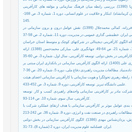
پاپ¬زن عبدالحمید، حیدری حسین، کرمی داراب خانی رویا (1390). بررسی رابطه میان فرهنگ سازمانی و مؤلفه ‏های کارآفرینی
سازمانی (مطالعه موردی: سازمان جهاد کشاورزی شهرستان کرمانشاه). ابتکار و خلاقیت در علوم انسانی، دوره 1، شماره 3، ص 168-
145.
پورکیانی مسعود، حسینس¬نوه مهدی، بیگ¬زاده¬ عباسی فرزانه، کمالی محمدجلال (1399). نقش عوامل درون و برون سازمانی در
فر اسماء، تاش مهیم، و کشاورز سهیلا (1401). ارائه الگوی کارآفرینی دیجیتالی در شرکتهای کوچک و متوسط استان خراسان
جنوبی در دوران کووید-19. نوآوری و ارزش آفرینی دوره 11، شماره 21، ص 64-49. جهانگیری علی، مبارکی محمدحسن (1388). ارائه
چپردار علی، ایرج پور علیرضا، سیدصالحی سیدعلیرضا، داوری علی (1400). ارائه الگوی کارآفرینی سازمانی در بانکداری ایران مبتنی بر
سنی محمد، بهادری رقیه، کاظم زاده بیطالی مهدی (1395). رابطه رهبری تحولگرا و هویت سازمانی با کارآفرینی سازمانی اعضای هیئت
علمی دانشگاه تبریز. توسعه کارآفرینی، دوره 9، شماره 3، ص 452-433.
13). اثر بافتار سازمانی شرکت مادر بر کارافرینی سازمانی واحدهای راهبردی کسب و کار. توسعه
کارآفرینی، سال سوم، شماره 10، ص 114-93.
الهام (1397). شناسایی و رتبه بندی عوامل موثر بر کارآفرینی سازمانی با هدف ارتقائ عملکرد شرکت با
حق‌شناس اصغر، جمشیدیان مهدی، شائمی علی، شاهین آرش، یزدان‌شناس مهدی (1386). الگوی کارآفرینی سازمانی در بخش دولتی
ایران. فصلنامه علوم مدیریت ایران، دوره 2 (شماره 8)، 73-31.