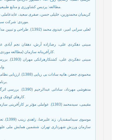
مطالعه: پردیس کشاورزی و منابع طبیعی دانشگاه تهران). توسعه کارآفرینی، دوره ششم، شماره سوم، ص 182-163.
موردی: شرکت سرمایه گذاری مهدتابان). توسعه کارافرینی، سال چهارم، شماره 15، ص 64-45.
لعلی سرابی امیر، عبدوی محمد
کارآفرینانه سازمان (مطالعه موردی: شرکت خودروسازی زامیاد). توسعه کارآفرینی دوره 5، شماره 2، ص 66-47.
مبینی دهکر
وابسته به صنایع خودروسازی). مدیریت نوآوری، سال سوم، شماره 4، ص 75-57.
محمودی جعفر، هانیه سا
برنامه ریزی وزارت بازرگانی). توسعه کارآفرینی، سال 2، شماره 6، ص 181-157.
مدهوشی مهرداد، سادا
کارهای کوچک و متوسط شرق مازندران). توسعه کارآفرینی، سال سوم، شماره 12، ص 26-7.
مقیمی، سیدمحمد (1383). عواملی مؤثر بر
موسوی س
سازمان ورزش شهرداری تهران. ششمین همایش ملی علوم ورز