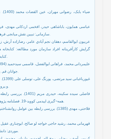
ضیاء 
سازمانی: تبیین نقش میانجی فرهنگ انطباق پذیری. مدیریت فرهنگ سازمانی، دوره 11، شماره 1، ص 106-87.
گرايش کارآفرينانه افراد سازمان مورد مطالعه: کتابخان
كتابداري و اطلاع رساني دانشگاهي (كتابداري)، دوره 45، شماره 58، صص 53-33.
جوانان قم. پژوهش¬های کاربردی در مدیریت ورزشی، سال چهارم، شماره 1، ص 34-25.
غیور
و پرورش خراسان رضوی). فصلنامه تعلیم و تربیت، سال 36، شماره 3، ص 52-29.
فاضلی سیده سکینه، حید
همه¬گیری اپیدمی کووید-19. فصلنامه پژوهش های کاربردی در مدیریت و علوم انسانی، سال 3، شماره 7، ص 254-244.
فلاحتی، مهدی (1385). بررسی رابطه بین عوام
موردی: دانشگاه شهید بهشتی). توسعه کارآفرینی، سال چهارم، شماره 14، ص 204-185.