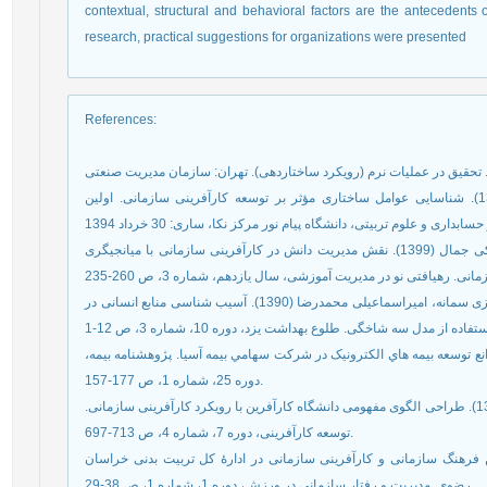
contextual, structural and behavioral factors are the antecedents 
research, practical suggestions for organizations were presented
References
:
احمدی ناصر، پورشافعی هادی، شکوهی فرد حسین (1394). شناسایی عوامل ساختاری مؤثر بر توسعه کارآفرینی سازمانی. اولین
اردلان محمدرضا، افضلی افشین، معجونی حسین، عبدالملکی جمال (1399). نقش مدیریت دانش در کارآفرینی سازمانی با میانجیگری
اسفندیاری عاطفه، نکوئی مقدم محمود، محمدی زینب، نوروزی سمانه، امیراسماعیلی محمدرضا (1390). آسیب شناسی منابع انسانی در
 متقی ثابت محمود (1389). بررسي موانع توسعه بيمه هاي الکترونيک در شرکت سهامي بيمه آسيا. پژوهشنامه بیمه،
دوره 25، شماره 1، ص 177-157.
بهزادی نازنین، رضوی سیدمصطفی، حسینی سیدرسول (1393). طراحی الگوی مفهومی دانشگاه کارآفرین با رویکرد کارآفرینی سازمانی.
توسعه کارآفرینی، دوره 7، شماره 4، ص 713-697.
 قاسمعلی¬پور حسن (1391). رابطۀ بین فرهنگ سازمانی و کارآفرینی سازمانی در ادارۀ کل تربیت بدنی خراسان
رضوی. مدیریت و رفتار سازمانی در ورزش، دوره 1، شماره 1، ص 38-29.