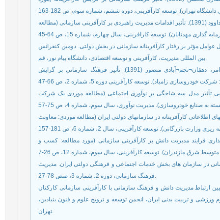
کریمیان محمدوزین، خلیلی حسن، صفری سعید، عابدعاملی داوود (1391). تأثیر اقدامات مدیریت راهبردی بر کارآفرینی سازمانی (مطالعه
 (1392). طراحی و تبیین مدل عوامل مؤثر بر رفتار کارآفرینانه سازمانی در بخش دولتی. دومین کنفرانس
بین المللی مدیریت، کارآفرینی و توسعه اقتصادی، دانشگاه پیام نور، قم.
مبینی دهکردی علی، رضازاده آرش، دهقان نجم آبادی عامر، دهقان¬نجم¬آبادی منصور (1391). تأثیر فرهنگ سازمانی بر گرایش
دی علی، کشتکارهرانکی مهران (1393). بررسی تأثیر مدل سه شاخگی بر نوآوری اجتماعی (مطالعه موردی یک شرکت
دات بی ریایی (1388). ارزیابی نظامهای اطلاعاتی کارآفرینانه در سازمانهای دولتی ایران (مطالعه موردی: معاونت
تی عبدالرحیم (1390). بررسی اثرگذاری فرایند مدیریت دانش بر کارآفرینی سازمانی (مورد مطالعه: کسب و
 کارآفرینی سازمانی در سازمان های بخش خدمات اجتماعی و فرهنگی دولتی ایران. مدیریت
فرهنگ سازمانی، دوره 2، شماره 3، صص 78-27.
یداسفندیار، زند علیرضا، زاهدی زینب (1399). تعیین ارتباط مدیریت دانش و فرهنگ سازمانی با کارآفرینی سازمانی کارکنان
شی و تربیت بدنی ایران، انجمن توسعه و ترويج علوم و فنون بنيادين،
تهران.