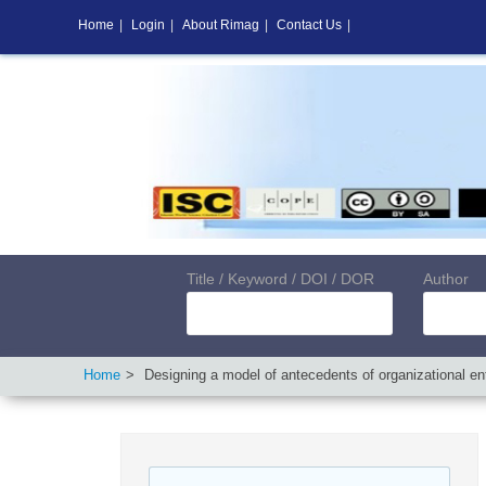
Home
|
Login
|
About Rimag
|
Contact Us
|
Title / Keyword / DOI / DOR
Author
Home
Designing a model of antecedents of organizational ent