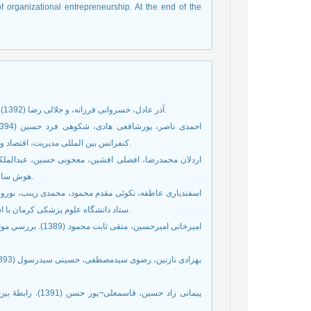
of organizational entrepreneurship. At the end of the
آذر عادل، خسروانی فرزانه، و جلالی رضا (1392). تحقیق در عملیات نرم (رویکرد ساختاردهی). تهران: سازمان مدیریت صنعتی.
کنفرانس بین المللی مدیریت، اقتصاد و حسابداری و علوم تربیتی، دانشگاه پیام نور مرکز نکا، ساری: 30 خرداد 1394.
هوش سازمانی. رهیافتی نو در مدیریت آموزشی، سال یازدهم، شماره 3، ص 260-235.
ستاد دانشگاه علوم پزشکی کرمان با استفاده از مدل سه شاخگی. طلوع بهداشت یزد، دوره 10، شماره 3، ص 12-1.
امیرخانی امیرحسین،
پیمانی زاد حسین،