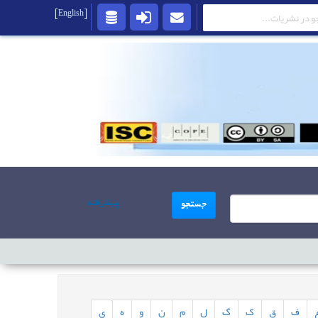
[English]
پیشرفته
جستجو
ف
ق
ک
گ
ل
م
ن
و
ه
ی