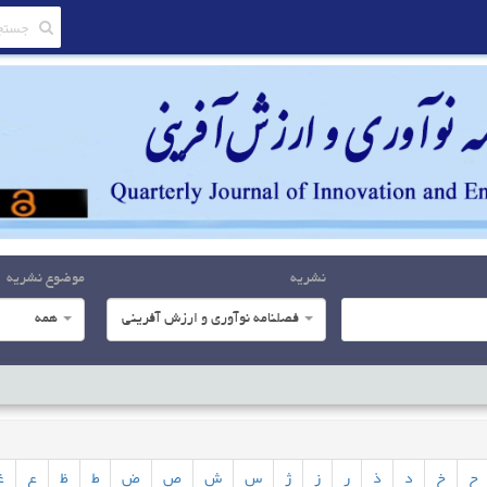
نشریه
موضوع نشریه
فصلنامه نوآوری و ارزش آفرینی
همه
ح
خ
د
ذ
ر
ز
ژ
س
ش
ص
ض
ط
ظ
ع
غ