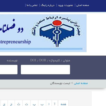
صفحه اصلی
|
عضویت/ ورود
|
درباره رایمگ
|
تماس با ما
|
عنوان / کلیدواژه / DOI / DOR
نویسنده
صفحه اصلی
لیست نویسندگان
همه
آ
ا
ب
پ
ت
ث
ج
چ