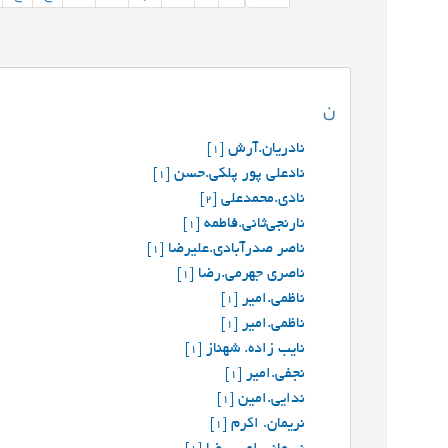
ن
نادریان.آرش
[1]
نادعلی پور پلکی.حسن
[1]
نادی.محمدعلی
[2]
نارنجی‌ثانی.فاطمه
[1]
ناصر صدرآبادی.علیرضا
[1]
ناصری جهرمی.رضا
[1]
ناظمی.امیر
[1]
ناظمی.امیر
[1]
نایب زاده. شهناز
[1]
نجفی.امیر
[1]
ندایی.امین
[1]
نریمان. اکرم
[1]