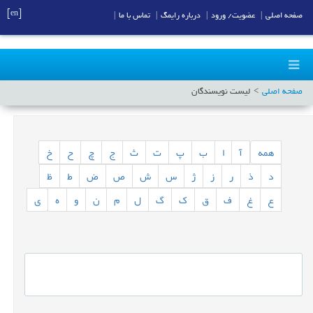
[en]
صفحه اصلی
|
عضویت/ ورود
|
درباره رایمگ
|
تماس با ما
|
صفحه اصلی
لیست نویسندگان
همه
آ
ا
ب
پ
ت
ث
ج
چ
ح
خ
د
ذ
ر
ز
ژ
س
ش
ص
ض
ط
ظ
ع
غ
ف
ق
ک
گ
ل
م
ن
و
ه
ی