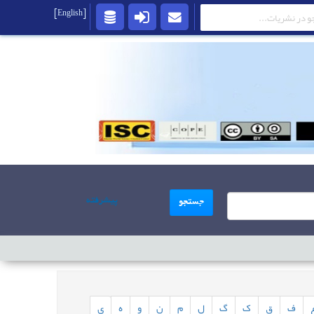
[English]
پیشرفته
جستجو
ف
ق
ک
گ
ل
م
ن
و
ه
ی