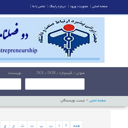
صفحه اصلی
|
عضویت/ ورود
|
درباره رایمگ
|
تماس با ما
|
عنوان / کلیدواژه / DOI / DOR
نویسنده
صفحه اصلی
لیست نویسندگان
همه
آ
ا
ب
پ
ت
ث
ج
چ