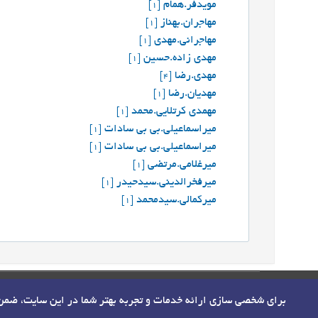
مويدفر.همام
[1]
مهاجران.بهناز
[1]
مهاجرانی.مهدی
[1]
مهدی زاده.حسین
[1]
مهدی.رضا
[4]
مهدیان.رضا
[1]
مهمدی کرتلایی.محمد
[1]
میراسماعیلی.بی بی سادات
[1]
میراسماعیلی.بی بی سادات
[1]
میرغلامی.مرتضی
[1]
میرفخرالدینی.سیدحیدر
[1]
میرکمالی.سیدمحمد
[1]
صفحه اصلی
نقشه سایت
تماس با ما
برای شخصی سازی ارائه خدمات و تجربه بهتر شما در این سایت، ضم