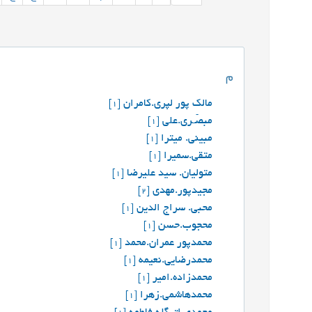
م
مالک پور لپری.کامران
[1]
مبصّـری.علی
[1]
مبینی. میترا
[1]
متقی.سمیرا
[1]
متولیان. سید علیرضا
[1]
مجیدپور.مهدی
[2]
محبي. سراج الدين
[1]
محجوب.حسن
[1]
محمدپور عمران.محمد
[1]
محمدرضایی.نعیمه
[1]
محمدزاده.امیر
[1]
محمدهاشمی.زهرا
[1]