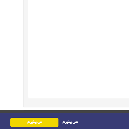
حقوق این وب‌سایت متعلق به سامانه مدیریت نشریات رایمگ است.
نمی پذیرم
می پذیرم
©
حق نشر
1405-1396