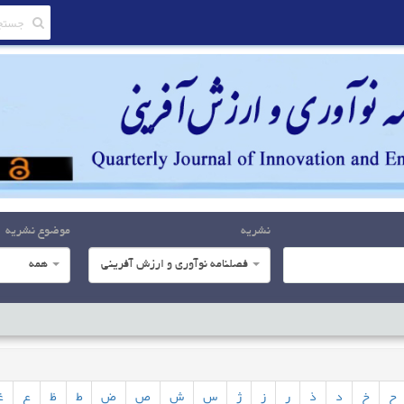
نشریه
موضوع نشریه
فصلنامه نوآوری و ارزش آفرینی
همه
ح
خ
د
ذ
ر
ز
ژ
س
ش
ص
ض
ط
ظ
ع
غ