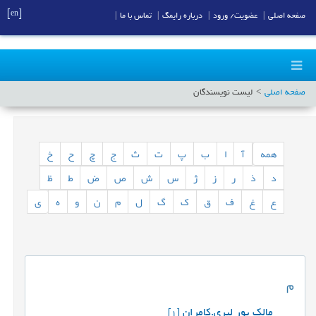
[en]
صفحه اصلی
|
عضویت/ ورود
|
درباره رایمگ
|
تماس با ما
|
صفحه اصلی
لیست نویسندگان
همه
آ
ا
ب
پ
ت
ث
ج
چ
ح
خ
د
ذ
ر
ز
ژ
س
ش
ص
ض
ط
ظ
ع
غ
ف
ق
ک
گ
ل
م
ن
و
ه
ی
م
مالک پور لپری.کامران
[1]