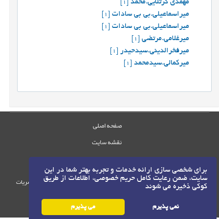
مهمدی کرتلایی.محمد
[1]
میراسماعیلی.بی بی سادات
[1]
میراسماعیلی.بی بی سادات
[1]
میرغلامی.مرتضی
[1]
میرفخرالدینی.سیدحیدر
[1]
میرکمالی.سیدمحمد
[1]
صفحه اصلی
نقشه سایت
تماس با ما
برای شخصی سازی ارائه خدمات و تجربه بهتر شما در این
سایت، ضمن رعایت کامل حریم خصوصی، اطلاعات از طریق
حقوق این وب‌سایت متعلق به سامانه مدیریت نشریات
کوکی ذخیره می شوند
رایمگ است.
©
حق نشر
1405-1396
نمی پذیرم
می پذیرم