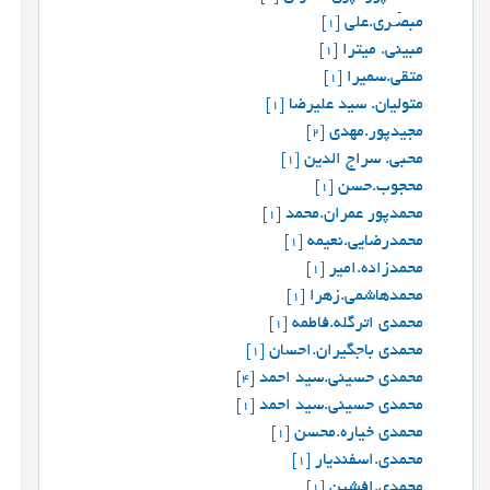
مبصّـری.علی
[1]
مبینی. میترا
[1]
متقی.سمیرا
[1]
متولیان. سید علیرضا
[1]
مجیدپور.مهدی
[2]
محبي. سراج الدين
[1]
محجوب.حسن
[1]
محمدپور عمران.محمد
[1]
محمدرضایی.نعیمه
[1]
محمدزاده.امیر
[1]
محمدهاشمی.زهرا
[1]
محمدی اترگله.فاطمه
[1]
محمدی باجگیران.احسان
[1]
محمدی حسینی.سید احمد
[4]
محمدی حسینی.سید احمد
[1]
محمدی خیاره.محسن
[1]
محمدی.اسفندیار
[1]
محمدی.افشین
[1]