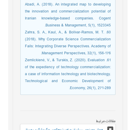
Abadi, A. (2018). An integrated map to developing
the innovation and commercialization potential of
Iranian knowledge-based companies. Cogent
Business & Management, 5(1), 1523345.‏
60. Zahra, S. A., Kaul, A., & Bolívar-Ramos, M. T.
(2018). Why Corporate Science Commercialization
Fails: Integrating Diverse Perspectives. Academy of
Management Perspectives, 32(1), 156-176.
61. Zemlickienė, V., & Turskis, Z. (2020). Evaluation
of the expediency of technology commercialization:
a case of information technology and biotechnology.
Technological and Economic Development of
Economy, 26(1), 271-289.‏
مقالات مرتبط
هوش مصنوعی پیشران مهاجرت معکوس و گردشگری روستایی موردی مطالعه روستاهای استان یزد