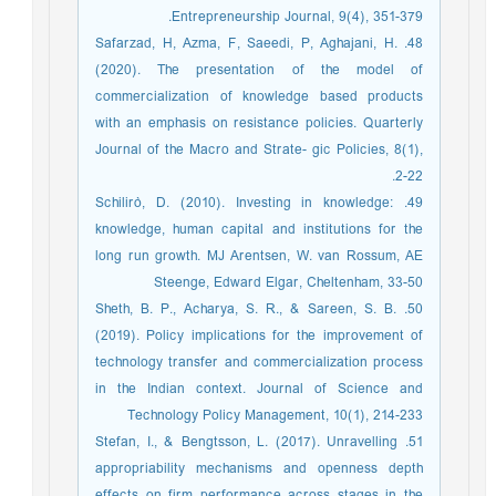
Entrepreneurship Journal, 9(4), 351-379.
48. Safarzad, H, Azma, F, Saeedi, P, Aghajani, H.
(2020). The presentation of the model of
commercialization of knowledge based products
with an emphasis on resistance policies. Quarterly
Journal of the Macro and Strate- gic Policies, 8(1),
2-22.
49. Schilirò, D. (2010). Investing in knowledge:
knowledge, human capital and institutions for the
long run growth. MJ Arentsen, W. van Rossum, AE
Steenge, Edward Elgar, Cheltenham, 33-50
50. Sheth, B. P., Acharya, S. R., & Sareen, S. B.
(2019). Policy implications for the improvement of
technology transfer and commercialization process
in the Indian context. Journal of Science and
Technology Policy Management, 10(1), 214-233
51. Stefan, I., & Bengtsson, L. (2017). Unravelling
appropriability mechanisms and openness depth
effects on firm performance across stages in the