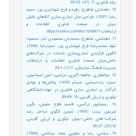
رشد فناوری، 11 (41)، 52-60.
10. دهدشتی شاهرخ، زهره و فرج شوشتری پور، حمید
رضا، (1397). طراحی مدل تجاری سازی کالاهای دانش
بنیان در صنعت فناوری اطلاعات و
ارتباطات،https://civilica.com/doc/1206977.
11. دهدشتی، شاهرخ؛ محمدیان محمودی تبار، محمود؛
تقوا، محمدرضا؛ فرج شوشتری پور، حمیدرضا (1398).
الگوی فرآیندی تجاری‌سازی خدمات در شرکت‌‌های
دانش‌‌بنیان صنعت فناوری اطلاعات و ارتباطات.
مدیریت فرهنگ سازمانی، 17(1)، 1-20.
12. ذوالفقاری، عاطفه؛ اکبری، مرتضی؛ امین‌ اسماعیلی،
حمید؛ زندحسامی، حسام (1400). چالش‌ها و عوامل
اثرگذار بر تجاری سازی فناوری در جهاددانشگاهی.
نوآوری و ارزش آفرینی، 19، 69-89.
13. رمضانپور نرگسی، قاسم؛ فلاح حقیقی، نگین؛
شریفی، زینب (1400). تدوین الگوی مراحل رشد
شرکت¬های دانش¬بنیان. نوآوری و ارزش آفرینی،
10(20)، 27-56.
14. سلامی، رضا و خطیبی عقدا، عبدالنبی (1394).