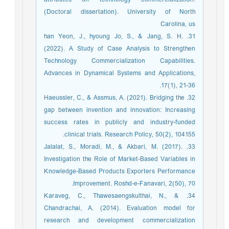
(Doctoral dissertation). University of North
Carolina, us
31. han Yeon, J., hyoung Jo, S., & Jang, S. H.
(2022). A Study of Case Analysis to Strengthen
Technology Commercialization Capabilities.
Advances in Dynamical Systems and Applications,
17(1), 21-36.‏
32. Haeussler, C., & Assmus, A. (2021). Bridging the
gap between invention and innovation: Increasing
success rates in publicly and industry-funded
clinical trials. Research Policy, 50(2), 104155.
33. Jalalat, S., Moradi, M., & Akbari, M. (2017).
Investigation the Role of Market-Based Variables in
Knowledge-Based Products Exporters Performance
Improvement. Roshd-e-Fanavari, 2(50), 70.‏
34. Karaveg, C., Thawesaengskulthai, N., &
Chandrachai, A. (2014). Evaluation model for
research and development commercialization