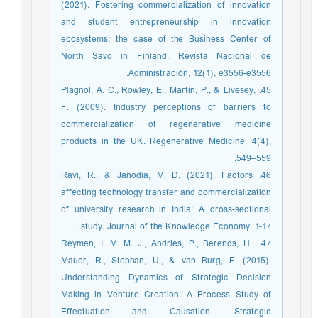
(2021). Fostering commercialization of innovation
and student entrepreneurship in innovation
ecosystems: the case of the Business Center of
North Savo in Finland. Revista Nacional de
Administración, 12(1), e3556-e3556.‏
45. Plagnol, A. C., Rowley, E., Martin, P., & Livesey,
F. (2009). Industry perceptions of barriers to
commercialization of regenerative medicine
products in the UK. Regenerative Medicine, 4(4),
549–559.
46. Ravi, R., & Janodia, M. D. (2021). Factors
affecting technology transfer and commercialization
of university research in India: A cross-sectional
study. Journal of the Knowledge Economy, 1-17.‏
47. Reymen, I. M. M. J., Andries, P., Berends, H.,
Mauer, R., Stephan, U., & van Burg, E. (2015).
Understanding Dynamics of Strategic Decision
Making in Venture Creation: A Process Study of
Effectuation and Causation. Strategic