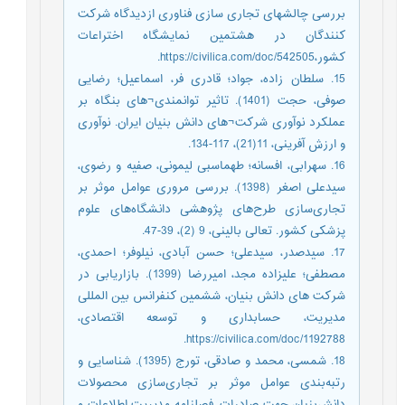
بررسی چالشهای تجاری سازی فناوری ازدیدگاه شرکت
کنندگان در هشتمین نمایشگاه اختراعات
کشور،https://civilica.com/doc/542505.
15. سلطان زاده، جواد؛ قادری فر، اسماعیل؛ رضایی
صوفی، حجت (1401). تاثیر توانمندی¬های بنگاه بر
عملکرد نوآوری شرکت¬های دانش بنیان ایران. نوآوری
و ارزش آفرینی، 11(21)، 117-134.
16. سهرابی، افسانه؛ طهماسبی لیمونی، صفیه و رضوی،
سیدعلی اصغر (1398). بررسی مروری عوامل موثر بر
تجاری‌سازی طرح‌های پژوهشی دانشگاه‌های علوم
پزشکی کشور. تعالی بالینی، 9 (2)، 39-47.
17. سیدصدر، سیدعلی؛ حسن آبادی، نیلوفر؛ احمدی،
مصطفی؛ علیزاده مجد، امیررضا (1399). بازاریابی در
شرکت های دانش بنیان، ششمین کنفرانس بین المللی
مدیریت، حسابداری و توسعه اقتصادی،
https://civilica.com/doc/1192788.
18. شمسی، محمد و صادقی، تورج (1395). شناسایی و
رتبه‌بندی عوامل موثر بر تجاری‌سازی محصولات
دانش‌بنیان جهت صادرات. فصلنامه مدیریت اطلاعات و