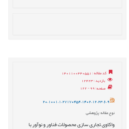
کد مقاله
: 1401100440551
بازدید
: 12423
صفحه
: 99 - 122
20.1001.1.27170454.1402.12.23.6.9
نوع مقاله
: پژوهشی
واکاوی تجاری سازی محصولات فناور و نوآور با