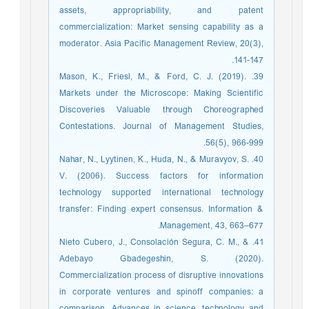
assets, appropriability, and patent
commercialization: Market sensing capability as a
moderator. Asia Pacific Management Review, 20(3),
141-147.‏
39. Mason, K., Friesl, M., & Ford, C. J. (2019).
Markets under the Microscope: Making Scientific
Discoveries Valuable through Choreographed
Contestations. Journal of Management Studies,
56(5), 966-999.
40. Nahar, N., Lyytinen, K., Huda, N., & Muravyov, S.
V. (2006). Success factors for information
technology supported international technology
transfer: Finding expert consensus. Information &
Management, 43, 663–677.
41. Nieto Cubero, J., Consolación Segura, C. M., &
Adebayo Gbadegeshin, S. (2020).
Commercialization process of disruptive innovations
in corporate ventures and spinoff companies: a
comparison. Advances in science, technology and