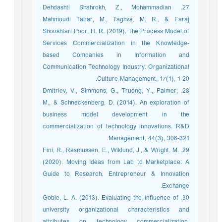
27. Dehdashti Shahrokh, Z., Mohammadian
Mahmoudi Tabar, M., Taghva, M. R., & Faraj
Shoushtari Poor, H. R. (2019). The Process Model of
Services Commercialization in the Knowledge-
based Companies in Information and
Communication Technology Industry. Organizational
Culture Management, 17(1), 1-20.‏
28. Dmitriev, V., Simmons, G., Truong, Y., Palmer,
M., & Schneckenberg, D. (2014). An exploration of
business model development in the
commercialization of technology innovations. R&D
Management, 44(3), 306-321.‏
29. Fini, R., Rasmussen, E., Wiklund, J., & Wright, M.
(2020). Moving Ideas from Lab to Marketplace: A
Guide to Research. Entrepreneur & Innovation
Exchange.
30. Goble, L. A. (2013). Evaluating the influence of
university organizational characteristics and
attributes on technology commercialization.