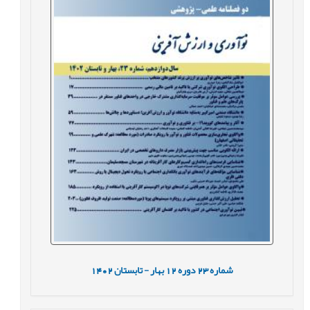
شماره
23
دوره
12
بهار - تابستان
1402