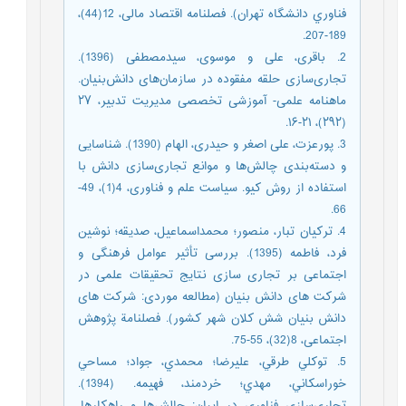
فناوري دانشگاه تهران). فصلنامه اقتصاد مالی، 12(44)،
189-207.
2. باقری، علی و موسوی، سیدمصطفی (1396).
تجاری‌‌سازی حلقه‌‌ مفقوده در سازمان‌‌های دانش‌‌بنیان.
ماهنامه علمی- آموزشی تخصصی مدیریت تدبیر، ۲۷
(۲۹۲)، ۲۱-۱۶.
3. پورعزت، علی اصغر و حیدری، الهام (1390). شناسایی
و دسته‌بندی چالش‌ها و موانع تجاری‌سازی دانش با
استفاده از روش کیو. سیاست علم و فناوری، 4(1)، 49-
66.
4. ترکیان تبار، منصور؛ محمداسماعیل، صدیقه؛ نوشین
فرد، فاطمه (1395). بررسی تأثیر عوامل فرهنگی و
اجتماعی بر تجاری سازی نتایج تحقیقات علمی در
شرکت های دانش بنیان (مطالعه موردی: شرکت های
دانش بنیان شش کلان شهر کشور). فصلنامة پژوهش
اجتماعی، 8(32)، 55-75.
5. توکلي طرقي، عليرضا؛ محمدي، جواد؛ مساحي
خوراسکاني، مهدي؛ خردمند، فهيمه. (1394).
تجاري‌سازي فناوري در ايران: چالش‌ها و راهکارها.