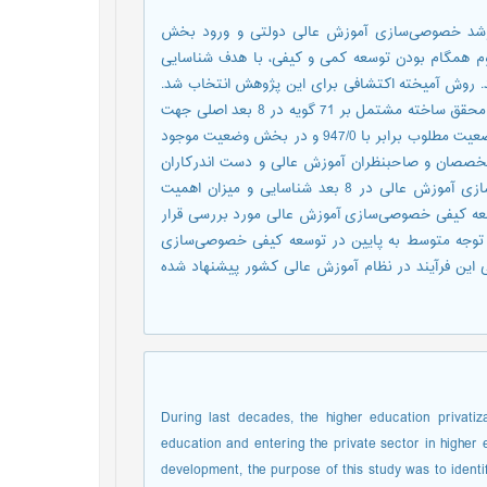
 رشد خصوصی‌سازی آموزش عالی دولتی و ورود بخش
م همگام بودن توسعه کمی و کیفی، با هدف شناسایی
. روش آمیخته اکتشافی برای این پژوهش انتخاب شد.
در بخش کیفی از مصاحبه و گروه کانونی و در بخش کمی از پرسشنامه محقق ساخته مشتمل بر 71 گویه در 8 بعد اصلی جهت
جمع آوری اطلاعات استفاده گردید. ضریب پایایی پرسشنامه در بخش وضعیت مطلوب برابر با 947/0 و در بخش وضعیت موجود
دست آمد. نمونه این پژوهش مشتمل بر 103 نفر از متخصصان و صاحبنظران آموزش عالی و دست اندرکاران
آموزش عالی خصوصی کشور بود. الزامات خرد توسعه کیفی خصوصی‌سازی آموزش عالی در 8 بعد شناسایی و میزان اهمیت
وسعه کیفی خصوصی‌سازی آموزش عالی مورد بررسی قرار
ان توجه متوسط به پایین در توسعه کیفی خصوصی‌سازی
 این فرآیند در نظام آموزش عالی کشور پیشنهاد شده
During last decades, the higher education privatiza
education and entering the private sector in higher 
development, the purpose of this study was to ident