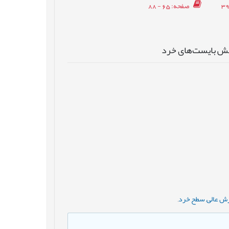
صفحه
: 65 - 88
پیش بایست‌های خرد
زش عالی
,
سطح خرد
,