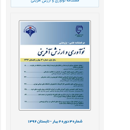
فصلنامه نوآوری و ارزش آفرینی
شماره
3
دوره
2
بهار - تابستان
1392