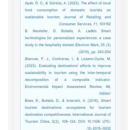
Apak, Ö. C., & Gürbüz, A. (2023). The effect of local
food consumption of domestic tourists on
sustainable tourism. Journal of Retailing and
Consumer Services, 71, 103192.
B. Neuhofer, D. Buhalis, A. Ladkin Smart
technologies for personalized experiences: a case
study in the hospitality domain Electron Mark, 25 (3)
(2015), pp. 243-254
Blancas, F. J., Contreras, I., & Lozano-Oyola, M.
(2023). Evaluating destinations' efforts to improve
sustainability in tourism using the inter-temporal
decomposition of a composite indicator.
Environmental Impact Assessment Review, 98,
106947.
Boes, K., Buhalis, D., & Inversini, A. (2016). Smart
tourism destinations: ecosystems for tourism
destination competitiveness. International Journal of
Tourism Cities, 2(2), 108–124. DOI: 10.1108/ IJTC-
12–2015–0032.