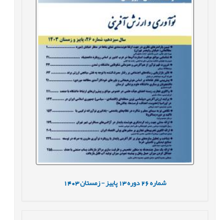
شماره
26
دوره
13
پاییز - زمستان
1403