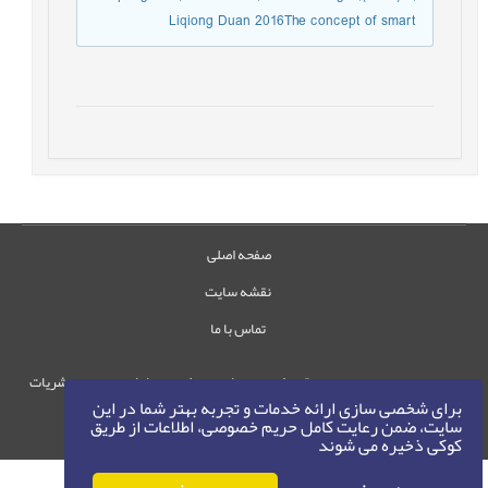
Liqiong Duan 2016The concept of smart
صفحه اصلی
نقشه سایت
تماس با ما
حقوق این وب‌سایت متعلق به سامانه مدیریت نشریات
برای شخصی سازی ارائه خدمات و تجربه بهتر شما در این
رایمگ است.
سایت، ضمن رعایت کامل حریم خصوصی، اطلاعات از طریق
حق نشر
1405-1396
©
کوکی ذخیره می شوند