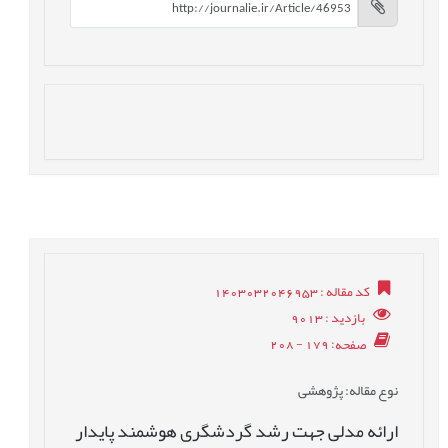
کد مقاله
: 1403032046953
بازدید
: 9013
صفحه
: 179 - 208
نوع مقاله
: پژوهشی
ارائه مدلی جهت رشد گردشگری هوشمند پایدار