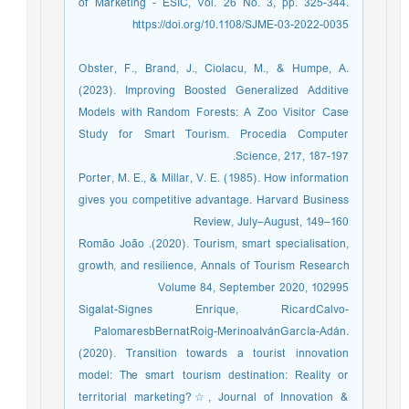
of Marketing - ESIC, Vol. 26 No. 3, pp. 325-344.
https://doi.org/10.1108/SJME-03-2022-0035
Obster, F., Brand, J., Ciolacu, M., & Humpe, A.
(2023). Improving Boosted Generalized Additive
Models with Random Forests: A Zoo Visitor Case
Study for Smart Tourism. Procedia Computer
Science, 217, 187-197.
Porter, M. E., & Millar, V. E. (1985). How information
gives you competitive advantage. Harvard Business
Review, July–August, 149–160
Romão João .(2020). Tourism, smart specialisation,
growth, and resilience, Annals of Tourism Research
Volume 84, September 2020, 102995
Sigalat-Signes Enrique, RicardCalvo-
PalomaresbBernatRoig-MerinoaIvánGarcía-Adán.
(2020). Transition towards a tourist innovation
model: The smart tourism destination: Reality or
territorial marketing?☆, Journal of Innovation &