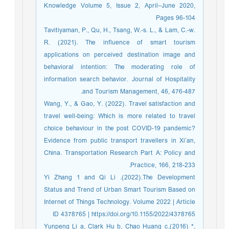
Knowledge Volume 5, Issue 2, April–June 2020,
Pages 96-104
Tavitiyaman, P., Qu, H., Tsang, W.-s. L., & Lam, C.-w.
R. (2021). The influence of smart tourism
applications on perceived destination image and
behavioral intention: The moderating role of
information search behavior. Journal of Hospitality
and Tourism Management, 46, 476-487.
Wang, Y., & Gao, Y. (2022). Travel satisfaction and
travel well-being: Which is more related to travel
choice behaviour in the post COVID-19 pandemic?
Evidence from public transport travellers in Xi’an,
China. Transportation Research Part A: Policy and
Practice, 166, 218-233.
Yi Zhang 1 and Qi Li .(2022).The Development
Status and Trend of Urban Smart Tourism Based on
Internet of Things Technology. Volume 2022 | Article
ID 4378765 | https://doi.org/10.1155/2022/4378765
Yunpeng Li a, Clark Hu b, Chao Huang c,(2016) *,