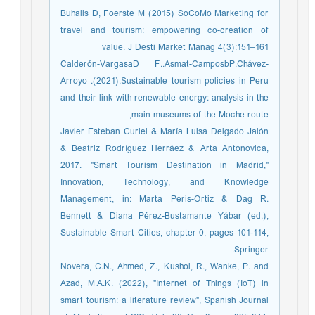
Buhalis D, Foerste M (2015) SoCoMo Marketing for
travel and tourism: empowering co-creation of
value. J Desti Market Manag 4(3):151–161
Calderón-VargasaD F..Asmat-CamposbP.Chávez-
Arroyo .(2021).Sustainable tourism policies in Peru
and their link with renewable energy: analysis in the
main museums of the Moche route,
Javier Esteban Curiel & María Luisa Delgado Jalón
& Beatriz Rodríguez Herráez & Arta Antonovica,
2017. "Smart Tourism Destination in Madrid,"
Innovation, Technology, and Knowledge
Management, in: Marta Peris-Ortiz & Dag R.
Bennett & Diana Pérez-Bustamante Yábar (ed.),
Sustainable Smart Cities, chapter 0, pages 101-114,
Springer.
Novera, C.N., Ahmed, Z., Kushol, R., Wanke, P. and
Azad, M.A.K. (2022), "Internet of Things (IoT) in
smart tourism: a literature review", Spanish Journal