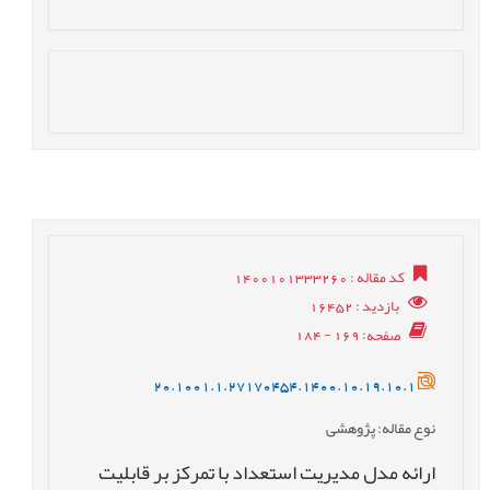
کد مقاله
: 1400101333260
بازدید
: 16452
صفحه
: 169 - 184
20.1001.1.27170454.1400.10.19.10.1
نوع مقاله
: پژوهشی
ارائه مدل مدیریت استعداد با تمرکز بر قابلیت