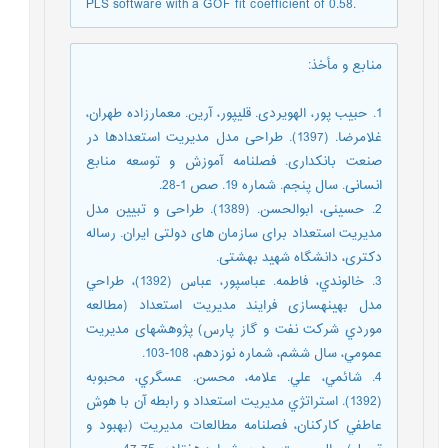
PLS software with a GOF fit coefficient of 0.58.
منابع و مأخذ
:
1. حبیب پور، الهویردی. قلیپور، آرین. معمارزاده طهران،
غلامرضا. (1397). طراحی مدل مدیریت استعدادها در
صنعت بانکداری. فصلنامه آموزش و توسعه منابع
انسانی. سال پنجم. شماره 19. صص 1-28.
2. حسینی، ابوالحسن. (1389). طراحی و تبیین مدل
مدیریت استعداد برای سازمان های دولتی ایران. رساله
دکتری، دانشگاه شهید بهشتی.
3. خالوندي، فاطمه. عباسپور، عباس (1392)، طراحي
مدل بهینهسازی فرايند مديريت استعداد (مطالعه
موردي شركت نفت و گاز پارس) پژوهشهای مديريت
عمومي، سال ششم، شماره نوزدهم، 108-103.
4. شائمي، علي. علامه، محسن. عسگري، محبوبه
(1392). استراتژي مديريت استعداد و رابطه آن با هوش
عاطفي كاركنان، فصلنامه مطالعات مديريت (بهبود و