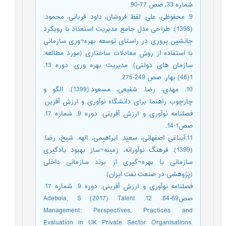
شماره 33، صص 77-90.
9. محفوظی، علی. لفظ فروشان، داود. قربانی، محمود.
(1398). طراحی مدل جامع مدیریت استعداد با رویکرد
جانشین پروری در راستای توسعه بهره¬وری سازمانی
با استفاده از روش معادلات ساختاری (مورد مطالعه:
سازمان های دولتی). مدیریت بهره وری. دوره 13.
1(48) بهار. صص 249-275.
10. مهدی، رضا. شفیعی، مسعود.(1399). الگو و
چارچوب راهنما برای دانشگاه نوآوری و ارزش آفرین.
فصلنامه نوآوری و ارزش آفرینی. دوره 9. شماره 17.
صص1-14.
11.آیباغی اصفهانی، سعید. ابراهیمی، الهه. شیخ، رضا.
(1399). فرهنگ نوآورانه، زمینه¬ساز بهبود یادگیری
سازمانی با بهره¬گیری از برند سازمانی داخلی
(پژوهشی در صنعت نفت ایران).
فصلنامه نوآوری و ارزش آفرینی. دوره 9. شماره 17.
صص69-84. 12. Adebola, S (2017) Talent
Management: Perspectives, Practices and
Evaluation in UK Private Sector Organisations.