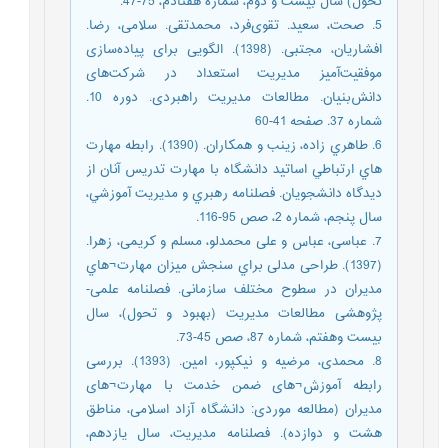
تحول) سال بيست و دوم، شماره هفتادم، 75-47.
5. صحت، سعید. تقوی‌فرد، محمدتقی. سلامی، رضا.
افشاریان، مجتبی. (1398). الگویی برای پیاده‌سازی
موفقیت‌آمیز مدیریت استعداد در شرکت‌های
دانش‌بنیان. مطالعات مدیریت راهبردی. دوره 10.
شماره 37. صفحه 41-60
6. طاهري زاده، زينب و همکاران. (1390). رابطه مهارت
هاي ارتباطي اساتيد دانشگاه با مهارت تدريس آنان از
ديدگاه دانشجويان. فصلنامه رهبري و مديريت آموزشي،
سال پنجم، شماره 2، صص 95-116.
7. عباسی، عباس و علی محمدلو، مسلم و کریمی، زهرا.
(1397). طراحی مدلی براي سنجش میزان مهارت¬هاي
مدیران در سطوح مختلف سازمانی. فصلنامه علمی-
پژوهشی مطالعات مدیریت (بهبود و تحول)، سال
بیست وهفتم، شماره 87، صص 45-73.
8. محمدی، مرضیه و نیکپور، امین. (1393). بررسی
رابطه آموزش¬های ضمن خدمت با مهارت¬های
مدیران (مطالعه موردی: دانشگاه آزاد اسلامی، مناطق
هشت و دوازده). فصلنامه مدیریت، سال یازدهم،