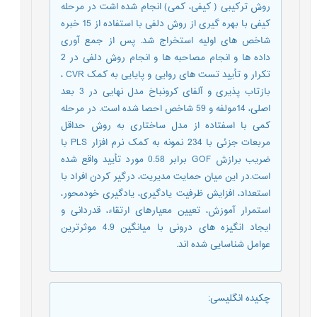
روش ترکیبی ( کیفی، کمی) انجام شده اشت در مرحله
کیفی با بهره گیری از روش دلفی با استفاده از 15 خبره
شاخص های اولیه استخراج شد. پس از جمع آوری
داده ها و انجام مصاحبه ها و انجام روش دلفی در 2
تکرار و تأیید تست های روایی و پایایی به کمک CVR ،
بازتاب پذیری و آلفای کرونباخ مدل نهایی در 3 بعد
اصلی، 14مولفه و 59 شاخص احصا شده است. در مرحله
کمی با اسفتاده از مدل ساختاری به روش حداقل
مربعات جزئی با 234 نمونه به کمک نرم افزار PLS با
ضریب برازش GOF برابر 0.58 مورد تأیید واقع شده
است.در این میان حمایت مدیریت، درگیر کردن افراد با
استعداد، افزایش ظرفیت یادگیری، یادگیری خودمحور،
استمرار آموزش، تعیین معیارهای ارتقاء، قدردانی و
ایجاد انگیزه های درونی با میانگین 4.9 موثرترین
عوامل شناسایی شده اند.
چکیده انگلیسی
: