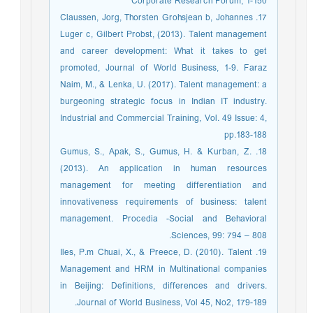
Corporate Research Forum, 1-150
17. Claussen, Jorg, Thorsten Grohsjean b, Johannes
Luger c, Gilbert Probst, (2013). Talent management
and career development: What it takes to get
promoted, Journal of World Business, 1-9. Faraz
Naim, M., & Lenka, U. (2017). Talent management: a
burgeoning strategic focus in Indian IT industry.
Industrial and Commercial Training, Vol. 49 Issue: 4,
pp.183-188
18. Gumus, S., Apak, S., Gumus, H. & Kurban, Z.
(2013). An application in human resources
management for meeting differentiation and
innovativeness requirements of business: talent
management. Procedia -Social and Behavioral
Sciences, 99: 794 – 808.
19. Iles, P.m Chuai, X., & Preece, D. (2010). Talent
Management and HRM in Multinational companies
in Beijing: Definitions, differences and drivers.
Journal of World Business, Vol 45, No2, 179-189.