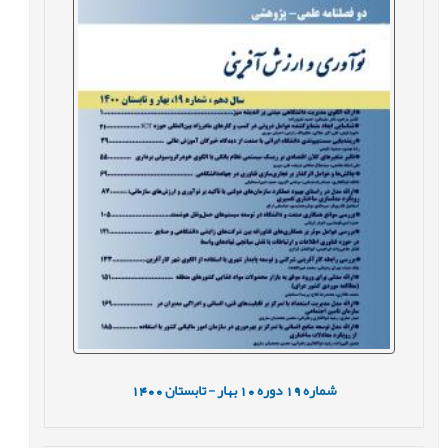
شماره
19
دوره
10
بهار - تابستان
1400