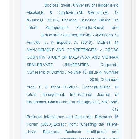
Doctoral thesis, University of Huddersfield.
13. Aksakal,E. & Dagdeviren,M. &Eraslan,E.
&Yuksel,I. (2013), Personal Selsction Based On
Talent Management, Procedia-Social and
Behavioral Sciences,Elsevier,73(2013)68-72
14. Annakis, J., & Esposto, A. (2016). TALENT
MANAGEMENT AND COMPETENCIES: A CROSS
COUNTRY STUDY OF MALAYSIAN AND VIETNAM
SEMI-PRIVATE UNIVERSITIES. Corporate
Ownership & Control / Volume 13, Issue 4, Summer
2016, Continued –
15. Atan, T., & Stapf, D.(2017). Conceptualizing
talent management. International Journal of
Economics, Commerce and Management, 7(8): 598-
613.
16. Business Intelligence and Corporate Research
Forum (2003).Extract from: 'Creating the Talent-
driven Business', Business Intelligence and