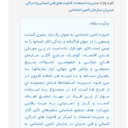
کلید واژه
:
مدیریت استعداد
,
قابلیت های فنی
,
انسانی و ادراکی
مدیران
,
سازمان تأمین اجتماعی
,
چکیده مقاله
:
امروزه تامین اجتماعی به عنوان یک نیاز بشری گستره
وسیعی را در جهان فراگرفته و زندگی اکثر انسانها را به
نوعی تحت تاثیر خود قرار داده است. در پــی جهــانی
شــدن اقتصــاد، کوچــک ســازي اکثــر ســازمان
هــاي دولتــی و خصوصــی، تحــولات ســریع
محیطــی و چالش هاي جهانی، نیاز سازمانهـا بـه
رهبـران مسـتعد و بـا تجربـه هـر لحظـه افـزون تـر
مـی شـود .مـدیریت اسـتعدادها شـامل مجموعـه اي
از طـرح هـا اسـت کـه در مجمــوع بــه اســتفاده
مــوثر از ایــن افــراد در جهــت تحقــق اهــداف
کســب و کــار و دســتیابی بــه مزیت رقابتی
میپردازد. هدف تحقیق شناسایی متغیرهای تأثیر گذار
بر مدیریت استعداد با تمرکز بر قابلیت های ادراکی،
انسانی و فنی مدیران در سازمان تامین اجتماعی به