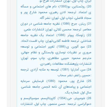
ایران. چاپ اول، تهران: انتشارات طرح نو.
20) روثستاین، بو(1393)؛ دام های اجتماعی و مسأله
ی اعتماد. ترجمه: لادن رهبری، محمود شارع پور و
سجاد فاضلی، تچاپ اول، تهران: نشر آگه.
21) ریتزر، جرج (1386). نظریه جامعه شناسی در دوران
معاصر. ترجمه: محسن ثلاثی، تهران: انتشارات علمی.
22) زتومکا، پیوتر (1386). اعتماد یک نظریه جامعه
شناختی. ترجمه: فاطمه گلابی؛تهران: چاپ افست اتحاد.
23) سو، آلوین. ی.(1386). تغییر اجتماعی و توسعه؛
مروری بر نظریات نوسازی، وابستگی و نظام جهانی.
مترجم محمود حبیبی مظاهری، چاپ سوم، تهران:
انتشارات پژوهشکده مطالعات راهبردی.
24) سن، آمارتيا (1381). توسعه به مثابه آزادی. ترجمه
:حسين راغفر، نشر سحاب
25) شارع پور، محمود (1380). فرسایش سرمایه
اجتماعی و پیامدهای آن. نامه انجمن جامعه شناسی.
سال اول. شماره یک.
26) شومپیتر، جی.(1354). کاپیتالیسم، سوسیالیسم و
دموکراسی. ترجمه: حسن منصور، چاپ اول، انتشارات