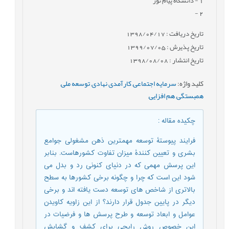
1
- دانشگاه پیام نور
-
2
تاریخ دریافت : 1398/04/17
تاریخ پذیرش : 1399/07/05
تاریخ انتشار : 1398/08/08
کلید واژه
:
سرمایه اجتماعی
,
کارآمدی نهادی
,
توسعه ملی
,
همبستگی
,
هم افزایی
,
چکیده مقاله
:
فرایند پیوستۀ توسعه مهمترین ذهن مشغولی جوامع
بشری و تعیین کنندۀ میزان تفاوت کشورهاست. بنابر
این پرسش مهمی که در دنیای کنونی رد و بدل می
شود این است که چرا و چگونه برخی کشورها به سطح
بالاتری از شاخص های توسعه دست یافته اند و برخی
دیگر در پایین جدول قرار دارند؟ از این زاویه کاویدن
عوامل و ابعاد توسعه و طرح پرسش ها و فرضیات در
این خصوص روش رایجی برای کشف و گشایش