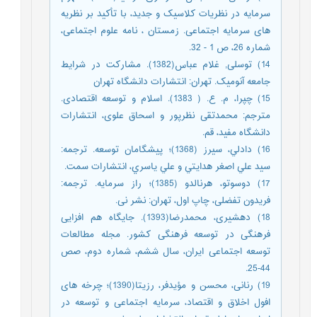
سرمایه در نظریات کلاسیک و جدید، با تأکید بر نظریه
های سرمایه اجتماعی. زمستان ، نامه علوم‌ اجتماعی،
شماره 26، ص 1 - 32.
14) توسلی, غلام عباس(1382). مشارکت در شرایط
جامعه آنومیک. تهران: انتشارات دانشگاه تهران
15) چپرا، م. ع. ( 1383). اسلام و توسعه اقتصادی.
مترجم: محمدتقی نظرپور و اسحاق علوی، انتشارات
دانشگاه مفيد، قم.
16) دادلي، سيرز (1368)؛ پيشگامان توسعه. ترجمه:
سيد علي اصغر هدايتي و علي ياسري، انتشارات سمت.
17) دوسوتو، هرنالدو (1385)؛ راز سرمایه. ترجمه:
فریدون تفضلی، چاپ اول، تهران: نشر نی.
18) دهشیری، محمدرضا(1393). جایگاه هم افزایی
فرهنگی در توسعه فرهنگی کشور. مجله مطالعات
توسعه اجتماعی ایران، سال ششم، شماره دوم، صص
44-25.
19) رنانی، محسن و مؤیدفر، رزیتا(1390)؛ چرخه های
افول اخلاق و اقتصاد، سرمایه اجتماعی و توسعه در