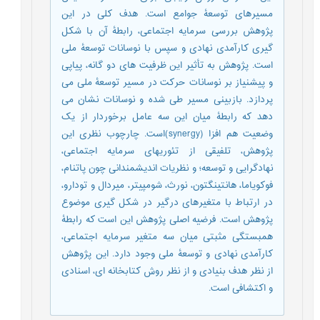
مسیرهای توسعۀ جوامع است. هدف کلی در این
پژوهش بررسی سرمایه اجتماعی، رابطۀ آن با شکل
گیری کارآمدی نهادی و سپس با نوسانات توسعۀ ملی
است. پژوهش به تأثیر این ظرفیت های دو گانه، پیاپی
و پیشنیاز بر نوسانات حرکت در مسیر توسعۀ ملی می
پردازد. بازبینی مسیر طی شده و نوسانات نشان می
دهد که رابطۀ میان این سه عامل برخوردار از یک
وضعیت هم افزا (synergy)است. چارچوب نظری این
پژوهش، تلفیقی از تئوریهای سرمایه اجتماعی،
نهادگرایی و توسعه؛ و نظریات اندیشمندانی چون پاتنام،
فوکویاما، هانتینگتون، نورث، شومپیتر، میردال و تودارو،
در ارتباط با متغیرهای درگیر در شکل گیری موضوع
پژوهش است. فرضیه اصلی پژوهش این است که رابطۀ
همبستگی مثبتی میان سه متغیر سرمایه اجتماعی،
کارآمدی نهادی و توسعۀ ملی وجود دارد. این پژوهش
از نظر هدف بنیادی و از نظر روش کتابخانه ای، اسنادی
و اکتشافی است.