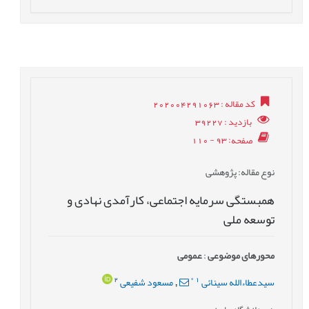
کد مقاله
: 202004291063
بازدید
: 39227
صفحه
: 93 - 110
نوع مقاله
: پژوهشی
همبستگی سرمایه اجتماعی، کارآمدی نهادی و
توسعه ملی
محورهای موضوعی
:
عمومى
2
*
1
سیدعطاءالله سینائی
مسعود شفیعی
,