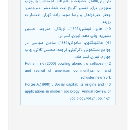
باری آر(1396). خشونت و نظم های اجتماعی؛ چارچوب
مفهومی برای تفسیر تاریخ ثبت شدۀ بشر. مترجمین:
جعفر خیرخواهان و رضا مجید زاده؛ تهران: انتشارات
روزنه.
40) هابز، توماس(1395)، لویاتان، مترجم: حسین
بشیریه، چاپ دهم، تهران: نشر نی
41) هانتینگتون، ساموئل(1386) سامان سیاسی در
جوامع دستخوش دگرگونی. ترجمه: محسن ثلاثی، چاپ
چهارم، تهران: نشر علم.
42) Putnam, r.d.(2000) bowling alone: the collapse
and revival of american community,simon and
schuster,new York
43) Portes,A.(1998) , Social capital: its origins and
applications in modern sociology, Annual Review of
Sociology,vol.24, pp. 1-24