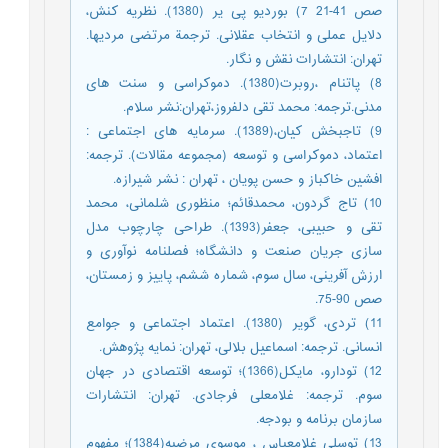
صص 41-21 7) بوردیو پی یر (1380). نظریه کنش،
دلایل عملی و انتخاب عقلانی. ترجمة مرتضی مردیها.
تهران: انتشارات نقش و نگار.
8) پاتنام ،روبرت(1380). دموکراسی و سنت های
مدنی.ترجمه: محمد تقی دلفروز،تهران:نشر سلام.
9) تاجبخش کیان،(1389). سرمایه های اجتماعی :
اعتماد، دموکراسی و توسعه (مجموعه مقالات). ترجمه:
افشین خاکباز و حسن پویان ، تهران : نشر شیرازه.
10) تاج گردون، محمدقائم؛ منظوری شلمانی، محمد
تقی و حبیبی، جعفر(1393). طراحی چارچوب مدل
سازی جریان صنعت و دانشگاه؛ فصلنامه نوآوری و
ارزش آفرینی، سال سوم، شماره ششم، پاییز و زمستان،
صص 90-75.
11) تردی، گویر (1380). اعتماد اجتماعی و جوامع
انسانی. ترجمه: اسماعیل بلالی، تهران: نمایه پژوهش.
12) تودارو، مايکل(1366)؛ توسعه اقتصادی در جهان
سوم. ترجمه: غلامعلی فرجادی. تهران: انتشارات
سازمان برنامه و بودجه.
13) توسلی غلامعباس ، موسوی مرضیه(1384)؛ مفهوم