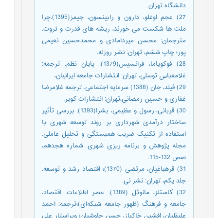
دانشگاه تهران.
27) عجم اوغلو، دارون و رابینسون، جیمز(1395).چرا
ملت ها شکست می خورند، ریشه های قدرت و ثروت.
مترجمان: محسن میردامادی و محمدحسین نعیمی
پور؛ چاپ ششم، تهران: نشر روزنه.
28) فوكوياما، فرانسيس(1379). پايان نظم. ترجمه:
غلامعباس توسلي، تهران: انتشارات جامعه ايرانيان،
29) فیلد، جان (1388) سرمایه اجتماعی. ترجمه غلامرضا
غفاری و حسین رمضانی،تهران: انتشارات کویر.
30) قربانی، رسول و عظیمی، بشرا(1393). بررسی تأثیر
ساختار درآمدی شهرداری بر روند توسعه شهری با
استفاده از تکنیک ضریب همبستگی و تحلیل عاملی.
مجله پژوهش و برنامه ریزی شهری. شماره هجدهم،
صص 132-115.
31) قره‎باغیان، مرتضی (1370)؛ اقتصاد رشد و توسعه.
جلد یکم، تهران: نشر نی.
32) کاستلز، مانوئل (1389). عصر اطلاعات: اقتصاد،
جامعه و فرهنگ (ظهور جامعه شبکه‌ای)؛ترجمه: احمد
علیقلیان، افشین خاکباز، حسن چاوشیان؛ ویراستار علی