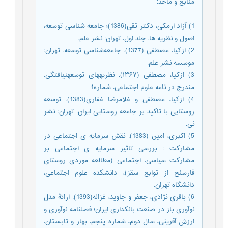
منابع و مأخذ
:
1) آزاد ارمکی، دکتر تقی(1386)؛ جامعه شناسی توسعه،
اصول و نظریه ها. جلد اول، تهران: نشر علم.
2) ازكيا، مصطفي (1377). جامعه‌شناسي توسعه. تهران:
موسسه نشر علم.
3) ازکیا، مصطفی (۱۳۶۷). نظریه‎های توسعه‎نیافتگی.
مندرج در نامه علوم اجتماعی، شماره1
4) ازکیا، مصطفی و غلامرضا غفاری(1383). توسعه
روستایی با تاکید بر جامعه روستایی ایران. تهران: نشر
نی.
5) اکبری، امین (1383). نقش سرمایه ی اجتماعی در
مشارکت : بررسی تاثیر سرمایه ی اجتماعی بر
مشارکت سیاسی، اجتماعی (مطالعه موردی روستای
فارسنج از توابع سقز)، دانشکده علوم اجتماعی،
دانشگاه تهران.
6) باقری نژادی، جعفر و جاوید، غزاله(1393). ارائۀ مدل
نوآوری باز در صنعت بانکداری ایران؛ فصلنامه نوآوری و
ارزش آفرینی، سال دوم، شماره پنجم، بهار و تابستان،