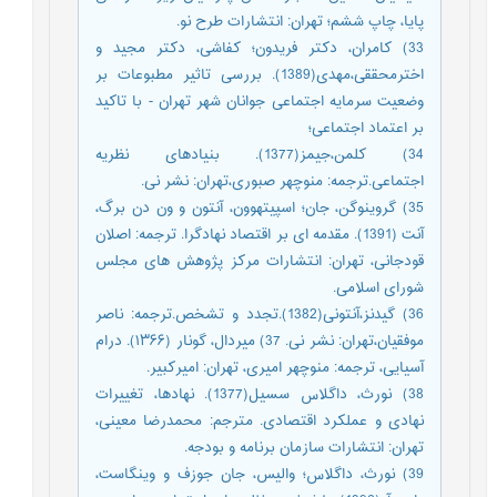
پایا، چاپ ششم؛ تهران: انتشارات طرح نو.
33) کامران، دکتر فریدون؛ کفاشی، دکتر مجید و
اخترمحققی،مهدی(1389). بررسی تاثیر مطبوعات بر
وضعیت سرمایه اجتماعی جوانان شهر تهران - با تاکید
بر اعتماد اجتماعی؛
34) کلمن،جیمز(1377). بنیادهای نظریه
اجتماعی.ترجمه: منوچهر صبوری،تهران: نشر نی.
35) گروینوگن، جان؛ اسپیتهوون، آنتون و ون دن برگ،
آنت (1391). مقدمه ای بر اقتصاد نهادگرا. ترجمه: اصلان
قودجانی، تهران: انتشارات مرکز پژوهش های مجلس
شورای اسلامی.
36) گیدنز،آنتونی(1382).تجدد و تشخص.ترجمه: ناصر
موفقیان،تهران: نشر نی. 37) میردال، گونار (۱۳۶۶). درام
آسیایی، ترجمه‎: منوچهر امیری، تهران: امیرکبیر.
38) نورث، داگلاس سسیل(1377). نهادها، تغییرات
نهادی و عملکرد اقتصادی. مترجم: محمدرضا معینی،
تهران: انتشارات سازمان برنامه و بودجه.
39) نورث، داگلاس؛ والیس، جان جوزف و وینگاست،