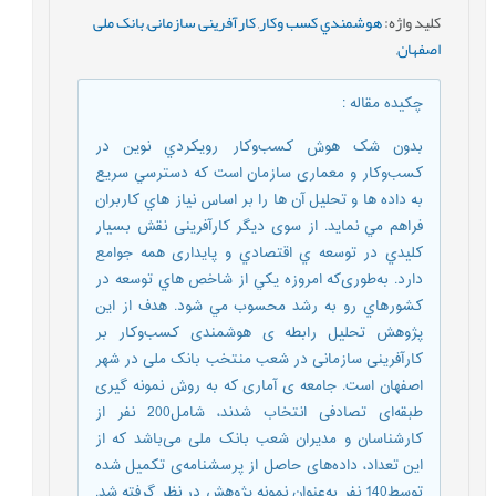
کلید واژه
:
هوشمندي کسب ‌وکار
,
کارآفرینی سازمانی
,
بانک ملی
اصفهان
,
چکیده مقاله
:
بدون شک هوش کسب‌وکار رويکردي نوين در
کسب‌وکار و معماری سازمان است که دسترسي سريع
به داده ها و تحليل آن ها را بر اساس نياز هاي کاربران
فراهم مي نمايد. از سوی دیگر کارآفرینی نقش بسيار
کليدي در توسعه ي اقتصادي و پايداری همه جوامع
دارد. به‌طوری‌که امروزه يکي از شاخص هاي توسعه در
کشورهاي رو به رشد محسوب مي شود. هدف از این
پژوهش تحلیل رابطه ی هوشمندی کسب‌وکار بر
کارآفرینی سازمانی در شعب منتخب بانک ملی در شهر
اصفهان است. جامعه ی آماری که به روش نمونه گیری
طبقه‌ای تصادفی انتخاب شدند، شامل200 نفر از
کارشناسان و مدیران شعب بانک ملی می‌باشد که از
این تعداد، داده‌های حاصل از پرسشنامه‌ی تکمیل شده
توسط140 نفر به‌عنوان نمونه پژوهش در نظر گرفته شد.