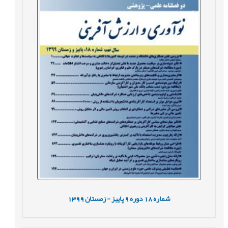
شماره
18
دوره
9
پاییز - زمستان
1399