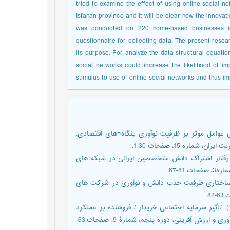
tried to examine the effect of using online social 
Isfahan province and It will be clear how the innovati
was conducted on 220 home-based businesses i
questionnaire for collecting data. The present resea
its purpose. For analyze the data structural equatio
social networks could increase the likelihood of i
stimulus to use of online social networks and thus i
کرمی پور، آزیتا.، و قریشی، بابک. (1388). شناسایی عوامل موثر بر ظرفیت نوآوری بنگاه¬های اقتصادی:
ره 15، صفحات 30-1.
نتظاری، علی.، و مرتجی، نجمه سادات. (1395). الگوی رفتار اشتراک دانش متخصصین ایرانی در شبکه های
8-67.
ری بنه عیسی، زهرا.، و کرمپور، علی. (1395). الگوی ساختاری ظرفیت جذب دانش و نوآوری در شرکت های
رستگار، عباسعلی، دهقانی سلطانی، مهدی.، و فارسی زاده، حسین.(1395). تأثیر سرمایه اجتماعی خریدار / فروشنده بر عملکرد
نوآوری با بکارگیری توسعه دانش مشتری و تعهد به نوآوری. فصلنامة نوآوری و ارزش آفرینی، دوره پنجم، شمارۀ 9، صفحات.63-