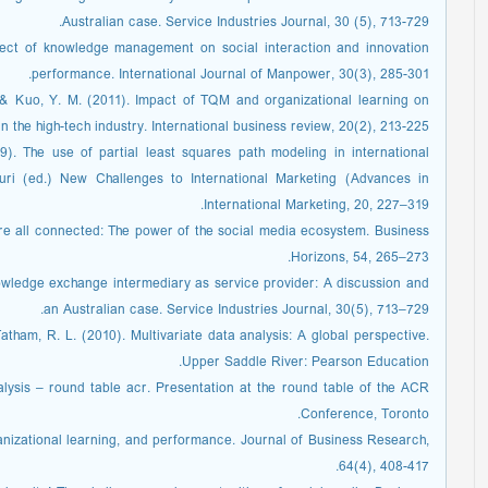
Australian case. Service Industries Journal, 30 (5), 713-729.
ffect of knowledge management on social interaction and innovation
performance. International Journal of Manpower, 30(3), 285-301.
, & Kuo, Y. M. (2011). Impact of TQM and organizational learning on
 the high-tech industry. International business review, 20(2), 213-225.
9). The use of partial least squares path modeling in international
uri (ed.) New Challenges to International Marketing (Advances in
International Marketing, 20, 227–319.
’re all connected: The power of the social media ecosystem. Business
Horizons, 54, 265–273.
knowledge exchange intermediary as service provider: A discussion and
an Australian case. Service Industries Journal, 30(5), 713–729.
Tatham, R. L. (2010). Multivariate data analysis: A global perspective.
Upper Saddle River: Pearson Education.
lysis – round table acr. Presentation at the round table of the ACR
Conference, Toronto.
rganizational learning, and performance. Journal of Business Research,
64(4), 408-417.