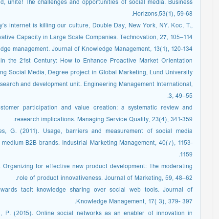
d, unite! The challenges and opportunities of social media. Business
Horizons,53(1), 59-68.
’s internet is killing our culture, Double Day, New York, NY. Koc, T.,
vative Capacity in Large Scale Companies. Technovation, 27, 105–114.
ledge management. Journal of Knowledge Management, 13(1), 120-134.
s in the 21st Century: How to Enhance Proactive Market Orientation
ng Social Media, Degree project in Global Marketing, Lund University.
esearch and development unit. Engineering Management International,
3, 49–55.
ustomer participation and value creation: a systematic review and
research implications. Managing Service Quality, 23(4), 341-359.
ides, G. (2011). Usage, barriers and measurement of social media
nd medium B2B brands. Industrial Marketing Management, 40(7), 1153-
1159.
). Organizing for effective new product development: The moderating
role of product innovativeness. Journal of Marketing, 59, 48–62.
owards tacit knowledge sharing over social web tools. Journal of
Knowledge Management, 17( 3), 379- 397.
, P. (2015). Online social networks as an enabler of innovation in