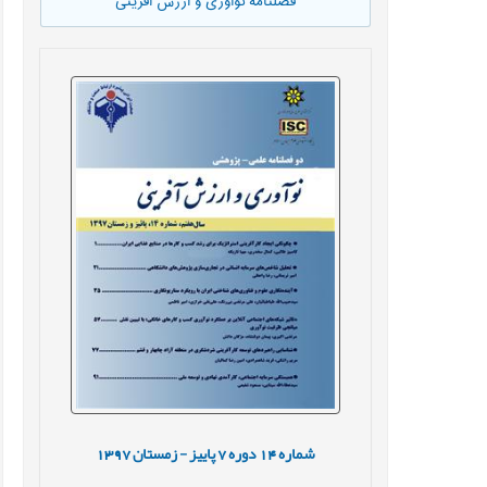
فصلنامه نوآوری و ارزش آفرینی
شماره
14
دوره
7
پاییز - زمستان
1397