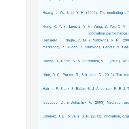
Huang, J. W., & Li, Y. H. (2009). The mediating e
Hung, R. Y. Y., Lien, B. Y. H., Yang, B., Wu, C. M.
innovation performance in
Henseler, J. Ringle, C. M. & Sinkovics, R. R. (200
marketing, in Rudolf R. Sinkovics, Pervez N. Gha
Hanna, R., Rohm, A., & Crittenden, V. L. (2011). We
Hine, D. C., Parker, R., & Ireland, D. (2010). The 
Hair, J. F. Black, B. Babin, B. J. Anderson, R. E. & 
Iacobucci, D., & Duhachek, A. (2003). Mediation ana
Jimenez, J. D., & Valle, S. R. (2011). Innovation, o