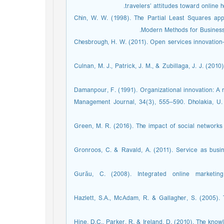
travelers’ attitudes toward online h
Chin, W. W. (1998). The Partial Least Squares appr
Modern Methods for Business
Chesbrough, H. W. (2011). Open services innovation
Culnan, M. J., Patrick, J. M., & Zubillaga, J. J. (2
Damanpour, F. (1991). Organizational innovation: A 
Management Journal, 34(3), 555–590. Dholakia, U.
Green, M. R. (2016). The impact of social networks
Gronroos, C. & Ravald, A. (2011). Service as busine
Gurău, C. (2008). Integrated online marketin
Hazlett, S.A., McAdam, R. & Gallagher, S. (2005).
Hine, D.C., Parker, R. & Ireland, D. (2010). The kno