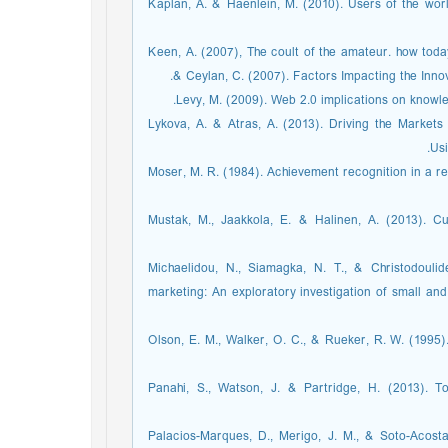
Kaplan, A. & Haenlein, M. (2010). Users of the worl
Keen, A. (2007), The coult of the amateur. how today
& Ceylan, C. (2007). Factors Impacting the Inno
Levy, M. (2009). Web 2.0 implications on know
Lykova, A. & Atras, A. (2013). Driving the Market
Usi
Moser, M. R. (1984). Achievement recognition in a r
Mustak, M., Jaakkola, E. & Halinen, A. (2013). C
Michaelidou, N., Siamagka, N. T., & Christodoul
marketing: An exploratory investigation of small a
Olson, E. M., Walker, O. C., & Rueker, R. W. (1995
Panahi, S., Watson, J. & Partridge, H. (2013). T
Palacios-Marques, D., Merigo, J. M., & Soto-Acosta