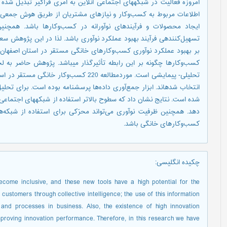
امروزه فعالیت در شبکه­های اجتماعی آنلاین به امری فراگیر تبدیل شده
اطلاعات مربوط به کسب‌وکار و نیازهای مشتریان از طریق هوش جمعی دارن
ایجاد محصولات و فرآیندهای نوآورانه در کسب‌وکارها باشد. همچنین
تسهیل‌کننده­ی فرآیند بهبود عملکرد نوآوری باشد. لذا در این پژوهش سع
بر بهبود عملکرد نوآوری کسب‌وکارهای خانگی مستقر در استان اصفها
کسب‌وکارها چگونه بر این رابطه تأثیرگذار می­باشد. پژوهش حاضر به
تحلیلی- پیمایشی است. موردمطالعه 220 کسب‌
انتخاب شده­اند. ابزار جمع‌آوری داده‌ها پرسشنامه بوده است. برای تحل
شده است. نتایج نشان داد که سطوح بالاتر استفاده از شبکه­های اجتماعی آ
دهد. همچنین ظرفیت نوآوری می‌تواند محرّکی برای استفاده از شبکه‌ها
کسب‌وکارهای خانگی باشد.
چکیده انگلیسی
:
ecome inclusive, and these new tools have a high potential for the
customers through collective intelligence; the use of this information
 and processes in business. Also, the existence of high innovation
improving innovation performance. Therefore, in this research we have