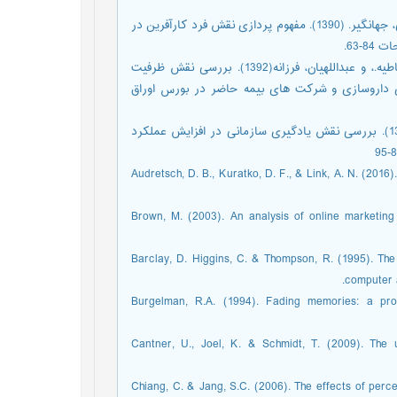
گلابی، امیرمحمد.، خداداد حسینی، سید حمید.، رضوانی، مهران.، و یداللهی، جهانگیر. (1390). مفهوم پردازی نقش فرد کارآفرین در
مرادی، محمود.، ولی¬پور، محمدعلی.، یاکیده، کیخسرو.، صفر دوست، عاطیه.، و عبداللهیان، فرزانه(1392). بررسی نقش ظرفیت
ی داروسازی و شرکت های بیمه حاضر در بورس اوراق
محمدی حسینی، احمد، امین بیدختی، علی اکبر.، و جمشیدی، لاله. (1393). بررسی نقش یادگیری سازمانی در افزایش عملکرد
Audretsch, D. B., Kuratko, D. F., & Link, A. N. (201
Brown, M. (2003). An analysis of online marketing 
Barclay, D. Higgins, C. & Thompson, R. (1995). The
computer a
Burgelman, R.A. (1994). Fading memories: a proc
Cantner, U., Joel, K. & Schmidt, T. (2009). Th
Chiang, C. & Jang, S.C. (2006). The effects of perc