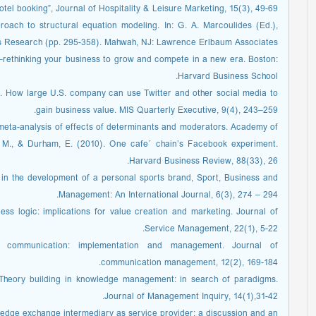
otel booking”, Journal of Hospitality & Leisure Marketing, 15(3), 49-69.
oach to structural equation modeling. In: G. A. Marcoulides (Ed.),
 Research (pp. 295-358). Mahwah, NJ: Lawrence Erlbaum Associates.
–rethinking your business to grow and compete in a new era. Boston:
Harvard Business School.
010). How large U.S. company can use Twitter and other social media to
gain business value. MIS Quarterly Executive, 9(4), 243–259.
meta-analysis of effects of determinants and moderators. Academy of
 M., & Durham, E. (2010). One cafe´ chain’s Facebook experiment.
Harvard Business Review, 88(33), 26.
 in the development of a personal sports brand, Sport, Business and
Management: An International Journal, 6(3), 274 – 294.
ss logic: implications for value creation and marketing. Journal of
Service Management, 22(1), 5-22.
g communication: implementation and management. Journal of
communication management, 12(2), 169-184.
 Theory building in knowledge management: in search of paradigms.
Journal of Management Inquiry, 14(1),31-42.
wledge exchange intermediary as service provider: a discussion and an