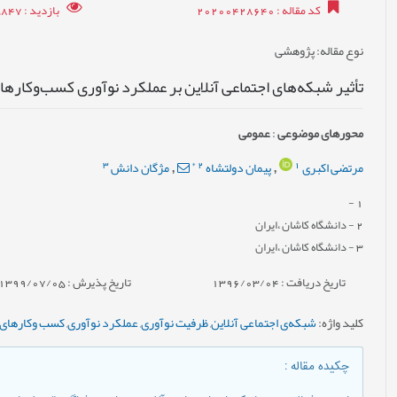
کد مقاله
: 20200428640
بازدید
: 35847
نوع مقاله
: پژوهشی
تأثیر شبکه‌های اجتماعی آنلاین بر عملکرد نوآوری کسب‌وکاره
محورهای موضوعی
:
عمومى
3
*
2
1
مرتضی اکبری
پیمان دولتشاه
مژگان دانش
,
,
-
1
2
- دانشگاه کاشان ،ایران
3
- دانشگاه کاشان ،ایران
تاریخ دریافت : 1396/03/04
تاریخ پذیرش : 1399/07/05
کلید واژه
:
شبکه‌ی اجتماعی آنلاین
,
ظرفیت نوآوری
,
عملکرد نوآوری
,
کسب ‌وکارهای 
چکیده مقاله
: