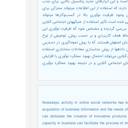
 است و این ابزارهای جدید پتانسیل بالایی برای جذب
د که استفاده از این اطلاعات می­تواند محرّکی برای
 وجود ظرفیت نوآوری بالا در کسب‌وکارها می­تواند
ی شده است تأثیر استفاده از شبکه­های اجتماعی آنلاین
ن بررسی گردیده و مشخص شود که ظرفیت نوآوری این
 لحاظ هدف، کاربردی و بر حسب روش، توصیفی از نوع
وکار خانگی مستقر در استان اصفهان هستند، که با روش نمونه‌گیری در دسترس
یل داده­ها از روش مدل­سازی معادلات ساختاری استفاده
نلاین می‌تواند احتمال بهبود عملکرد نوآوری را افزایش
ی اجتماعی آنلاین و در نتیجه بهبود عملکرد نوآوری
Nowadays, activity in online social networks has b
acquisition of business information and the needs of 
can stimulate the creation of innovative products
capacity in business can facilitate the process of 