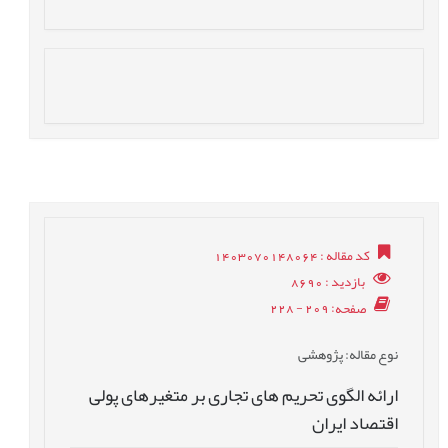
کد مقاله
: 1403070148064
بازدید
: 8690
صفحه
: 209 - 228
نوع مقاله
: پژوهشی
ارائه الگوی تحریم های تجاری بر متغیرهای پولی
اقتصاد ایران