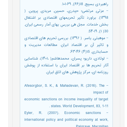
راهبردی بسیج, ۱8(۶۶), ۶۹-۱۰۱.
− عزتی, مرتضی؛ حیدری، حسین, مریدی, پروین. (
۱۳۹8). براورد تأثیر تحریمهای اقتصادی بر اشتغال
بخش خدمات. مجل هی بررس یهای آمار رسمی ایران,
30( ۱), ۱۹-5۴.
− موهبتی, یاسر. ( ۱۳۹7). بررسی تحریم های اقتصادی
و تاثیر آن بر اقتصاد ابران. مطالعات مدیریت و
حسابداری, ۱5(۴) ۴۶-۶۳.
− لوتادی، داریو؛ پسران، محمدهاشم( ،۱۴۰۱)، شناسایی
آثار تحریم ها بر اقتصاد ایران با استفاده از پوشش
روزنامه ای، مرکز پژوهش های اتاق ایران.
− Afesorgbor, S. K., & Mahadevan, R. (2016). The
impact of
economic sanctions on income inequality of target
states. World Development, 83, 1-11 .
− Eyler, R. (2007). Economic sanctions
international policy and political economy at work,
Palgrave, Macmillan .