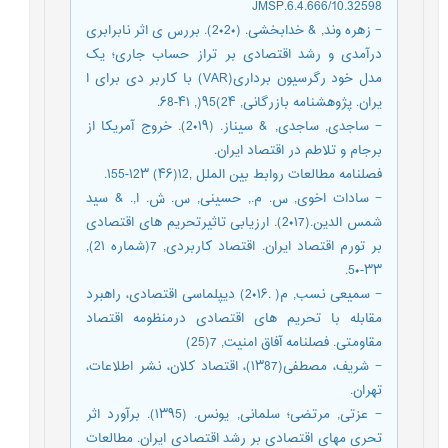
10.32598/JMSP.6.4.666
− زهره وند, & خدابخشی. (2۰2۰). بررس ی اثر نابرابری
درآمدی و رشد اقتصادی بر تراز حساب جاری؛ یک
مدل خود رگرسیون برداری(VAR) با کاربر دی برای ا
یران. پژوهشنامه بازرگانی, 2۴)۹5(, ۴۱-۶8.
− ساجدی, ساجدی, & سیناز. (2۰۱۹). خروج آمریکا از
برجام و تلاطم در اقتصاد ایران.
فصلنامه مطالعات روابط بین الملل ,۱2(۴۶) ۱2۳-۱55.
− سادات اخوی, س. م., حسینی, س. ش. ا,. & سید
شمس الدین.(2۰۱7). ارزیابی تاثیرتحریم های اقتصادی
بر تورم اقتصاد ایران. اقتصاد کاربردی, 7(شماره 2۱),
۳۳-5۰.
− سمیعی نسب, م( .2۰۱۶) دیپلماسی اقتصادی، راهبرد
مقابله با تحریم های اقتصادی درمنظومه اقتصاد
مقاومتی. فصلنامه آفاق امنیت, 7(25)
− شریف، مصطفی(۱۳87)، اقتصاد کلان، نشر اطلاعات،
تهران.
− عزتی, مرتضی؛ سلمانی, یونس. (۱۳۹5). برآورد اثر
تحری مهای اقتصادی بر رشد اقتصادی ایران. مطالعات