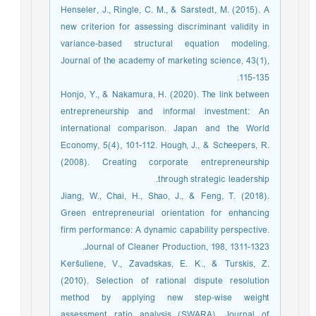
Henseler, J., Ringle, C. M., & Sarstedt, M. (2015). A
new criterion for assessing discriminant validity in
variance-based structural equation modeling.
Journal of the academy of marketing science, 43(1),
115-135.
Honjo, Y., & Nakamura, H. (2020). The link between
entrepreneurship and informal investment: An
international comparison. Japan and the World
Economy, 5(4), 101-112. Hough, J., & Scheepers, R.
(2008). Creating corporate entrepreneurship
through strategic leadership.
Jiang, W., Chai, H., Shao, J., & Feng, T. (2018).
Green entrepreneurial orientation for enhancing
firm performance: A dynamic capability perspective.
Journal of Cleaner Production, 198, 1311-1323.
Keršuliene, V., Zavadskas, E. K., & Turskis, Z.
(2010). Selection of rational dispute resolution
method by applying new step‐wise weight
assessment ratio analysis (SWARA). Journal of