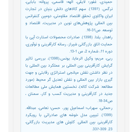
حمیدی، غفور؛ لایقی، الهه؛ قاسمی، پروانه؛ بابایی،
نرگس. (1397). سهم کالاهای دانش بنیان در تجارت
ایران واکاوی تحقق اقتصاد مقاومتی، دومین کنفرانس
بین المللی پژوهش‌های نوین در مدیریت، اقتصاد و
توسعه. ص31-16.
راهدار، یلدا. (1398). صادرات محصولات استارت آپی با
حمایت اتاق بازرگانی شیراز، رسانه کارآفرینی و نوآوری،
دوره 11، شماره 2، ص 1-13.
ربی، مریم؛ وکیل الرعایا، یونس،(1398)، بررسی تاثیر
گرایش کارآفرینی بین المللی بر عملکرد بین المللی با
در نظر داشتن نقش میانجی استراتژی رقابتی و جهت
گیری بازار بین المللی و نقش تعدیل گر محیط (مورد
مطالعه: شرکت کاله)، نخستین همایش ملی مطالعات
جدید در کارآفرینی و مدیریت کسب و کار، سمنان ،
ص34-18.
رحمانی، سهراب؛ اسماعیل پور‌، حسن؛ نعامی، عبدالله.
(1399). تبیین مدل خوشه های صادراتی با رویکرد
کارآفرینی بین المللی. کاوش های مدیریت بازرگانی،
23. 309-337.