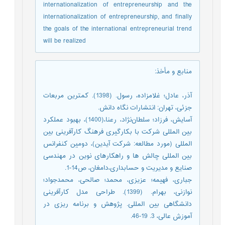
internationalization of entrepreneurship and the
internationalization of entrepreneurship, and finally
the goals of the international entrepreneurial trend
will be realized
منابع و مأخذ
:
آذر، عادل؛ غلامزاده، رسول. (1398). کمترین مربعات
جزئی، تهران: انتشارات نگاه دانش.
آسایش، فرزاد؛ سلطان‌نژاد، رعنا،(1400)، بهبود عملکرد
بین المللی شرکت با بکارگیری فرهنگ کارآفرینی بین
المللی (مورد مطالعه: شرکت آیدین)، دومین کنفرانس
بین المللی چالش ها و راهکارهای نوین در مهندسی
صنایع و مدیریت و حسابداری،دامغان، ص14-1.
جباری، فهیمه؛ عزیزی‌، محمد؛ صالحی، محمدجواد؛
نوازنی، بهرام. (1399). طراحی مدل کارآفرینی
دانشگاهی بین المللی. پژوهش و برنامه ریزی در
آموزش عالی، 3. 19-46.