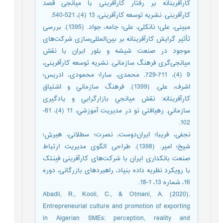
کارآفرینانه بر رفتار کارآفرینی با میانجی قصد
کارآفرینی. نشریه توسعه کارآفرینی، 13 (4)، 521-540.
مبینی، علی؛ نانکلی، علی؛ جامه، جواد. (1395). بررسی
تأثیر گرایش کارآفرینانه بر بین‌المللی‌سازی شرکت‌های
موجود در صنعت شیشه و بلور ایران با نقش
میانجی‌گری فرهنگ سازمانی. نشریه توسعه کارآفرینی،
9 (4)، 711-729. محمدی، سارا؛ محمودی، ادریس؛
اشرف، علی. (1399). فرهنگ سازماني و اشتياق
كارآفرينانه: نقش ميانجي بازارگرايي و يادگيری
سازماني. رهيافتي نو در مديريت آموزشي، 11 (4)، 81-
102.
نجفی، فریبا؛ ایران‌دوست، نصرت؛ سطلانی، هیرش؛
شیخ؛ امیر. (1398). طراحی الگوی مدیریت ارتباط
صنعت بانکداری ایران با شرکت‌های کارآفرینی فینتک
با رویکرد نظریه داده بنیاد، راهبردهای بازرگانی، دوره
16، شماره 13، 1-18.
Abadli, R., Kooli, C., & Otmani, A. (2020).
Entrepreneurial culture and promotion of exporting
in Algerian SMEs: perception, reality and