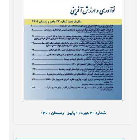
شماره
22
دوره
11
پاییز - زمستان
1401