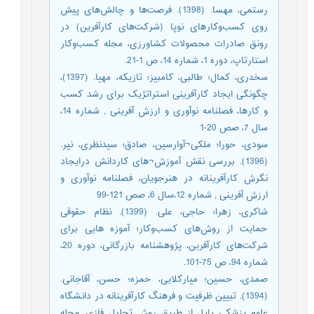
رستمی، مهسا. (1398). فرصت‌ها و چالش‌های پیش
روی کسب‌وکارهای نوپا (شرکت‌های کارآفرین) در
رونق صادرات محصولات کشاورزی، مجله کسب‌وکار
استارتاپ، دوره 1، شماره 14، ص 1-21.
سخدری، کمال؛ طالبی، کامبیز؛ تازیکه، مهیا. (1397)،
چگونگی ایجاد کارآفرینی استراتژیک برای رشد کسب
و کارها، فصلنامه نوآوری و ارزش آفرینی , شماره 14،
سال 7، صص 20-1
سودی، حورا؛ ملکی¬آوارسین، صادق؛ سیدنظری، نیر.
(1396). بررسی نقش آموزش¬های کاردانش درایجاد
نگرش کارآفرینانه در هنرجویان، فصلنامه نوآوری و
ارزش آفرینی , شماره 12،سال 6، صص 121-99
شاکری، زهرا؛ حاجی، علی. (1399). نظام حقوقی
حمایت از روش‌های کسب‌وکار؛ آموزه هایی برای
شرکت‌های کارآفرین، پژوهشنامه بازرگانی، دوره 20،
شماره 94، ص 75-101.
صمدی، حسین؛ میارکلایی، حمزه؛ حسن، آقاجانی.
(1394). تبیین ظرفیت و فرهنگ کارآفرینانه در دانشگاه
علوم پزشکی بابل از طریق روش تحلیل فازی. مجله