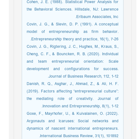
Cohen, J. E. (1988). Statistical Power Analysis for
the Behavioral Sciences. Hillsdale, NJ: Lawrence
Erlbaum Associates, Inc.
Covin, J. G., & Slevin, D. P. (1991). A conceptual
model of entrepreneurship as firm behavior.
Entrepreneurship theory and practice, 16(1), 7-26.
Covin, J. G., Rigtering, J. C., Hughes, M., Kraus, S.,
Cheng, C. F., & Bouncken, R. B. (2020). Individual
and team entrepreneurial orientation: Scale
development and configurations for success.
Journal of Business Research, 112, 1-12.
Danish, R. Q., Asghar, J., Ahmad, Z., & Ali, H. F.
(2019). Factors affecting “entrepreneurial culture”:
the mediating role of creativity. Journal of
Innovation and Entrepreneurship, 8(1), 1-12.
Goxe, F., Mayrhofer, U., & Kuivalainen, O. (2022).
Argonauts and Icaruses: Social networks and
dynamics of nascent international entrepreneurs.
International Business Review, 31(1), 101892.