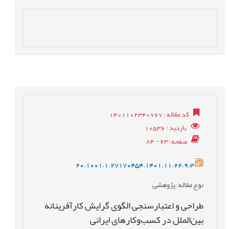
کد مقاله
: 1401102340767
بازدید
: 10536
صفحه
: 63 - 84
20.1001.1.27170454.1401.11.22.9.3
نوع مقاله
: پژوهشی
طراحی و اعتبارسنجی الگوی گرایش کارآفرینانه
بین‌الملل در کسب‌وکارهای ایرانی