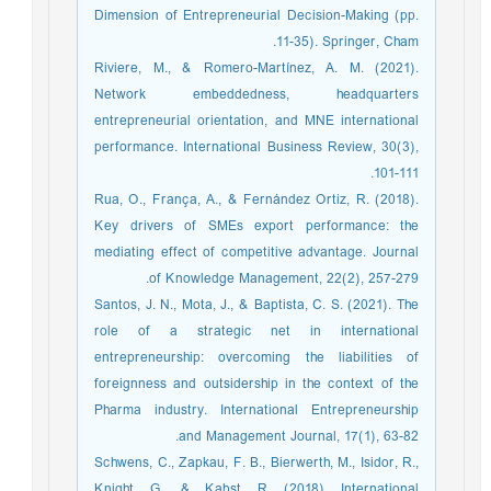
Dimension of Entrepreneurial Decision-Making (pp.
11-35). Springer, Cham.
Riviere, M., & Romero-Martínez, A. M. (2021).
Network embeddedness, headquarters
entrepreneurial orientation, and MNE international
performance. International Business Review, 30(3),
101-111.
Rua, O., França, A., & Fernández Ortiz, R. (2018).
Key drivers of SMEs export performance: the
mediating effect of competitive advantage. Journal
of Knowledge Management, 22(2), 257-279.
Santos, J. N., Mota, J., & Baptista, C. S. (2021). The
role of a strategic net in international
entrepreneurship: overcoming the liabilities of
foreignness and outsidership in the context of the
Pharma industry. International Entrepreneurship
and Management Journal, 17(1), 63-82.
Schwens, C., Zapkau, F. B., Bierwerth, M., Isidor, R.,
Knight, G., & Kabst, R. (2018). International