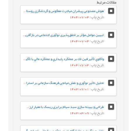
مقالات مرتبط
هوش مصنوعی پیشران مهاجرت معکوس و گردشگری روستایی موردی مطالعه روستاهای استان یزد
تاریخ چاپ
: 1404/07/04
تبیین عوامل مؤثر بر تحقق‌پذیری نوآوری اجتماعی در بازآفرینی شهری
تاریخ چاپ
: 1404/07/04
واكاوي تأثير فين تك بر عملكرد پايداري و عملكرد مالي با تأكيد بر نوآوري در صنعت بانکداری
تاریخ چاپ
: 1404/07/04
تحلیل تاثیر نوآوری و نقش میانجی فرهنگ سازمانی بر استراتژی سازمان ( مورد مطالعه: سازمان بنادر و دریانوردی جمهوری اسلامی ایران)
تاریخ چاپ
: 1403/07/01
طراحی و بهینه سازی سبد سهام برابری ریسک با معیار ارزش در معرض ریسک شرطی
تاریخ چاپ
: 1403/03/09
نقش مرزگستری دانشگاهیان در نوآوری سازمانی با میانجی‌گری چابکی سازمانی در دانشکده‌های فنی و مهندسی دانشگاه‌های دولتی شهر تهران