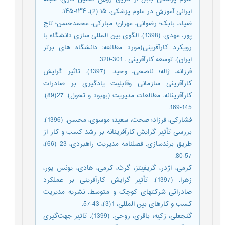
ایرانی آموزش در علوم پزشکی، ۱۵ (2)، ۱۳۴-۱۴۵.
ضیاء‌، بابک؛ رضوانی، مهران؛ مبارکی، محمدحسن؛ تاج
پور، مهدی. (1398). الگوی بین المللی سازی دانشگاه با
رویکرد کارآفرینی(مورد مطالعه: دانشگاه های برتر
ایران). توسعه کارآفرینی . 301-320.
فرزانه، ژاله؛ ناصحی، وحید. (1397). تاثیر گرایش
کارآفرینی سازمانی وقابلیت یادگیری بر صادرات
کارآفرینانه. مطالعات مدیریت (بهبود و تحول). 27(89).
145-169.
فشارکی، فرزاد؛ صحت، سعید؛ موسوی، محسن. (1396).
بررسی تأثیر گرایش کارآفرینانه بر رشد کسب و کار از
طریق برندسازی. فصلنامه مدیریت راهبردی، 23 (66)،
57-80.
کرمی، اژدر، گریفیتز، گرث، کرمی، هادی، یونس پور،
زهرا. (1397). تأثیر گرایش کارآفرینی بر عملکرد
صادراتی شرکتهای کوچک و متوسط. نشریه مدیریت
کسب و کارهای بین المللی، 1(3)، 43-57.
گنجعلی، زکیه؛ باقری، روحی. (1399). تاثیر جهت‌گیری