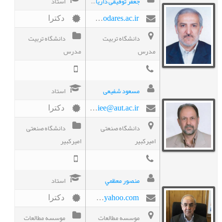
جعفر توفیقی داريانی
استاد
towfighi@modares.ac.ir
دکترا
دانشگاه تربیت
دانشگاه تربیت
مدرس
مدرس
مسعود شفیعی
استاد
mshafiee@aut.ac.ir
دکترا
دانشگاه صنعتی
دانشگاه صنعتی
امیرکبیر
امیرکبیر
منصور معظمي
استاد
moazami1335@yahoo.com
دکترا
موسسه مطالعات
موسسه مطالعات