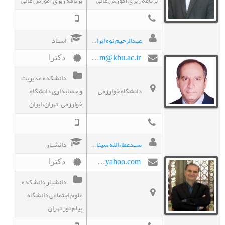
برنامه ریزی آموزش عالی
برنامه ریزی آموزش عالی
عبدالرحیم نوه ابراهیم
استاد
navehebrahim@khu.ac.ir
دکترا
دانشکده مدیریت
دانشگاه خوارزمی
و حسابداری دانشگاه
خوارزمی، تهران، ایران
سیدعطاءالله سینائی
دانشیار
sinaee_sa@yahoo.com
دکترا
دانشیار دانشکده
علوم اجتماعی دانشگاه
پیام نور تهران