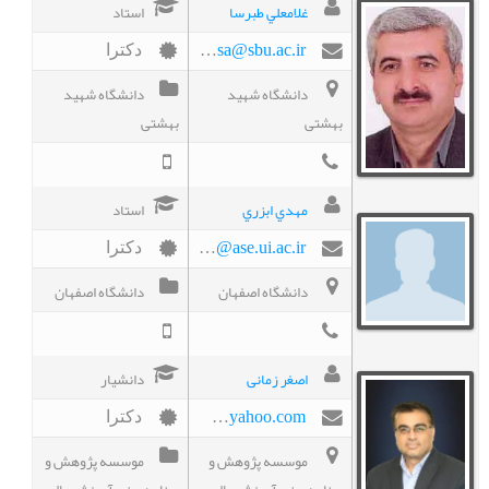
غلامعلي طبرسا
استاد
g_tabarsa@sbu.ac.ir
دکترا
دانشگاه شهید
دانشگاه شهید
بهشتی
بهشتی
مهدي ابزري
استاد
abzari@ase.ui.ac.ir
دکترا
دانشگاه اصفهان
دانشگاه اصفهان
اصغر زمانی
دانشیار
ofogh557@yahoo.com
دکترا
موسسه پژوهش و
موسسه پژوهش و