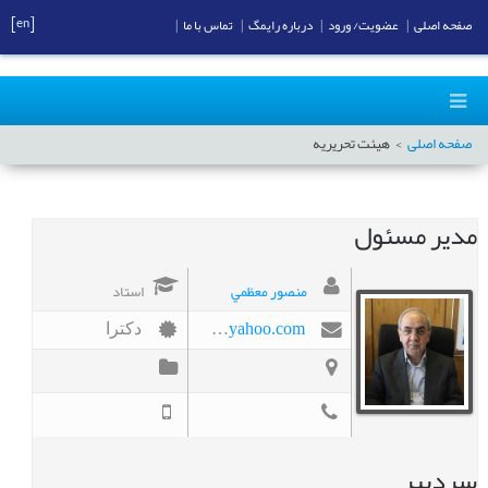
[en]
صفحه اصلی
|
عضویت/ ورود
|
درباره رایمگ
|
تماس با ما
|
صفحه اصلی
هیئت تحریریه
مدير مسئول
منصور معظمي
استاد
moazami1335@yahoo.com
دکترا
سردبیر