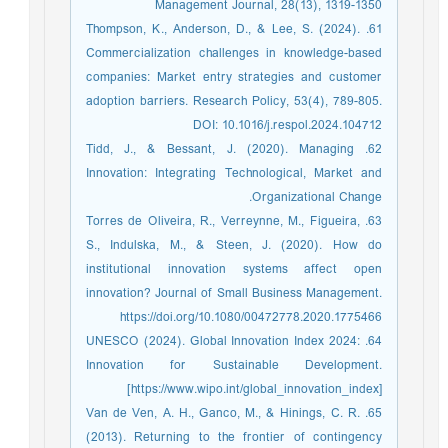
Management Journal, 28(13), 1319-1350
61. Thompson, K., Anderson, D., & Lee, S. (2024).
Commercialization challenges in knowledge-based
companies: Market entry strategies and customer
adoption barriers. Research Policy, 53(4), 789-805.
DOI: 10.1016/j.respol.2024.104712
62. Tidd, J., & Bessant, J. (2020). Managing
Innovation: Integrating Technological, Market and
Organizational Change.
63. Torres de Oliveira, R., Verreynne, M., Figueira,
S., Indulska, M., & Steen, J. (2020). How do
institutional innovation systems affect open
innovation? Journal of Small Business Management.
https://doi.org/10.1080/00472778.2020.1775466
64. UNESCO (2024). Global Innovation Index 2024:
Innovation for Sustainable Development.
[https://www.wipo.int/global_innovation_index]
65. Van de Ven, A. H., Ganco, M., & Hinings, C. R.
(2013). Returning to the frontier of contingency