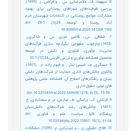
6. سپهوند, ف.، غلامرضایی, س .، و فراشی, ز. (1400).
بررسی ظرفیت‌های شوراهای روستایی برای بهبود
مشارکت جوامع روستایی در انتخابات شهرستان خرم
آباد. روستا و توسعه 24(3), 1-29. doi:
10.30490/rvt.2020.341206.1183
7. شقاقی, س.، قاضی نوری, س و شاکری,ر.
(1403).چارچوب مفهومی یکپارچه سازی فرآیندهای
مدیریت نوآوری، فناوری و دانش در توسعه
محصول.فصلنامه نوآوری و ارزش آفرینی,24(12),1-32.
8. عسگری, م.، حبیبی تبار .، و قیوم زاده, م . (1401).
واکاوی چالش‌های اداری حمایت از شرکت‌های دانش
بنیان و راهکارهای اصلاح آن. فصلنامه علمی پژوهش
های نوین حقوق اداری
. doi: 10.22034/mral.2022.549449.1278, 4(13), 13-39
9. فرتاش, ک.، برامکی, ط.، صارمی, م,. و سعدابادی, ع.
(1401). چالش‌های رشد شرکت‌های دانش‌بنیان
پیشگام فاوا. سیاست علم و فناوری. doi:
10.22034/jstp.2022.13957, 15(3), 41-54
10. فلاح حقیقی, ن .، و میرترابی, م. (1396). مشکلات