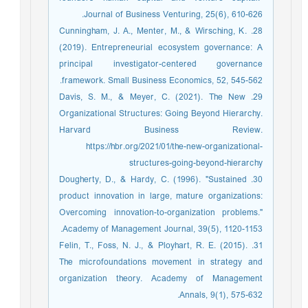
Journal of Business Venturing, 25(6), 610-626.
28. Cunningham, J. A., Menter, M., & Wirsching, K.
(2019). Entrepreneurial ecosystem governance: A
principal investigator-centered governance
framework. Small Business Economics, 52, 545-562.‏
29. Davis, S. M., & Meyer, C. (2021). The New
Organizational Structures: Going Beyond Hierarchy.
Harvard Business Review.
https://hbr.org/2021/01/the-new-organizational-
structures-going-beyond-hierarchy
30. Dougherty, D., & Hardy, C. (1996). "Sustained
product innovation in large, mature organizations:
Overcoming innovation-to-organization problems."
Academy of Management Journal, 39(5), 1120-1153.
31. Felin, T., Foss, N. J., & Ployhart, R. E. (2015).
The microfoundations movement in strategy and
organization theory. Academy of Management
Annals, 9(1), 575-632.‏