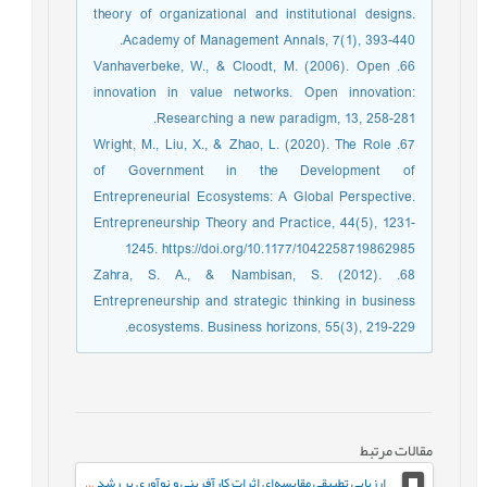
theory of organizational and institutional designs.
Academy of Management Annals, 7(1), 393-440.‏
66. Vanhaverbeke, W., & Cloodt, M. (2006). Open
innovation in value networks. Open innovation:
Researching a new paradigm, 13, 258-281.‏
67. Wright, M., Liu, X., & Zhao, L. (2020). The Role
of Government in the Development of
Entrepreneurial Ecosystems: A Global Perspective.
Entrepreneurship Theory and Practice, 44(5), 1231-
1245. https://doi.org/10.1177/1042258719862985
68. Zahra, S. A., & Nambisan, S. (2012).
Entrepreneurship and strategic thinking in business
ecosystems. Business horizons, 55(3), 219-229.
مقالات مرتبط
ارزیابی تطبیقی مقایسه‌ای اثرات کارآفرینی و نوآوری بر رشد اقتصادی کشورهای درحال‌توسعه و توسعه‌یافته