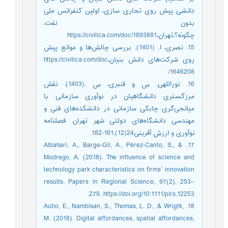
دانشی پیش روی تجاری سازی، اولین کنفرانس ملی
بدون نفت،
چگونه؟،تهران،https://civilica.com/doc/1893881
15. نصری، ا. (1401). بررسی چالش‌ها و موانع پیش
روی شرکت‌های دانش بنیان،https://civilica.com/doc
/1646208
16. نوراللهی, س و قنبری، س .(1403). نقش
مرزگستری دانشگاهیان در نوآوری سازمانی با
میانجی‌گری چابکی سازمانی در دانشکده‌های فنی و
مهندسی دانشگاه‌های دولتی شهر تهران. فصلنامه
نوآوری و ارزش آفرینی24(12),161-182.
17. Albahari, A., Barge-Gil, A., Pérez-Canto, S., &
Modrego, A. (2018). The influence of science and
technology park characteristics on firms’ innovation
results. Papers in Regional Science, 97(2), 253–
279. https://doi.org/10.1111/pirs.12253.
18. Autio, E., Nambisan, S., Thomas, L. D., & Wright,
M. (2018). Digital affordances, spatial affordances,