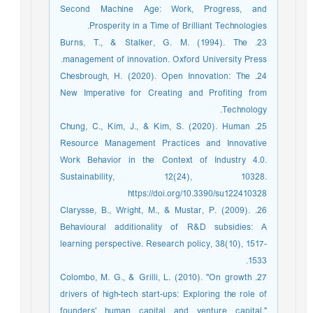
Second Machine Age: Work, Progress, and
Prosperity in a Time of Brilliant Technologies.
23. Burns, T., & Stalker, G. M. (1994). The
management of innovation. Oxford University Press.‏
24. Chesbrough, H. (2020). Open Innovation: The
New Imperative for Creating and Profiting from
Technology.
25. Chung, C., Kim, J., & Kim, S. (2020). Human
Resource Management Practices and Innovative
Work Behavior in the Context of Industry 4.0.
Sustainability, 12(24), 10328.
https://doi.org/10.3390/su122410328
26. Clarysse, B., Wright, M., & Mustar, P. (2009).
Behavioural additionality of R&D subsidies: A
learning perspective. Research policy, 38(10), 1517-
1533.‏
27. Colombo, M. G., & Grilli, L. (2010). "On growth
drivers of high-tech start-ups: Exploring the role of
founders' human capital and venture capital."