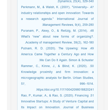
Dynamics, 23(4), 329-340.‏
47. Perkmann, M., & Walsh, K. (2007). "University–
industry relationships and open innovation: Towards
a research agenda." International Journal of
Management Reviews, 9(4), 259-280.
48. Puranam, P., Alexy, O., & Reitzig, M. (2014).
What's “new” about new forms of organizing?.
Academy of management Review, 39(2), 162-180.‏
49. Putnam, R. D. (2020). The Upswing: How
America Came Together a Century Ago and How
We Can Do It Again. Simon & Schuster.
50. Rammer, C., Kinne, J., & Blind, K. (2020).
Knowledge proximity and firm innovation: a
microgeographic analysis for Berlin. Urban Studies,
57, 996–1014.
https://doi.org/10.1177/0042098018820241.
51. Rao, P., Kumar, A., & Rao, S. (2020). Financing
Innovative Startups: A Study of Venture Capital and
Its Impact on Innovation. Journal of Business