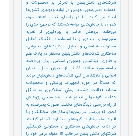
شرکت‌های دانش‌بنیان با تمرکز بر محصولات و
خدمات دانش‌محور، جهشی در تولید و نوآوری کشورها
ایجاد می کنند؛ اما در راستای تحقق اهداف خود،
همواره با چالش‌هایی مواجه هستند که توجهی جدی را
می‌طلبد. پژوهش حاضر با بهره‌گیری از نظریه
مفهوم‌سازی بنیادی و با استفاده از تکنیک تحلیل
محتوا به شناسایی و تحلیل بازدارنده‌های محتوایی-
ساختاری شرکت‌های دانش‌بنیان مستقر در پارک علم
و فناوری بین­المللی جمهوری اسلامی ایران پرداخت.
جامعه مورد مطالعه 23 تن از مدیران عامل، مدیران
اجرایی و کارشناسان فنی شرکت‌های دانش‌بنیان بودند
که عمدتاً در حوزه تجهیزات پزشکی و محصولات
مشابه فعالیت داشتند. روش نمونه‌گیری به شـکل
هدفمند گلوله‌برفـی انجام شـد. اعتبارسنجی پژوهـش
از راه بررسـی دیدگاه‌های مختلف صـورت پذیرفـت؛ به
‌نحوی ‌که بررسـی در زمان‌ها و مکان‌های مختلـف و بـا
افـراد صاحب‌نظر از گروه‌های متفـاوت انجـام گرفـت.
در ادامه چالش‌های ساختاری و محتوایی گریبان­گیر
شرکت­های دانش بنیان در قالب 10 مقوله فرعی خود را