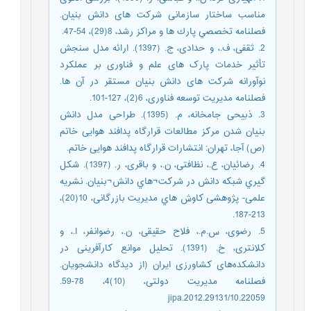
مناسب ساختار سازمانی شرکت های دانش بنیان.
فصلنامه ﺗﺨﺼﺼﻲ پاﺭﻙ ﻫﺎ ﻭ ﻣﺮﺍﻛﺰ ﺭﺷﺪ، 8(29)، 54-47.
2. ثقفی، ف.، و حدادی، ج. (1397). ارائه مدل سنجش
تأثیر خدمات پارک های علم و فناوری بر عملکرد
نوآورانه شرکت های دانش بنیان مستقر در آن ها.
فصلنامه مدیریت توسعه فناوری، 6(2)، 127-101.
3. ذبیحی جامخانه، م. (1395). طراحی مدل دانش
بنیان شدن مرکز مطالعات قرارگاه پدافند هوایی خاتم
(ص) آجا، تهران: انتشارات قرارگاه پدافند هوایی خاتم.
4. رضائیان، ع.، نظافتی، ن.، و باقری، ر. (1397). شکل
گیري شبکه دانش در شرکت¬هاي دانش¬بنیان. نشریه
علمی- پژوهشی کاوش هاي مدیریت بازرگانی، 10(20)،
213-187.
5. رضوی، س.م.، فلاح حقیقی، ن.، رضوانفر، ا.، و
کلانتری، خ. (1391). تحلیل موانع کارآفرینی در
دانشکده‌های کشاورزی ایران (از دیدگاه دانشجویان.
فصلنامه مدیریت دولتی، (10)4، 78-59.
10.22059/jipa.2012.29131