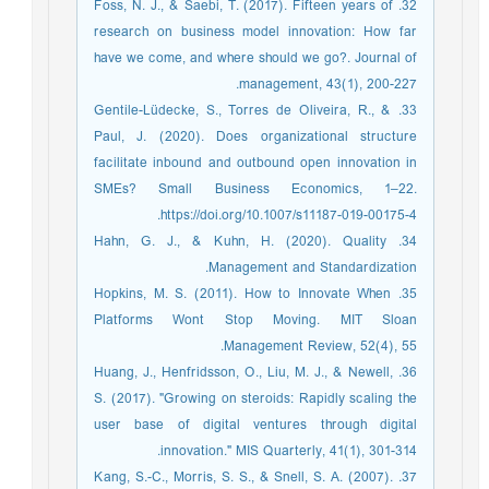
32. Foss, N. J., & Saebi, T. (2017). Fifteen years of
research on business model innovation: How far
have we come, and where should we go?. Journal of
management, 43(1), 200-227.‏
33. Gentile-Lüdecke, S., Torres de Oliveira, R., &
Paul, J. (2020). Does organizational structure
facilitate inbound and outbound open innovation in
SMEs? Small Business Economics, 1–22.
https://doi.org/10.1007/s11187-019-00175-4.
34. Hahn, G. J., & Kuhn, H. (2020). Quality
Management and Standardization.
35. Hopkins, M. S. (2011). How to Innovate When
Platforms Wont Stop Moving. MIT Sloan
Management Review, 52(4), 55.‏
36. Huang, J., Henfridsson, O., Liu, M. J., & Newell,
S. (2017). "Growing on steroids: Rapidly scaling the
user base of digital ventures through digital
innovation." MIS Quarterly, 41(1), 301-314.
37. Kang, S.-C., Morris, S. S., & Snell, S. A. (2007).