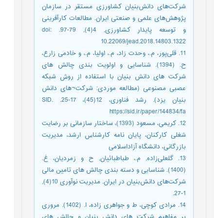
شرکت‌های دانش‌بنیان کشاورزی مستقر در سازمان
پژوهش‌های علمی و صنعتی ایران. مطالعات کارآفرینی
و توسعه پایدار کشاورزی, 4(4), 79-97. doi:
10.22069/jead.2018.14803.1322
11. قلی‌پور، م.، وحدت زاد، م.، اولیا، م.، و خادمی زارع،
ح. (1394). شناسایی و اولویت بندی چالش های
شرکت های دانش بنیان با استفاده از روش شبکه
عصبی مصنوعی (مطالعه موردی: شرکت¬های دانش
بنیان یزد). رشد فناوری، 12(45)، 17-25. SID.
https://sid.ir/paper/144834/fa
12. کریمی، مسعود (1393)، ساختار سازمانی بر رضایت
شغلی کارکنان، پایان نامه کارشناس ارشد، مدیریت
بازرگانی، دانشگاه آزاداسلامی
13. گلعلی‌زاده, م.، طباطبائیان, ح و زمردیان، غ.
(1400). شناسایی و دسته بندی چالش های تامین مالی
شرکت‌های دانش‌بنیان در ایران. مدیریت نوآوری 10(4),
1-27.
14. مرادی کوچی، ط و جواهری زاده، ا. (1402). مروری
بر مفاهیم شرکت های دانش بنیان و چالش های