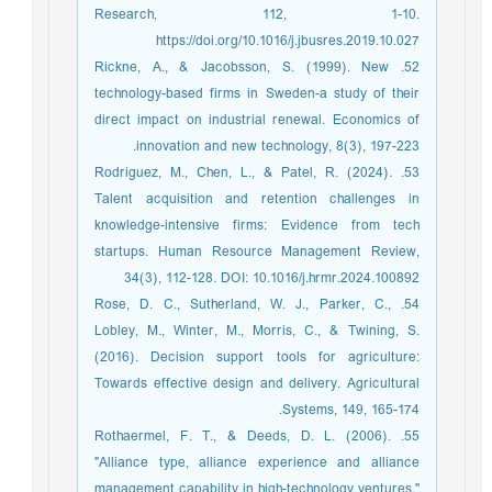
Research, 112, 1-10.
https://doi.org/10.1016/j.jbusres.2019.10.027
52. Rickne, A., & Jacobsson, S. (1999). New
technology-based firms in Sweden-a study of their
direct impact on industrial renewal. Economics of
innovation and new technology, 8(3), 197-223.‏
53. Rodriguez, M., Chen, L., & Patel, R. (2024).
Talent acquisition and retention challenges in
knowledge-intensive firms: Evidence from tech
startups. Human Resource Management Review,
34(3), 112-128. DOI: 10.1016/j.hrmr.2024.100892
54. Rose, D. C., Sutherland, W. J., Parker, C.,
Lobley, M., Winter, M., Morris, C., & Twining, S.
(2016). Decision support tools for agriculture:
Towards effective design and delivery. Agricultural
Systems, 149, 165-174.
55. Rothaermel, F. T., & Deeds, D. L. (2006).
"Alliance type, alliance experience and alliance
management capability in high-technology ventures."