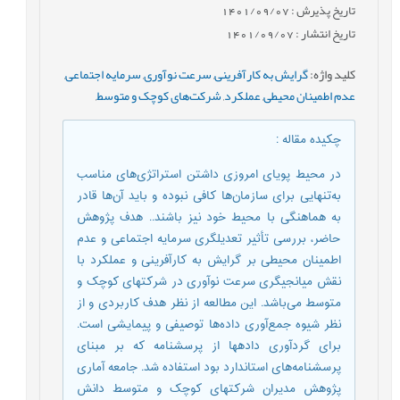
تاریخ پذیرش : 1401/09/07
تاریخ انتشار : 1401/09/07
کلید واژه
:
گرایش به کارآفرینی
,
سرعت نوآوری
,
سرمایه اجتماعی
,
عدم اطمینان محیطی
,
عملکرد
,
شرکت‌های کوچک و متوسط
,
چکیده مقاله
:
در محیط پویای امروزی داشتن استراتژی‌های مناسب
به‌تنهایی برای سازمان‌ها کافی نبوده و باید آن‌ها قادر
به هماهنگی با محیط خود نیز باشند.. هدف پژوهش
حاضر، بررسی تأثیر تعدیلگری سرمایه اجتماعی و عدم
اطمینان محیطی بر گرایش به کارآفرینی و عملکرد با
نقش میانجیگری سرعت نوآوری در شرکت‏های کوچک و
متوسط می‌باشد. این مطالعه از نظر هدف کاربردی و از
نظر شیوه جمع‌آوری داده‌ها توصیفی و پیمایشی است.
برای گردآوری داده‎ها از پرسشنامه که بر مبنای
پرسشنامه‌های استاندارد بود استفاده شد. جامعه آماری
پژوهش مدیران شرکت‎های کوچک و متوسط دانش