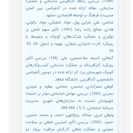
(1394). بررسی رابطه کارآفرینی سازمانی و عملکرد
سازمانی. مقاله ارائه شده در کنفرانس بین الملی
مدیریت، فرهنگ و توسعه اقتصادی، مشهد.
شائمی، علی. خزایی پول، جواد. شعبانی، جواد. بالوئی،
هادی. صالح زاده، رضا. (1391). تأثیر سهم دانش بر
نوآوری و عملکرد شرکت‌های کوچک و متوسط با
رویکرد کارت امتیازی متوازن. بهبود و تحول. 69. 93-
59.
کنعانی، انسیه. ملاحسینی، علی. (139) .بررسی تأثیر
رویکرد کارآفرینانه بر عملکرد سازمانی کسب‌وکارهای
کوچک شهرستان یزد. اثر ارائه شده در دومین کنفرانس
دانشجویی کارآفرینی، دانشگاه شاهد.
کوهی نصرآبادی، محسن، حمامی، عطیه. و عبیدی،
نسرین (1395). بررسی عوامل اجتماعی موثر بر اعتماد
شهروندان نسبت به سازمان‌های شهری. مدیریت
سرمایه اجتماعی. 3 (1). 389-369.
وثوقی نبری، عبداله. روح‌الهی، احمد. و محمد حسین،
حمید. (1395). بررسی تأثیر استرس شغلی بر سلامت
عمومی و عملکرد شغلی کارکنان مراقبت پرواز. دو