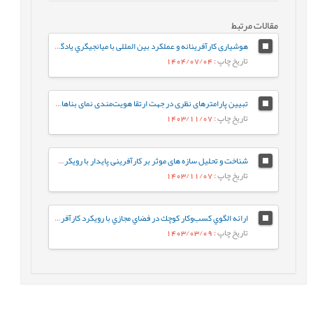
مقالات مرتبط
هوشیاری کارآفرینانه و عملکرد بین المللی با میانجیگري یادگیری کارآفرینانه و تعدیلگری پویایی بازار داخلی
تاریخ چاپ
: 1404/07/04
تبیین پارامترهای نظری در جهت ارتقا هویت‌مندی نمای بناها در منظر خیابان (مورد مطالعاتی: خیابان ولیعصر تهران)
تاریخ چاپ
: 1403/11/07
شناخت و تحلیل سازه های موثر بر کارآفرینی پایدار با رویکرد نوآوری مقرون به صرفه در توسعه صنایع تبدیلی و تکمیلی خرما
تاریخ چاپ
: 1403/11/07
ارائه الگوي کسب‌وکار كوچك در فضاي مجازي با رويكرد كارآفريني
تاریخ چاپ
: 1403/03/09