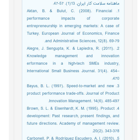
ماهنامه سلامت کار ایران. 13(1). 57-47.
1. Aktan, B. & Bulut, C. (2008). Financial
performance impacts of corporate
entrepreneurship in emerging markets: A case of
Turkey. European Journal of Economics, Finance
and Administrative Sciences, 12(8). 69-79.
2. Alegre, J. Sengupta, K. & Lapiedra, R. (2011).
Knowledge management and innovation
erformance in a high-tech SMEs industry,
International Small Business Journal. 31(4). 454–
470.
3. Bayus, B. L. (1997). Speed‐to‐market and new
product performance trade‐offs. Journal of Product
Innovation Management. 14(6). 485-497.
4. Brown, S. L. & Eisenhardt, K. M. (1995). Product
development: Past research, present findings, and
future directions. Academy of management review.
20(2). 343-378.
5. Carbonell, P. & Rodríguez Escudero, A. I. (2010).