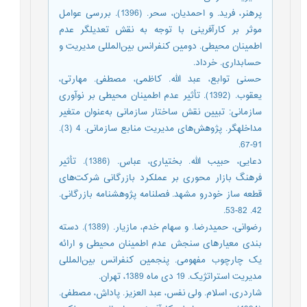
پرهنر، فرید. و احمدیان، سحر. (1396). بررسی عوامل
موثر بر کارآفرینی با توجه به نقش تعدیلگر عدم
اطمینان محیطی. دومین کنفرانس بین‌المللی مدیریت و
حسابداری. خرداد.
حسنی توابع، عبد الله. کاظمی، مصطفی. مهارتی،
یعقوب. (1392). تأثیر عدم اطمینان محیطی بر نوآوری
سازمانی: تبیین نقش ساختار سازمانی به‌عنوان متغیر
مداخله‎گر. پژوهش‌های مدیریت منابع سازمانی. 4 (3).
91-67.
دعایی، حبیب الله. بختیاری، عباس. (1386). تأثیر
فرهنگ بازار محوری بر عملکرد بازرگانی شرکت‌های
قطعه ساز خودرو مشهد. فصلنامه پژوهشنامه بازرگانی.
42. 82-53.
رضوانی، حمیدرضا. و سهام خدم، مازیار. (1389). دسته
بندی معیارهای سنجش عدم اطمینان محیطی و ارائه
یک چارچوب مفهومی. پنجمین کنفرانس بین‌المللی
مدیریت استراتژیک. 19 دی ماه 1389، تهران.
شاردری، اسلام. ولی نفس، عبد العزیز. پاداش، مصطفی.