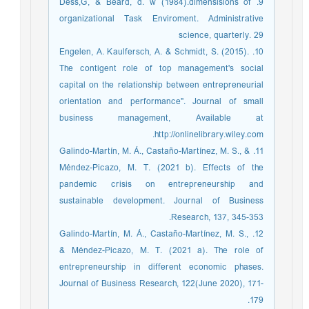
9. Dess,G, & Beard, d. w (1984).dimensisions of
organizational Task Enviroment. Administrative
science, quarterly. 29
10. Engelen, A. Kaulfersch, A. & Schmidt, S. (2015).
The contigent role of top management's social
capital on the relationship between entrepreneurial
orientation and performance". Journal of small
business management, Available at
http://onlinelibrary.wiley.com.
11. Galindo-Martín, M. Á., Castaño-Martínez, M. S., &
Méndez-Picazo, M. T. (2021 b). Effects of the
pandemic crisis on entrepreneurship and
sustainable development. Journal of Business
Research, 137, 345-353.
12. Galindo-Martín, M. Á., Castaño-Martínez, M. S.,
& Méndez-Picazo, M. T. (2021 a). The role of
entrepreneurship in different economic phases.
Journal of Business Research, 122(June 2020), 171-
179.