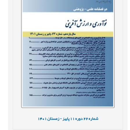
شماره
22
دوره
11
پاییز - زمستان
1401