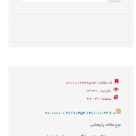
کد مقاله
: 1401012436593
بازدید
: 13031
صفحه
: 31 - 46
20.1001.1.27170454.1401.11.22.6.0
نوع مقاله
: پژوهشی