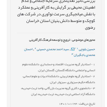
بررسی تاثیر تعدیلگری سرمایه اجتماعی و عدم
اطمینان محیطی بر گرایش به کارآفرینی و عملکرد
با نقش میانجیگری سرعت نوآوری در شرکت های
کوچک و متوسط دانش بنیان استان خراسان
رضوی
محورهای موضوعی
:
ترویج و توسعه فرهنگ کارآفرینی
2
*
1
حسین بلوچی
سید احمد محمدی حسینی
احسان
,
,
3
محمدی باجگیران
1
- استادیار گروه مدیریت؛ اقتصاد و حسابداری، دانشکده علوم
انسانی و اجتماعی دانشگاه گلستان، گلستان.ایران.
2
- استادیار گروه علوم تربیتی، دانشکدۀ ادبیات و علوم انسانی،
دانشگاه حکیم سبزواری، سبزوار، ایران.
3
- دانشجوی دکتری گروه مدیریت بازرگانی، واحد تربت حیدریه،
دانشگاه آزاد اسلامی تربت حیدریه، تربت حیدریه، ایران
تاریخ دریافت : 1401/01/24