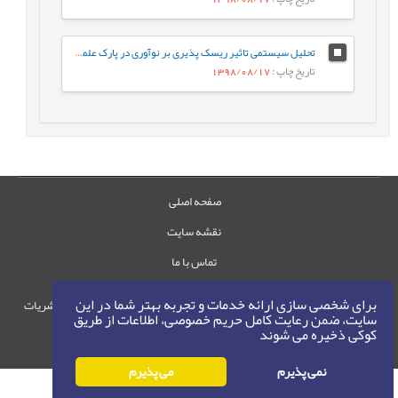
تحلیل سیستمی‌ تاثیر ریسک پذیری بر نوآوری در پارک علمی و فناوری پردیس
تاریخ چاپ
: 1398/08/17
صفحه اصلی
نقشه سایت
تماس با ما
برای شخصی سازی ارائه خدمات و تجربه بهتر شما در این
حقوق این وب‌سایت متعلق به سامانه مدیریت نشریات
سایت، ضمن رعایت کامل حریم خصوصی، اطلاعات از طریق
رایمگ است.
کوکی ذخیره می شوند
حق نشر
1405-1396
©
نمی پذیرم
می پذیرم