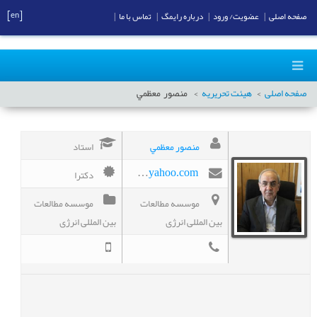
[en]
صفحه اصلی
|
عضویت/ ورود
|
درباره رایمگ
|
تماس با ما
|
صفحه اصلی
هیئت تحریریه
منصور
معظمي
منصور معظمي
استاد
دکترا
moazami1335@yahoo.com
موسسه مطالعات
موسسه مطالعات
بین المللی انرژی
بین المللی انرژی